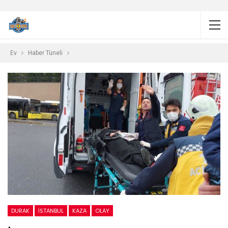
Ev
Haber Tüneli
DURAK
ISTANBUL
KAZA
OLAY