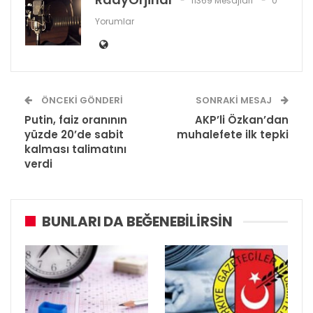
11369 Mesajları
0
Yorumlar
ÖNCEKI GÖNDERI
SONRAKI MESAJ
Putin, faiz oranının
AKP’li Özkan’dan
yüzde 20’de sabit
muhalefete ilk tepki
kalması talimatını
verdi
BUNLARI DA BEĞENEBILIRSIN