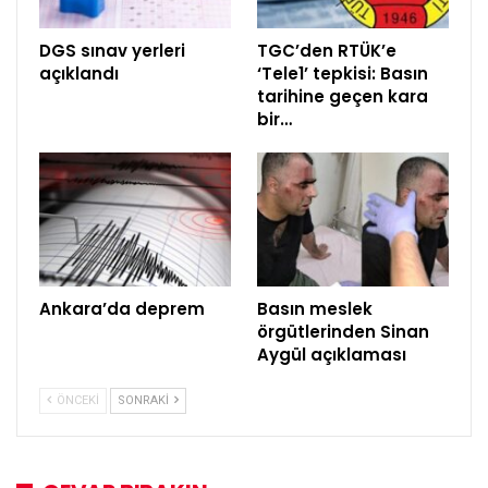
DGS sınav yerleri
TGC’den RTÜK’e
açıklandı
‘Tele1’ tepkisi: Basın
tarihine geçen kara
bir…
Ankara’da deprem
Basın meslek
örgütlerinden Sinan
Aygül açıklaması
ÖNCEKI
SONRAKI