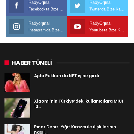
RadyOrjinal
RadyOrjinal
Facebook'ta Bize Katılın
Twitter'da Bize Katılın
Radyorjinal
RadyOrjinal
Instagram'da Bize katılın
Youtube'ta Bize Katılın
HABER TÜNELİ
Ajda Pekkan da NFT işine girdi
Xiaomi’nin Türkiye’deki kullanıcılara MIUI
13…
Pınar Deniz, Yiğit Kirazcı ile ilişkilerinin
nasıl…