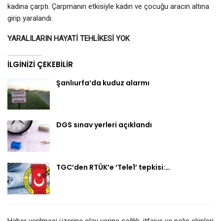
kadına çarptı. Çarpmanın etkisiyle kadın ve çocuğu aracın altına
girip yaralandı.
YARALILARIN HAYATİ TEHLİKESİ YOK
İLGINIZI ÇEKEBILIR
Şanlıurfa’da kuduz alarmı
DGS sınav yerleri açıklandı
TGC’den RTÜK’e ‘Tele1’ tepkisi:…
Haber verilmesi üzerine olay yerine sağlık, itfaiye ve polis ekipleri