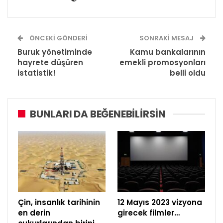
ÖNCEKI GÖNDERI
SONRAKI MESAJ
Buruk yönetiminde
Kamu bankalarının
hayrete düşüren
emekli promosyonları
istatistik!
belli oldu
BUNLARI DA BEĞENEBILIRSIN
Çin, insanlık tarihinin
12 Mayıs 2023 vizyona
en derin
girecek filmler…