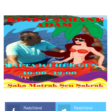
RadyOrjinal
RadyOrjinal