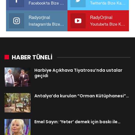
Facebook'ta Bize Katılın
Twitter'da Bize Katılın
Radyorjinal
RadyOrjinal
Instagram'da Bize katılın
Youtube'ta Bize Katılın
HABER TÜNELİ
Harbiye Açıkhava Tiyatrosu’nda ustalar
geçidi
Antalya’da kurulan “Orman Kütüphanesi”…
Emel Sayın: ‘Yeter’ demek için baskı ile…