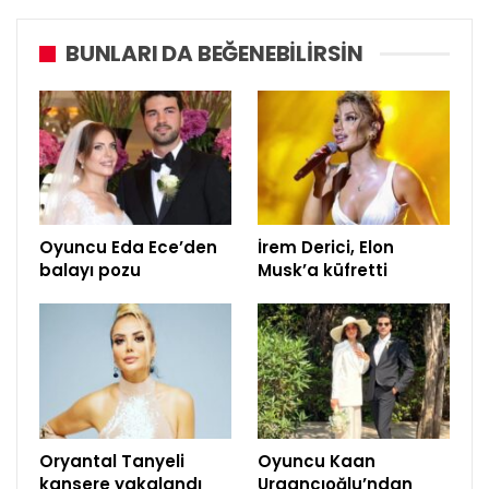
BUNLARI DA BEĞENEBILIRSIN
Oyuncu Eda Ece’den
İrem Derici, Elon
balayı pozu
Musk’a küfretti
Oryantal Tanyeli
Oyuncu Kaan
kansere yakalandı
Urgancıoğlu’ndan