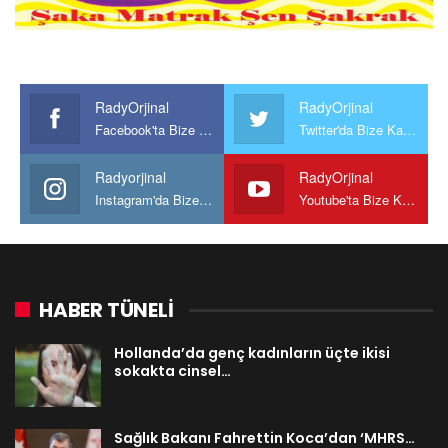
RadyOrjinal
RadyOrjinal
Facebook'ta Bize Katılın
Twitter'da Bize Katılın
Radyorjinal
RadyOrjinal
Instagram'da Bize katılın
Youtube'ta Bize Katılın
HABER TÜNELİ
Hollanda’da genç kadınların üçte ikisi
sokakta cinsel…
Sağlık Bakanı Fahrettin Koca’dan ‘MHRS…