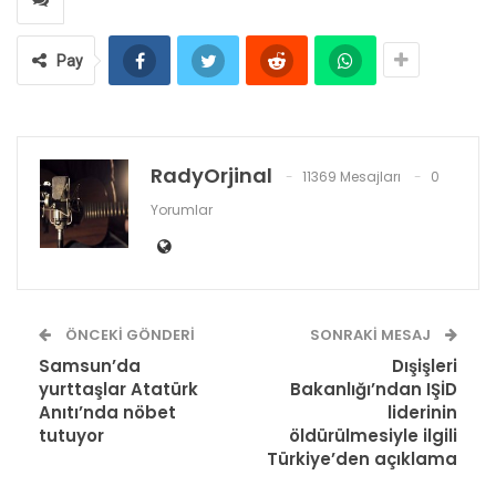
Pay
RadyOrjinal
11369 Mesajları
0
Yorumlar
ÖNCEKI GÖNDERI
SONRAKI MESAJ
Samsun’da
Dışişleri
yurttaşlar Atatürk
Bakanlığı’ndan IŞİD
Anıtı’nda nöbet
liderinin
tutuyor
öldürülmesiyle ilgili
Türkiye’den açıklama