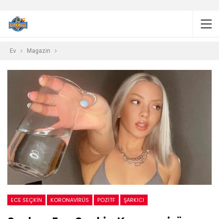
Ev
Magazin
ECE SEÇKIN
KORONAVIRÜS
POZITF
ŞARKICI