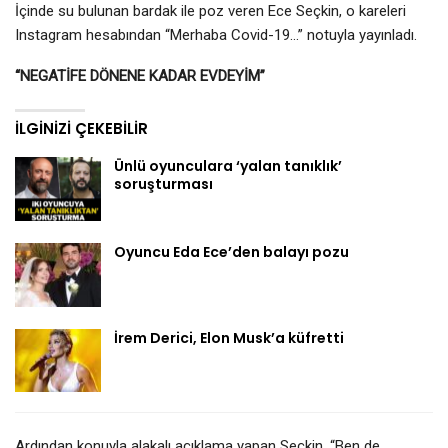
İçinde su bulunan bardak ile poz veren Ece Seçkin, o kareleri
Instagram hesabından “Merhaba Covid-19…” notuyla yayınladı.
“NEGATİFE DÖNENE KADAR EVDEYİM”
İLGINIZI ÇEKEBILIR
Ünlü oyunculara ‘yalan tanıklık’
soruşturması
Oyuncu Eda Ece’den balayı pozu
İrem Derici, Elon Musk’a küfretti
Ardından konuyla alakalı açıklama yapan Seçkin, “Ben de