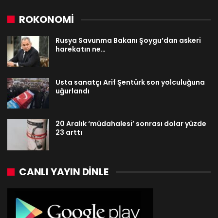
ROKONOMİ
Rusya Savunma Bakanı Şoygu’dan askeri
harekatın ne…
Usta sanatçı Arif Şentürk son yolculuğuna
uğurlandı
20 Aralık ‘müdahalesi’ sonrası dolar yüzde
23 arttı
CANLI YAYIN DINLE