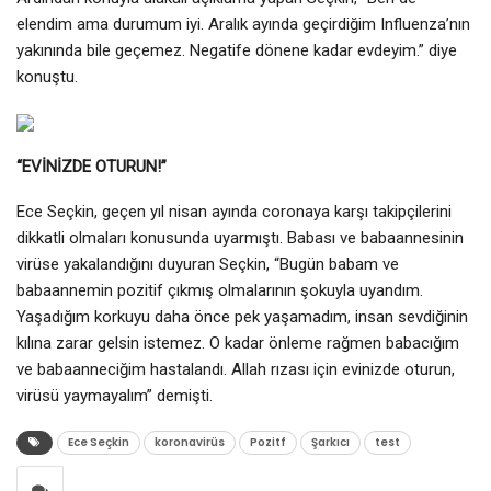
elendim ama durumum iyi. Aralık ayında geçirdiğim Influenza’nın
yakınında bile geçemez. Negatife dönene kadar evdeyim.” diye
konuştu.
“EVİNİZDE OTURUN!”
Ece Seçkin, geçen yıl nisan ayında coronaya karşı takipçilerini
dikkatli olmaları konusunda uyarmıştı. Babası ve babaannesinin
virüse yakalandığını duyuran Seçkin, “Bugün babam ve
babaannemin pozitif çıkmış olmalarının şokuyla uyandım.
Yaşadığım korkuyu daha önce pek yaşamadım, insan sevdiğinin
kılına zarar gelsin istemez. O kadar önleme rağmen babacığım
ve babaanneciğim hastalandı. Allah rızası için evinizde oturun,
virüsü yaymayalım” demişti.
Ece Seçkin
koronavirüs
Pozitf
Şarkıcı
test