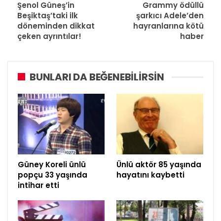
Şenol Güneş’in
Grammy ödüllü
Beşiktaş’taki ilk
şarkıcı Adele’den
döneminden dikkat
hayranlarına kötü
çeken ayrıntılar!
haber
BUNLARI DA BEĞENEBILIRSIN
Güney Koreli ünlü
Ünlü aktör 85 yaşında
popçu 33 yaşında
hayatını kaybetti
intihar etti