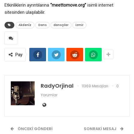
Etkinliklerin ayrıntılarına
“meettomove.org”
isimli internet
sitesinden ulaşılabilir.
Akdeni̇z
Dans
dansçılar
izmir
Pay
RadyOrjinal
11369 Mesajları
0
Yorumlar
ÖNCEKI GÖNDERI
SONRAKI MESAJ