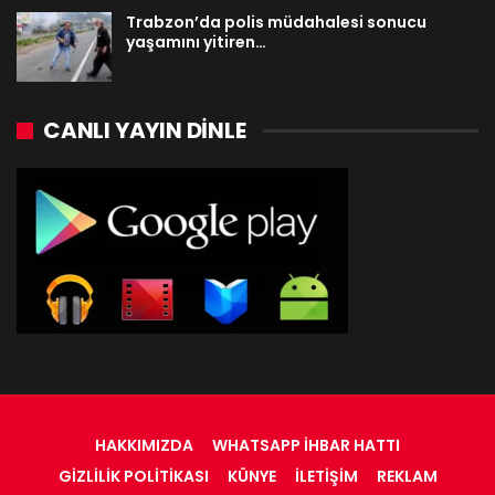
Trabzon’da polis müdahalesi sonucu
yaşamını yitiren…
CANLI YAYIN DINLE
HAKKIMIZDA
WHATSAPP İHBAR HATTI
GIZLILIK POLITIKASI
KÜNYE
İLETIŞIM
REKLAM