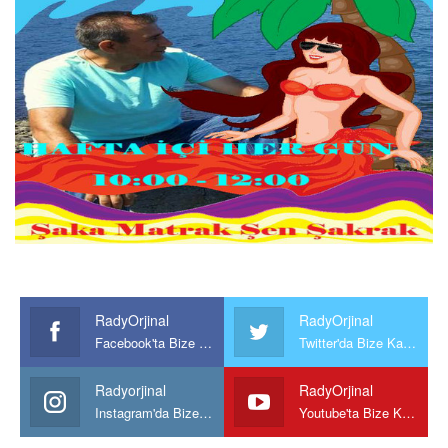
RadyOrjinal
RadyOrjinal
Facebook'ta Bize Katılın
Twitter'da Bize Katılın
Radyorjinal
RadyOrjinal
Instagram'da Bize katılın
Youtube'ta Bize Katılın