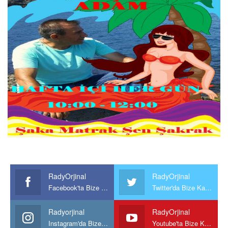
RadyOrjinal
RadyOrjinal
Facebook'ta Bize Katılın
Twitter'da Bize Katılın
Radyorjinal
RadyOrjinal
Instagram'da Bize katılın
Youtube'ta Bize Katılın