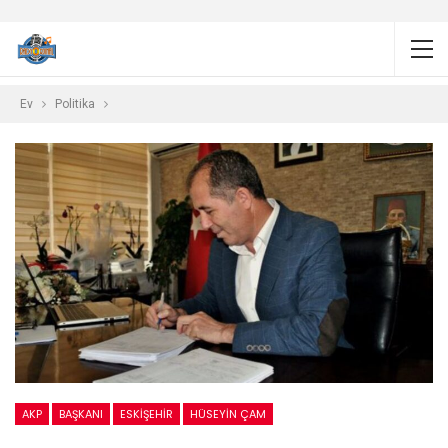
Ev
Politika
AKP
BAŞKANI
ESKIŞEHIR
HÜSEYIN ÇAM