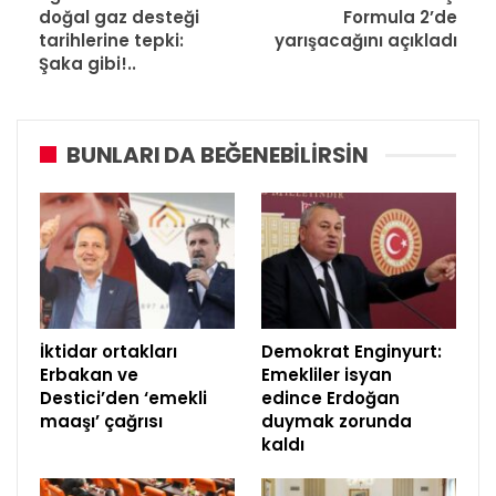
doğal gaz desteği
Formula 2’de
tarihlerine tepki:
yarışacağını açıkladı
Şaka gibi!..
BUNLARI DA BEĞENEBILIRSIN
İktidar ortakları
Demokrat Enginyurt:
Erbakan ve
Emekliler isyan
Destici’den ‘emekli
edince Erdoğan
maaşı’ çağrısı
duymak zorunda
kaldı