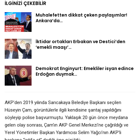
İLGINIZI ÇEKEBILIR
Muhalefetten dikkat çeken paylaşımlar!
Ankara’da…
İktidar ortakları Erbakan ve Destici’den
‘emekli maaşı’…
Demokrat Enginyurt: Emekliler isyan edince
Erdoğan duymak…
AKP’den 2019 yılında Sarıcakaya Belediye Başkanı seçilen
Hüseyin Çam, görüntülerle ilgili kendisine şantaj yapıldığını
söyleyip polise başvurmuştu. Yaklaşık 20 gün önce meydana
gelen olay sonrası, Çam’ın AKP Genel Merkezi’ne çağrıldığı ve
Yerel Yönetimler Başkan Yardımcısı Selim Yağcı’nın AKP’li
başkana “istifa et” dediği öne sürüldü.