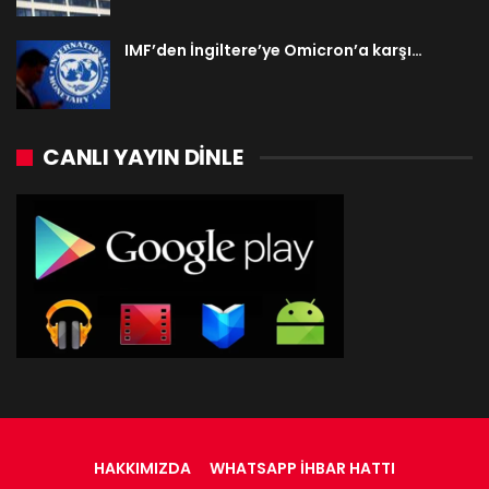
IMF’den İngiltere’ye Omicron’a karşı…
CANLI YAYIN DINLE
HAKKIMIZDA
WHATSAPP İHBAR HATTI