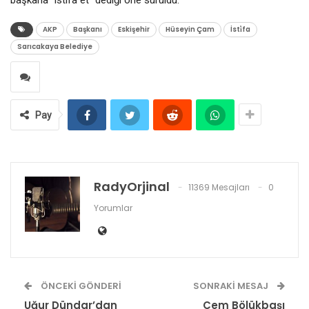
AKP
Başkanı
Eskişehir
Hüseyin Çam
İsti̇fa
Sarıcakaya Belediye
Pay
RadyOrjinal
11369 Mesajları
0
Yorumlar
ÖNCEKI GÖNDERI
SONRAKI MESAJ
Uğur Dündar’dan
Cem Bölükbaşı