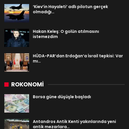
‘Kiev’in Hayaleti’ adlı pilotun gerçek
olmadığı…
Hakan Keleş: O golün atılmasını
istemezdim
HÜDA-PAR’dan Erdoğan’a İsrail tepkisi: Var
mı…
ROKONOMİ
Borsa güne düşüşle başladı
Antandros Antik Kenti yakınlarında yeni
antik mezarlara…