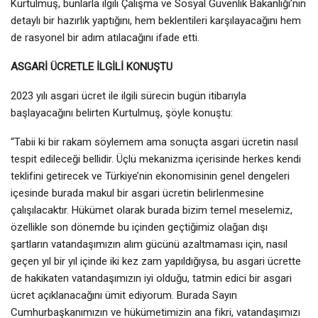
Kurtulmuş, bunlarla ilgili Çalışma ve Sosyal Güvenlik Bakanlığı’nın
detaylı bir hazırlık yaptığını, hem beklentileri karşılayacağını hem
de rasyonel bir adım atılacağını ifade etti.
ASGARİ ÜCRETLE İLGİLİ KONUŞTU
2023 yılı asgari ücret ile ilgili sürecin bugün itibarıyla
başlayacağını belirten Kurtulmuş, şöyle konuştu:
“Tabii ki bir rakam söylemem ama sonuçta asgari ücretin nasıl
tespit edileceği bellidir. Üçlü mekanizma içerisinde herkes kendi
teklifini getirecek ve Türkiye’nin ekonomisinin genel dengeleri
içesinde burada makul bir asgari ücretin belirlenmesine
çalışılacaktır. Hükümet olarak burada bizim temel meselemiz,
özellikle son dönemde bu içinden geçtiğimiz olağan dışı
şartların vatandaşımızın alım gücünü azaltmaması için, nasıl
geçen yıl bir yıl içinde iki kez zam yapıldığıysa, bu asgari ücrette
de hakikaten vatandaşımızın iyi olduğu, tatmin edici bir asgari
ücret açıklanacağını ümit ediyorum. Burada Sayın
Cumhurbaşkanımızın ve hükümetimizin ana fikri, vatandaşımızı