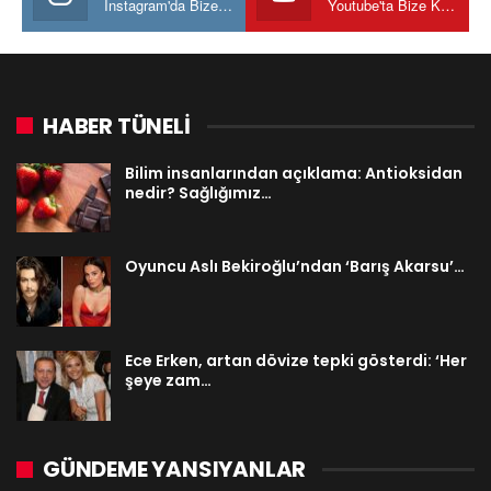
Instagram'da Bize katılın
Youtube'ta Bize Katılın
HABER TÜNELİ
Bilim insanlarından açıklama: Antioksidan
nedir? Sağlığımız…
Oyuncu Aslı Bekiroğlu’ndan ‘Barış Akarsu’…
Ece Erken, artan dövize tepki gösterdi: ‘Her
şeye zam…
GÜNDEME YANSIYANLAR