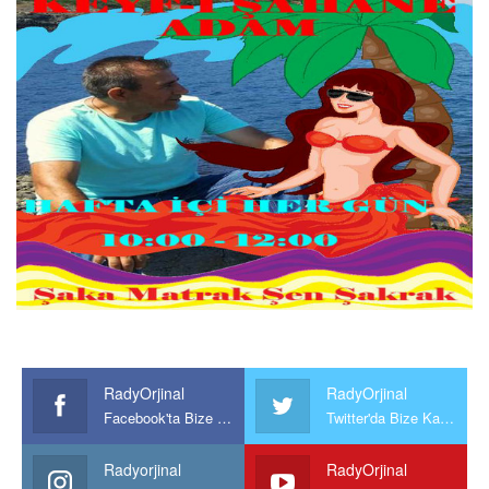
RadyOrjinal
RadyOrjinal
Facebook'ta Bize Katılın
Twitter'da Bize Katılın
Radyorjinal
RadyOrjinal