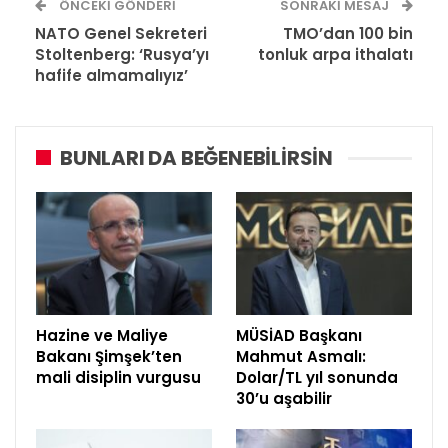
ÖNCEKI GÖNDERI
SONRAKI MESAJ
NATO Genel Sekreteri
TMO’dan 100 bin
Stoltenberg: ‘Rusya’yı
tonluk arpa ithalatı
hafife almamalıyız’
BUNLARI DA BEĞENEBILIRSIN
Hazine ve Maliye
MÜSİAD Başkanı
Bakanı Şimşek’ten
Mahmut Asmalı:
mali disiplin vurgusu
Dolar/TL yıl sonunda
30’u aşabilir