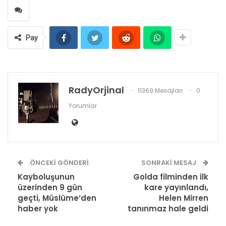
Pay
RadyOrjinal
11369 Mesajları
0
Yorumlar
ÖNCEKI GÖNDERI
SONRAKI MESAJ
Kayboluşunun
Golda filminden ilk
üzerinden 9 gün
kare yayınlandı,
geçti, Müslüme’den
Helen Mirren
haber yok
tanınmaz hale geldi