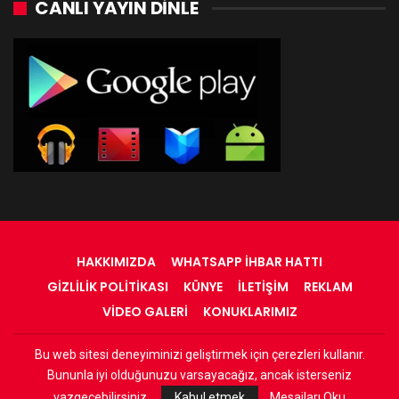
CANLI YAYIN DINLE
HAKKIMIZDA
WHATSAPP İHBAR HATTI
GIZLILIK POLITIKASI
KÜNYE
İLETIŞIM
REKLAM
VIDEO GALERI
KONUKLARIMIZ
Bu web sitesi deneyiminizi geliştirmek için çerezleri kullanır.
© 2022 - RadyOrinal - Tüm Hakları Saklıdır
Bununla iyi olduğunuzu varsayacağız, ancak isterseniz
Web Tasarım:
Adnan
vazgeçebilirsiniz.
Kabul etmek
Mesajları Oku