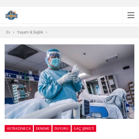
Ev
Yaşam & Sağlık
ASTRAZENECA
DENEME
DUYURU
İLAÇ ŞIRKETI