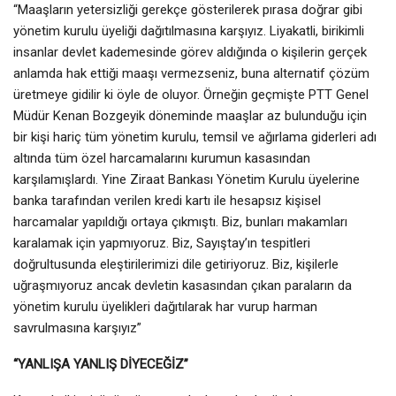
“Maaşların yetersizliği gerekçe gösterilerek pırasa doğrar gibi
yönetim kurulu üyeliği dağıtılmasına karşıyız. Liyakatli, birikimli
insanlar devlet kademesinde görev aldığında o kişilerin gerçek
anlamda hak ettiği maaşı vermezseniz, buna alternatif çözüm
üretmeye gidilir ki öyle de oluyor. Örneğin geçmişte PTT Genel
Müdür Kenan Bozgeyik döneminde maaşlar az bulunduğu için
bir kişi hariç tüm yönetim kurulu, temsil ve ağırlama giderleri adı
altında tüm özel harcamalarını kurumun kasasından
karşılamışlardı. Yine Ziraat Bankası Yönetim Kurulu üyelerine
banka tarafından verilen kredi kartı ile hesapsız kişisel
harcamalar yapıldığı ortaya çıkmıştı. Biz, bunları makamları
karalamak için yapmıyoruz. Biz, Sayıştay’ın tespitleri
doğrultusunda eleştirilerimizi dile getiriyoruz. Biz, kişilerle
uğraşmıyoruz ancak devletin kasasından çıkan paraların da
yönetim kurulu üyelikleri dağıtılarak har vurup harman
savrulmasına karşıyız”
“YANLIŞA YANLIŞ DİYECEĞİZ”