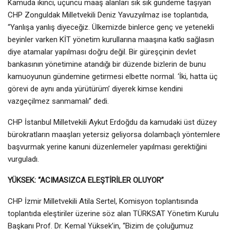
Kamuda ikinci, üçüncü maaş alanları sık sık gündeme taşıyan
CHP Zonguldak Milletvekili Deniz Yavuzyılmaz ise toplantıda,
“Yanlışa yanlış diyeceğiz. Ülkemizde binlerce genç ve yetenekli
beyinler varken KİT yönetim kurullarına maaşına katkı sağlasın
diye atamalar yapılması doğru değil. Bir güreşçinin devlet
bankasının yönetimine atandığı bir düzende bizlerin de bunu
kamuoyunun gündemine getirmesi elbette normal. ‘İki, hatta üç
görevi de aynı anda yürütürüm’ diyerek kimse kendini
vazgeçilmez sanmamalı” dedi.
CHP İstanbul Milletvekili Aykut Erdoğdu da kamudaki üst düzey
bürokratların maaşları yetersiz geliyorsa dolambaçlı yöntemlere
başvurmak yerine kanuni düzenlemeler yapılması gerektiğini
vurguladı.
YÜKSEK: “ACIMASIZCA ELEŞTİRİLER OLUYOR”
CHP İzmir Milletvekili Atila Sertel, Komisyon toplantısında
toplantıda eleştiriler üzerine söz alan TÜRKSAT Yönetim Kurulu
Başkanı Prof. Dr. Kemal Yüksek’in, “Bizim de çoluğumuz