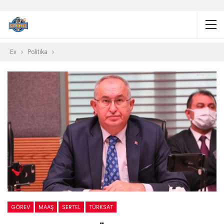
Ev
Politika
GÖREV
MAAŞ
SERTEL
TÜRKSAT