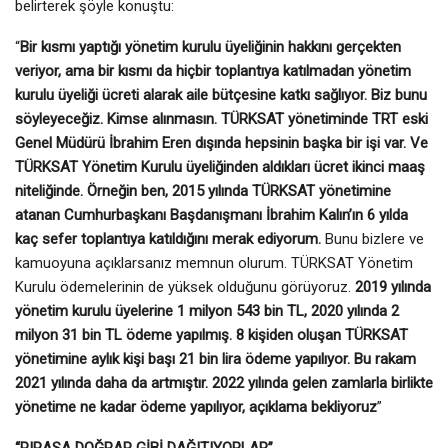
belirterek şöyle konuştu:
“
Bir kısmı yaptığı yönetim kurulu üyeliğinin hakkını gerçekten
veriyor, ama bir kısmı da hiçbir toplantıya katılmadan yönetim
kurulu üyeliği ücreti alarak aile bütçesine katkı sağlıyor. Biz bunu
söyleyeceğiz. Kimse alınmasın. TÜRKSAT yönetiminde TRT eski
Genel Müdürü İbrahim Eren dışında hepsinin başka bir işi var. Ve
TÜRKSAT Yönetim Kurulu üyeliğinden aldıkları ücret ikinci maaş
niteliğinde. Örneğin ben, 2015 yılında TÜRKSAT yönetimine
atanan Cumhurbaşkanı Başdanışmanı İbrahim Kalın’ın 6 yılda
kaç sefer toplantıya katıldığını merak ediyorum.
Bunu bizlere ve
kamuoyuna açıklarsanız memnun olurum. TÜRKSAT Yönetim
Kurulu ödemelerinin de yüksek olduğunu görüyoruz.
2019 yılında
yönetim kurulu üyelerine 1 milyon 543 bin TL, 2020 yılında 2
milyon 31 bin TL ödeme yapılmış. 8 kişiden oluşan TÜRKSAT
yönetimine aylık kişi başı 21 bin lira ödeme yapılıyor. Bu rakam
2021 yılında daha da artmıştır. 2022 yılında gelen zamlarla birlikte
yönetime ne kadar ödeme yapılıyor, açıklama bekliyoruz
”
“PIRASA DOĞRAR GİBİ DAĞITIYORLAR”