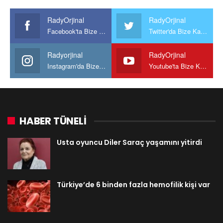
RadyOrjinal
RadyOrjinal
Facebook'ta Bize Katılın
Twitter'da Bize Katılın
Radyorjinal
RadyOrjinal
Instagram'da Bize katılın
Youtube'ta Bize Katılın
HABER TÜNELİ
Usta oyuncu Diler Saraç yaşamını yitirdi
Türkiye’de 6 binden fazla hemofilik kişi var