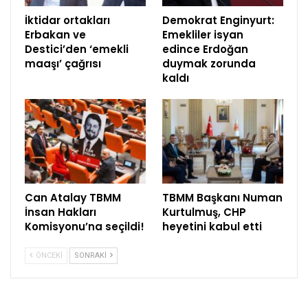
İktidar ortakları
Demokrat Enginyurt:
Erbakan ve
Emekliler isyan
Destici’den ‘emekli
edince Erdoğan
maaşı’ çağrısı
duymak zorunda
kaldı
Can Atalay TBMM
TBMM Başkanı Numan
İnsan Hakları
Kurtulmuş, CHP
Komisyonu’na seçildi!
heyetini kabul etti
ÖNCEKI
SONRAKI