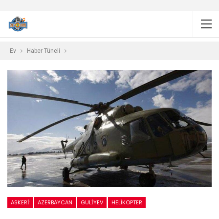
Ev
Haber Tüneli
ASKERİ
AZERBAYCAN
GULİYEV
HELIKOPTER