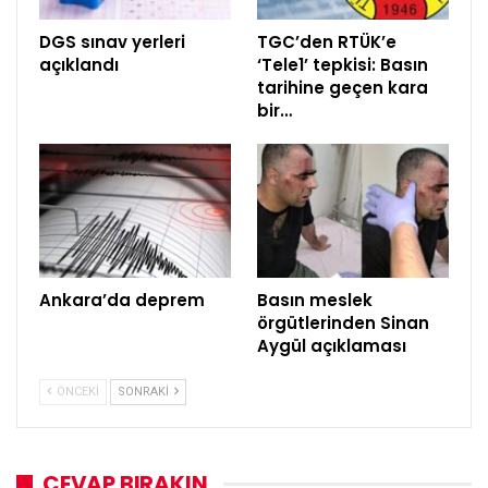
DGS sınav yerleri
TGC’den RTÜK’e
açıklandı
‘Tele1’ tepkisi: Basın
tarihine geçen kara
bir…
Ankara’da deprem
Basın meslek
örgütlerinden Sinan
Aygül açıklaması
ÖNCEKI
SONRAKI
CEVAP BIRAKIN