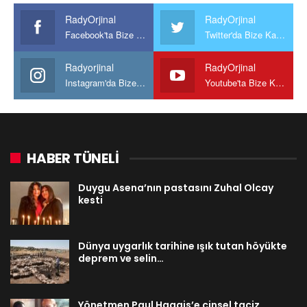
RadyOrjinal
RadyOrjinal
Facebook'ta Bize Katılın
Twitter'da Bize Katılın
Radyorjinal
RadyOrjinal
Instagram'da Bize katılın
Youtube'ta Bize Katılın
HABER TÜNELİ
Duygu Asena’nın pastasını Zuhal Olcay
kesti
Dünya uygarlık tarihine ışık tutan höyükte
deprem ve selin…
Yönetmen Paul Haggis’e cinsel taciz