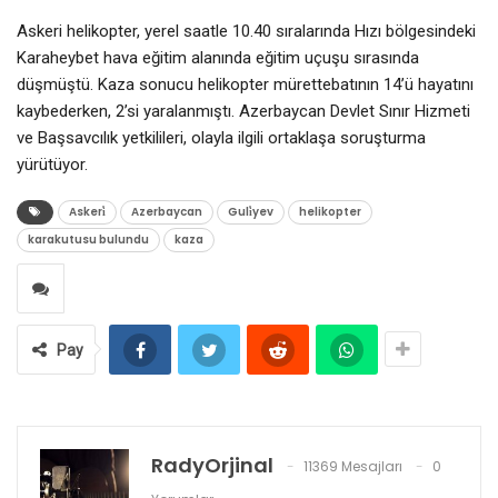
Askeri helikopter, yerel saatle 10.40 sıralarında Hızı bölgesindeki
Karaheybet hava eğitim alanında eğitim uçuşu sırasında
düşmüştü. Kaza sonucu helikopter mürettebatının 14’ü hayatını
kaybederken, 2’si yaralanmıştı. Azerbaycan Devlet Sınır Hizmeti
ve Başsavcılık yetkilileri, olayla ilgili ortaklaşa soruşturma
yürütüyor.
Askeri̇
Azerbaycan
Guli̇yev
helikopter
karakutusu bulundu
kaza
Pay
RadyOrjinal
11369 Mesajları
0