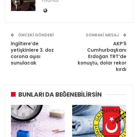
Yorumlar
ÖNCEKI GÖNDERI
SONRAKI MESAJ
İngiltere’de
AKP’li
yetişkinlere 3. doz
Cumhurbaşkanı
corona aşısı
Erdoğan TRT’de
sunulacak
konuştu, dolar rekor
kırdı
BUNLARI DA BEĞENEBILIRSIN