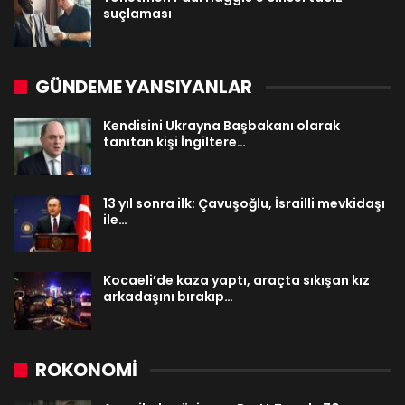
suçlaması
GÜNDEME YANSIYANLAR
Kendisini Ukrayna Başbakanı olarak
tanıtan kişi İngiltere…
13 yıl sonra ilk: Çavuşoğlu, İsrailli mevkidaşı
ile…
Kocaeli’de kaza yaptı, araçta sıkışan kız
arkadaşını bırakıp…
ROKONOMİ