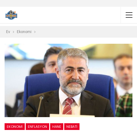
Ev
Ekonomi
EKONOMI
ENFLASYON
HANE
NEBATI