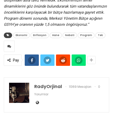
disiplinden asla taviz vermedik. Ekonomimizin temel
dinamiklerini göz önünde bulundurarak tüm vatandaşlarımızın
önceliklerini karşılayacak bir bütçe hazırlamaya gayret ettik.
Program dönemi sonunda, Merkezi Yönetim Bütçe açığının
GSYH’ye oranının yüzde 1,5 olmasını öngörüyoruz.”
Ekonomi
Enflasyon
Hane
Nebati
Program
Tek
Pay
RadyOrjinal
11369 Mesajları
0
Yorumlar