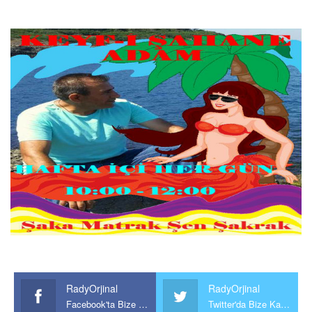
RadyOrjinal
RadyOrjinal
Facebook'ta Bize Katılın
Twitter'da Bize Katılın