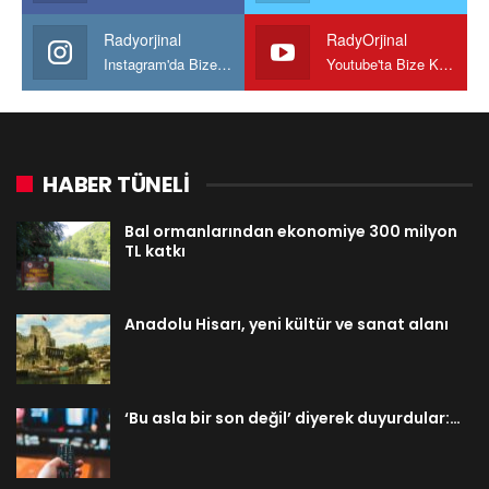
Radyorjinal
RadyOrjinal
Instagram'da Bize katılın
Youtube'ta Bize Katılın
HABER TÜNELİ
Bal ormanlarından ekonomiye 300 milyon
TL katkı
Anadolu Hisarı, yeni kültür ve sanat alanı
‘Bu asla bir son değil’ diyerek duyurdular:…