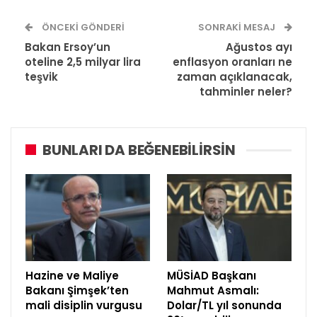
ÖNCEKI GÖNDERI
SONRAKI MESAJ
Bakan Ersoy’un
Ağustos ayı
oteline 2,5 milyar lira
enflasyon oranları ne
teşvik
zaman açıklanacak,
tahminler neler?
BUNLARI DA BEĞENEBILIRSIN
Hazine ve Maliye
MÜSİAD Başkanı
Bakanı Şimşek’ten
Mahmut Asmalı:
mali disiplin vurgusu
Dolar/TL yıl sonunda