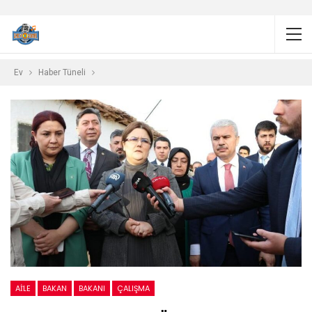
Ev
Haber Tüneli
AİLE
BAKAN
BAKANI
ÇALIŞMA