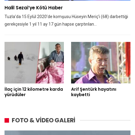
Halil Sezai’ye Kötü Haber
Tuzla’da 15 Eylül 2020’de komşusu Hüseyin Meriç’i (68) darbettiği
gerekçesiyle 1 yıl 11 ay 17 gün hapse çarptırılan…
İlaç için 12 kilometre karda
Arif Şentürk hayatını
yürüdüler
kaybetti
FOTO & VİDEO GALERİ