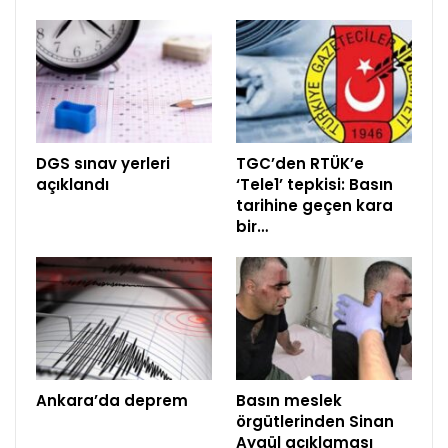
DGS sınav yerleri
TGC’den RTÜK’e
açıklandı
‘Tele1’ tepkisi: Basın
tarihine geçen kara
bir…
Ankara’da deprem
Basın meslek
örgütlerinden Sinan
Aygül açıklaması