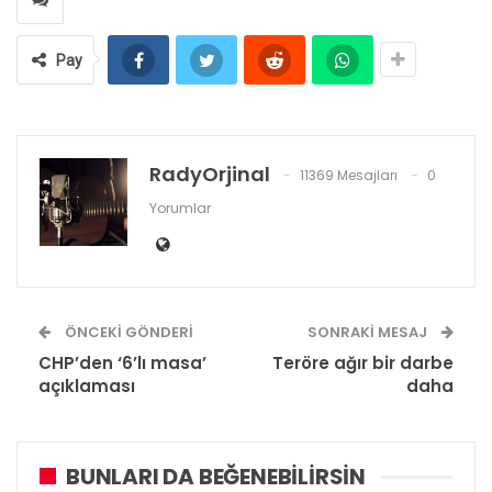
Pay
RadyOrjinal
11369 Mesajları
0
Yorumlar
ÖNCEKI GÖNDERI
SONRAKI MESAJ
CHP’den ‘6’lı masa’
Teröre ağır bir darbe
açıklaması
daha
BUNLARI DA BEĞENEBILIRSIN