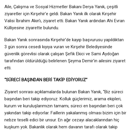
Aile, Çalışma ve Sosyal Hizmetler Bakanı Derya Yanık, çeşitli
ziyaretler için Kırşehir’e geldi. Bakan Yanık ilk olarak Kırşehir
Valisi İbrahim Akın’ı, ziyaret etti. Bakan Yanık ardından Ahi Evran
Külliyesine ziyarette bulundu.
Bakan Yanık sonrasında Kırşehir’de kayıp başvurusu yapıldıktan
3 gün sonra cesedi kıyıya vuran ve Kırşehir Belediyesinde
güvenlik görevlisi olarak çalışan Şefik Ekici ve Sami Aydoğan
tarafından öldürüldüğü belirlenen Şeyma Demir’in ailesini ziyaret
etti.
“SÜRECİ BAŞINDAN BERİ TAKİP EDİYORUZ”
Ziyaret sonrası açıklamalarda bulunan Bakan Yanık, “Biz süreci
başından beri takip ediyoruz. Kolluk güçlerimiz, arama ekipleri,
kurum ve kuruluşlarımızın tamamı, süreci en başından beri çok
yakından takip ediyorlar. Faillerin yakalanmış olması bizim için bir
nebze teselli edici bir unsur. En ağır cezayı alacaklarından hiç
kuşkum yok. Bakanlık olarak hem davanın tarafı olarak takip