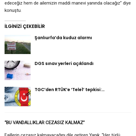
edeceğiz hem de ailemizin maddi manevi yanında olacağız” diye
konuştu.
İLGINIZI ÇEKEBILIR
Şanlıurfa’da kuduz alarmı
DGS sınav yerleri açıklandı
TGC’den RTÜK’e ‘Tele1’ tepkisi:…
“BU VANDALLIKLAR CEZASIZ KALMAZ”
Faillerin cezasız kalmayacağını dile getiren Yanık, “Her türlü