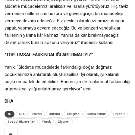
şiddetle mücadelemizi aralıksız ve ısrarla yürütüyoruz. Hiç taviz
vermeden milletimizin huzuru ve güvenliği için bu mücadeleyi
vermeye devam edeceğiz. Biz devlet olarak üzerimize düşeni
yaptık, yapmaya devam edeceğiz. Bu ve benzeri vandallıklar
faillerinin yanına kâr kalmaz. Yanına da kâr bırakmayacağız.
Devlet olarak bunun sözünü veriyoruz” ifadesini kullandı.
“TOPLUMSAL FARKINDALIĞI ARTIRMALIYIZ”
Yanık, “Şiddetle mücadelede farkındalığı doğar doğmaz
çocuklarımıza anlatarak oluşturabiliriz. İyi olarak, iyi kalarak
suçla mücadelede edebiliriz. Bunun için de toplumsal farkındalığı
artırmak ve iyiliği anlatmamız gerekiyor” dedi.
DHA
Ai̇le
Bakan
Bakanı
çalışma
Derya Yanık
Kırşehir
Sosyal Hizmetler
Yanık
Ziyaret