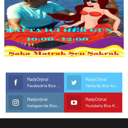
RadyOrjinal
RadyOrjinal
Facebook'ta Bize Katılın
Twitter'da Bize Katılın
Radyorjinal
RadyOrjinal
Instagram'da Bize katılın
Youtube'ta Bize Katılın