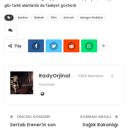
gibi farklı alanlarda da faaliyet gösterdi.
Barbie
Bebek
film
Görsel
Margot Robbie
Pay
RadyOrjinal
11369 Mesajları
0
Yorumlar
ÖNCEKI GÖNDERI
SONRAKI MESAJ
Sertab Erener’in son
Sağlık Bakanlığı