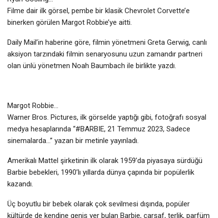
Filme dair ilk görsel, pembe bir klasik Chevrolet Corvette’e
binerken görülen Margot Robbie’ye aitti.
Daily Mail’in haberine göre, filmin yönetmeni Greta Gerwig, canlı
aksiyon tarzındaki filmin senaryosunu uzun zamandır partneri
olan ünlü yönetmen Noah Baumbach ile birlikte yazdı.
Margot Robbie…
Warner Bros. Pictures, ilk görselde yaptığı gibi, fotoğrafı sosyal
medya hesaplarında “#BARBIE, 21 Temmuz 2023, Sadece
sinemalarda…” yazan bir metinle yayınladı.
Amerikalı Mattel şirketinin ilk olarak 1959’da piyasaya sürdüğü
Barbie bebekleri, 1990’lı yıllarda dünya çapında bir popülerlik
kazandı.
Üç boyutlu bir bebek olarak çok sevilmesi dışında, popüler
kültürde de kendine geniş yer bulan Barbie, çarşaf, terlik, parfüm