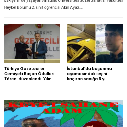
Eskişehir'de yaşayan Anadolu Üniversitesi Güzel Sanatlar Fakültesi
Heykel Bölümü 2. sınıf öğrencisi Akın Ayaz,…
Türkiye Gazeteciler
İstanbul’da boşanma
Cemiyeti Başarı Ödülleri
aşamasındaki eşini
Töreni düzenlendi: Yılın…
kaçıran sanığa 6 yıl…