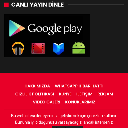
CANLI YAYIN DINLE
HAKKIMIZDA
WHATSAPP İHBAR HATTI
GIZLILIK POLITIKASI
KÜNYE
İLETIŞIM
REKLAM
VIDEO GALERI
KONUKLARIMIZ
Bu web sitesi deneyiminizi geliştirmek için çerezleri kullanır.
© 2022 - RadyOrinal - Tüm Hakları Saklıdır
Bununla iyi olduğunuzu varsayacağız, ancak isterseniz
Web Tasarım:
Adnan