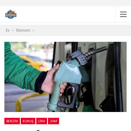
Ev
Ekonomi
BENZİN
KURUŞ
LİRA
ZAM