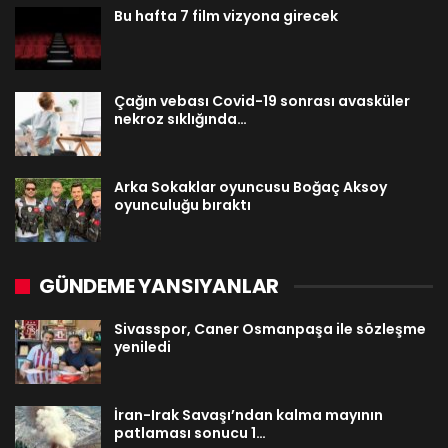
Bu hafta 7 film vizyona girecek
Çağın vebası Covid-19 sonrası avasküler
nekroz sıklığında…
Arka Sokaklar oyuncusu Boğaç Aksoy
oyunculuğu bıraktı
GÜNDEME YANSIYANLAR
Sivasspor, Caner Osmanpaşa ile sözleşme
yeniledi
İran-Irak Savaşı’ndan kalma mayının
patlaması sonucu 1…