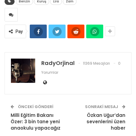
Benzi̇n
Kuruş
Li̇ra
Zam
Pay
RadyOrjinal
11369 Mesajları
0
Yorumlar
ÖNCEKI GÖNDERI
SONRAKI MESAJ
Milli Eğitim Bakanı
Özkan Uğur’dan
Özer: 3 bin tane yeni
sevenlerini üzen
anaokulu yapacağız
haber