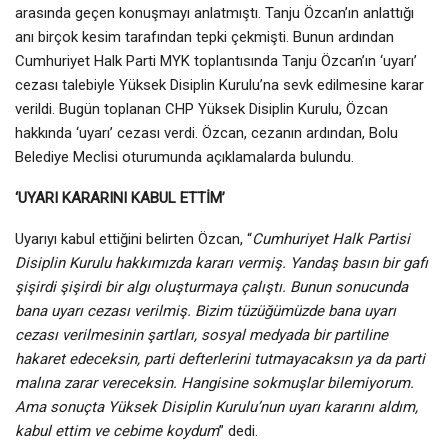
arasında geçen konuşmayı anlatmıştı. Tanju Özcan’ın anlattığı
anı birçok kesim tarafından tepki çekmişti. Bunun ardından
Cumhuriyet Halk Parti MYK toplantısında Tanju Özcan’ın ‘uyarı’
cezası talebiyle Yüksek Disiplin Kurulu’na sevk edilmesine karar
verildi. Bugün toplanan CHP Yüksek Disiplin Kurulu, Özcan
hakkında ‘uyarı’ cezası verdi. Özcan, cezanın ardından, Bolu
Belediye Meclisi oturumunda açıklamalarda bulundu.
‘UYARI KARARINI KABUL ETTİM’
Uyarıyı kabul ettiğini belirten Özcan, “
Cumhuriyet Halk Partisi
Disiplin Kurulu hakkımızda kararı vermiş. Yandaş basın bir gafı
şişirdi şişirdi bir algı oluşturmaya çalıştı. Bunun sonucunda
bana uyarı cezası verilmiş. Bizim tüzüğümüzde bana uyarı
cezası verilmesinin şartları, sosyal medyada bir partiline
hakaret edeceksin, parti defterlerini tutmayacaksın ya da parti
malına zarar vereceksin. Hangisine sokmuşlar bilemiyorum.
Ama sonuçta Yüksek Disiplin Kurulu’nun uyarı kararını aldım,
kabul ettim ve cebime koydum
” dedi.