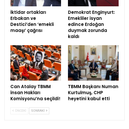
İktidar ortakları
Demokrat Enginyurt:
Erbakan ve
Emekliler isyan
Destici’den ‘emekli
edince Erdoğan
maaşı’ çağrısı
duymak zorunda
kaldı
Can Atalay TBMM
TBMM Başkanı Numan
İnsan Hakları
Kurtulmuş, CHP
Komisyonu’na seçildi!
heyetini kabul etti
ÖNCEKI
SONRAKI