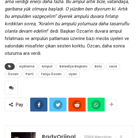
ama verdiği enerji daha fazla. Bu ampul artık bize, vatandaşa,
garibana yük olmaya başladı. O yüzden ben diyorum ki. Artık
bu ampulden vazgeçelim” diyerek ampulü duvara fırlatıp
kırdıktan sonra, “Kıralım bu ampulü yolumuza daha tasarruflu
olanla devam edelim
” dedi. Başkan Özcan’ın duvara ampul
fırlatması ve ampulün patlaması üzerine bazı meclis üyeleri ve
salondaki misafirler çıkan sesten korktu. Özcan, daha sonra
oturuma ara verdi.
açıklama
Ampul
Belediye Başkanı
Bolu
ceza
Özcan
Parti̇
Tanju Özcan
Uyarı
Pay
RadyOrjinal
11369 Mesajları
0