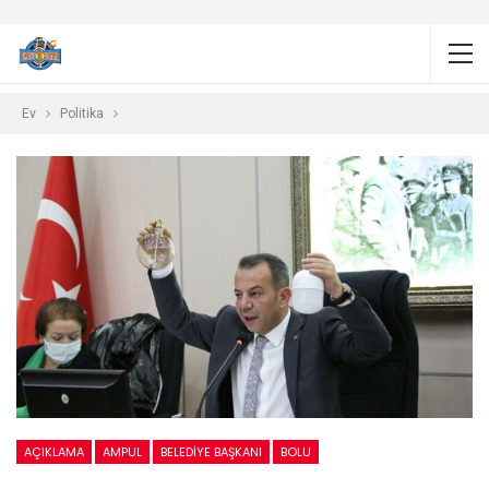
Ev
Politika
AÇIKLAMA
AMPUL
BELEDIYE BAŞKANI
BOLU