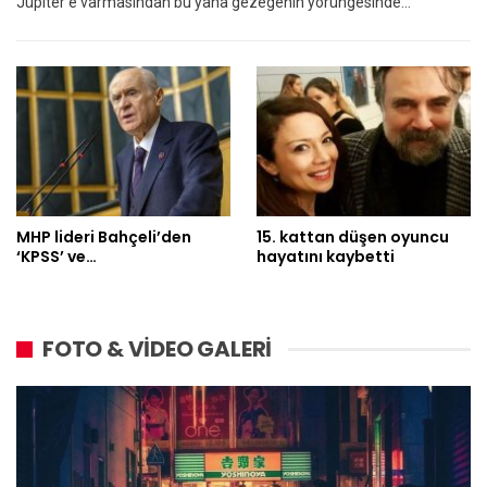
Jüpiter'e varmasından bu yana gezegenin yörüngesinde…
MHP lideri Bahçeli’den
15. kattan düşen oyuncu
‘KPSS’ ve…
hayatını kaybetti
FOTO & VİDEO GALERİ