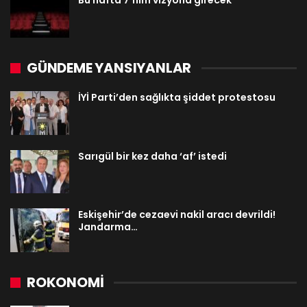
Bu hafta 7 film vizyona girecek
GÜNDEME YANSIYANLAR
İYİ Parti’den sağlıkta şiddet protestosu
Sarıgül bir kez daha ‘af’ istedi
Eskişehir’de cezaevi nakil aracı devrildi!
Jandarma…
ROKONOMİ