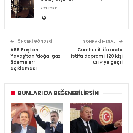
Yorumlar
ÖNCEKI GÖNDERI
SONRAKI MESAJ
ABB Başkanı
Cumhur ittifakında
Yavaş’tan ‘doğal gaz
istifa depremi, 120 kişi
ödemeleri’
CHP’ye geçti
açıklaması
BUNLARI DA BEĞENEBILIRSIN