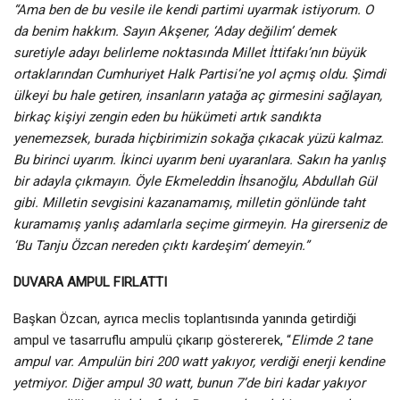
“Ama ben de bu vesile ile kendi partimi uyarmak istiyorum. O
da benim hakkım. Sayın Akşener, ‘Aday değilim’ demek
suretiyle adayı belirleme noktasında Millet İttifakı’nın büyük
ortaklarından Cumhuriyet Halk Partisi’ne yol açmış oldu. Şimdi
ülkeyi bu hale getiren, insanların yatağa aç girmesini sağlayan,
birkaç kişiyi zengin eden bu hükümeti artık sandıkta
yenemezsek, burada hiçbirimizin sokağa çıkacak yüzü kalmaz.
Bu birinci uyarım. İkinci uyarım beni uyaranlara. Sakın ha yanlış
bir adayla çıkmayın. Öyle Ekmeleddin İhsanoğlu, Abdullah Gül
gibi. Milletin sevgisini kazanamamış, milletin gönlünde taht
kuramamış yanlış adamlarla seçime girmeyin. Ha girerseniz de
‘Bu Tanju Özcan nereden çıktı kardeşim’ demeyin.”
DUVARA AMPUL FIRLATTI
Başkan Özcan, ayrıca meclis toplantısında yanında getirdiği
ampul ve tasarruflu ampulü çıkarıp göstererek, “
Elimde 2 tane
ampul var. Ampulün biri 200 watt yakıyor, verdiği enerji kendine
yetmiyor. Diğer ampul 30 watt, bunun 7’de biri kadar yakıyor