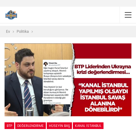
Ev
Politika
BTP
DEĞERLENDIRME
HÜSEYIN BAŞ
KANAL İSTANBUL