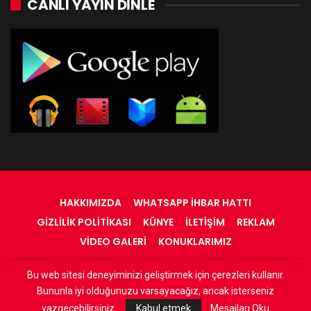
CANLI YAYIN DINLE
HAKKIMIZDA
WHATSAPP İHBAR HATTI
GIZLILIK POLITIKASI
KÜNYE
İLETIŞIM
REKLAM
VIDEO GALERI
KONUKLARIMIZ
Bu web sitesi deneyiminizi geliştirmek için çerezleri kullanır.
© 2022 - RadyOrinal - Tüm Hakları Saklıdır
Bununla iyi olduğunuzu varsayacağız, ancak isterseniz
Web Tasarım:
Adnan
vazgeçebilirsiniz.
Kabul etmek
Mesajları Oku