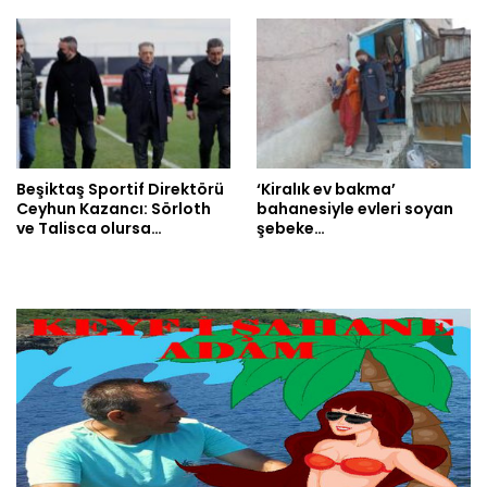
Beşiktaş Sportif Direktörü
‘Kiralık ev bakma’
Ceyhun Kazancı: Sörloth
bahanesiyle evleri soyan
ve Talisca olursa…
şebeke…