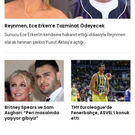
Reynmen, Ece Erken’e Tazminat Ödeyecek
Sunucu Ece Erken'in kendisine hakaret ettiği iddiasıyla Reynmen
olarak tanınan şarkıcı Yusuf Aktaş’a açtığı…
Britney Spears ve Sam
THY Euroleague’de
Asghari: “Peri masalında
Fenerbahçe, ASVEL’i konuk
yaşıyor gibiyiz”
etti