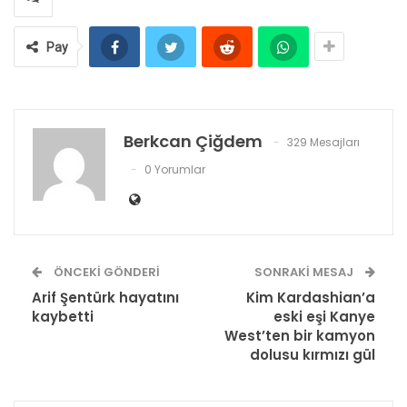
Pay
Berkcan Çiğdem
329 Mesajları
0 Yorumlar
ÖNCEKI GÖNDERI
SONRAKI MESAJ
Arif Şentürk hayatını
Kim Kardashian’a
kaybetti
eski eşi Kanye
West’ten bir kamyon
dolusu kırmızı gül