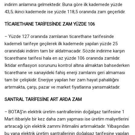
indirim anlamına gelmektedir. Buna göre ilk kademede yüzde
43,5; ikinci kademede ise yüzde 118,5 oranında zam geçerlidir.
TİCARETHANE TARİFESİNDE ZAM YÜZDE 106
– Yüzde 127 oranında zamlanan ticarethane tarifesinde
kademeli tarifeye geçilerek ilk kademede yapılan yüzde 25
oranındaki indirim tam bir aldatmacadır. Sözde indirime karşın
ticarethane tarifesi hala en az yüzde 106 oranında zamlıdır.
İktidar enflasyon sorununu kontrol altına almaktan bahsederken
ticarethane ve sanayideki fahiş enerji zamlarını geri almaması
tam bir çelişkidir. Enerjiye yapılan her zam hayat pahalılığını
artırmakta, çarşı, pazar ve market fiyatlarına yansımaktadır.
SANTRAL TARİFESİNE ART ARDA ZAM
– BOTAŞ’ın elektrik üretim santrallerinin doğalgaz tarifesine 1
Mart itibariyle bir kez daha zam yapması ise üretim maliyetlerini
artıracağı için elektrik zammı ihtimalini artırmaktadır. Yılbaşından
bu yana elektrik üretim santrallerinin doğalgaz tarifesine yapılan