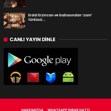
Erdal Erzincan ve babasından ‘zam’
türküsü:…
CANLI YAYIN DINLE
HAKKIMIZDA
WHATSAPP İHBAR HATTI