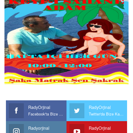
RadyOrjinal
RadyOrjinal
Facebook'ta Bize Katılın
Twitter'da Bize Katılın
Radyorjinal
RadyOrjinal