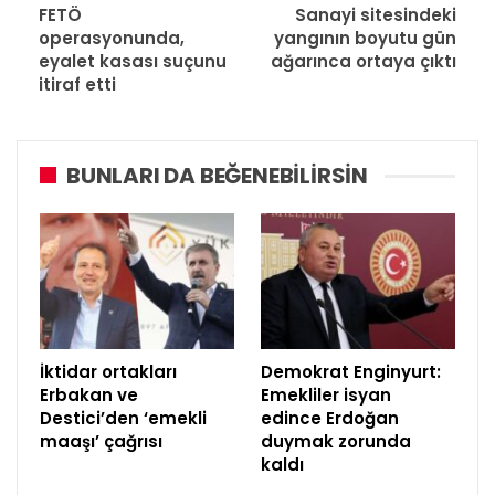
FETÖ
Sanayi sitesindeki
operasyonunda,
yangının boyutu gün
eyalet kasası suçunu
ağarınca ortaya çıktı
itiraf etti
BUNLARI DA BEĞENEBILIRSIN
İktidar ortakları
Demokrat Enginyurt:
Erbakan ve
Emekliler isyan
Destici’den ‘emekli
edince Erdoğan
maaşı’ çağrısı
duymak zorunda
kaldı