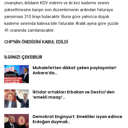
civarıyken, iktidarın KDV indirimi ve iki kez kademe sınırını
yükseltmesine karşın son düzenlemenin ardından faturaya
yansıması 310 lirayı bulacaktır. Buna göre yalnızca düşük
kademe sınırında kalınsa bile faturalar Aralık ayına göre yüzde
41 oranında zamlanacaktır..
CHP’NİN ÖNERİSİNİ KABUL EDİLDİ
İLGINIZI ÇEKEBILIR
Muhalefetten dikkat çeken paylaşımlar!
Ankara’da…
İktidar ortakları Erbakan ve Destici’den
‘emekli maaşı’…
Demokrat Enginyurt: Emekliler isyan edince
Erdoğan duymak…