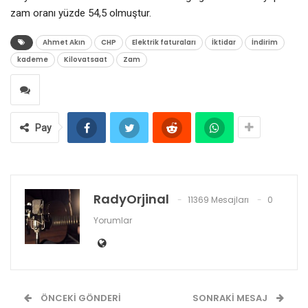
zam oranı yüzde 54,5 olmuştur.
Ahmet Akın
CHP
Elektrik faturaları
İktidar
İndirim
kademe
Kilovatsaat
Zam
Pay
RadyOrjinal
11369 Mesajları
0
Yorumlar
ÖNCEKI GÖNDERI
SONRAKI MESAJ