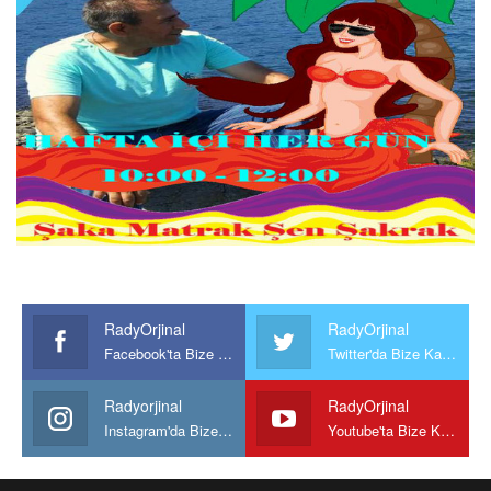
RadyOrjinal
RadyOrjinal
Facebook'ta Bize Katılın
Twitter'da Bize Katılın
Radyorjinal
RadyOrjinal
Instagram'da Bize katılın
Youtube'ta Bize Katılın