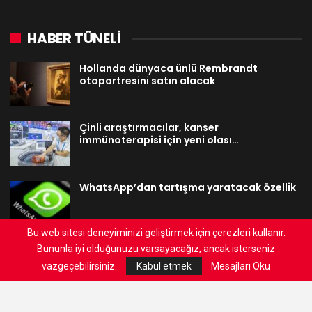
HABER TÜNELİ
Hollanda dünyaca ünlü Rembrandt
otoportresini satın alacak
Çinli araştırmacılar, kanser
immünoterapisi için yeni olası…
WhatsApp’dan tartışma yaratacak özellik
Bu web sitesi deneyiminizi geliştirmek için çerezleri kullanır.
Bununla iyi olduğunuzu varsayacağız, ancak isterseniz
GÜNDEME YANSIYANLAR
vazgeçebilirsiniz.
Kabul etmek
Mesajları Oku
AKP’li Cumhurbaşkanı Erdoğan’dan CHP’li
vekillere suç…