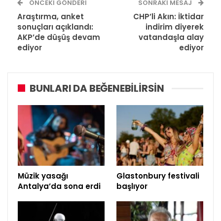
ÖNCEKI GÖNDERI
SONRAKI MESAJ
Araştırma, anket
CHP’li Akın: İktidar
sonuçları açıklandı:
indirim diyerek
AKP’de düşüş devam
vatandaşla alay
ediyor
ediyor
BUNLARI DA BEĞENEBILIRSIN
Müzik yasağı
Glastonbury festivali
Antalya’da sona erdi
başlıyor