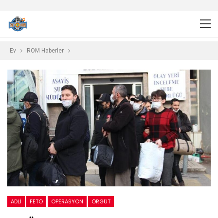
Ev
ROM Haberler
ADLI
FETÖ
OPERASYON
ÖRGÜT