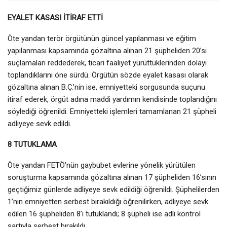
EYALET KASASI İTİRAF ETTİ
Öte yandan terör örgütünün güncel yapılanması ve eğitim
yapılanması kapsamında gözaltına alınan 21 şüpheliden 20’si
suçlamaları reddederek, ticari faaliyet yürüttüklerinden dolayı
toplandıklarını öne sürdü. Örgütün sözde eyalet kasası olarak
gözaltına alınan B.Ç.’nin ise, emniyetteki sorgusunda suçunu
itiraf ederek, örgüt adına maddi yardımın kendisinde toplandığını
söylediği öğrenildi. Emniyetteki işlemleri tamamlanan 21 şüpheli
adliyeye sevk edildi.
8 TUTUKLAMA
Öte yandan FETÖ’nün gaybubet evlerine yönelik yürütülen
soruşturma kapsamında gözaltına alınan 17 şüpheliden 16’sının
geçtiğimiz günlerde adliyeye sevk edildiği öğrenildi. Şüphelilerden
1’nin emniyetten serbest bırakıldığı öğrenilirken, adliyeye sevk
edilen 16 şüpheliden 8’i tutuklandı; 8 şüpheli ise adli kontrol
şartıyla serbest bırakıldı.