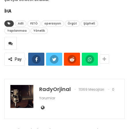
İHA
Adli
FETÖ
operasyon
Örgüt
Şüpheli̇
Yapılanması
Yönelik
Pay
RadyOrjinal
11369 Mesajları
0
Yorumlar