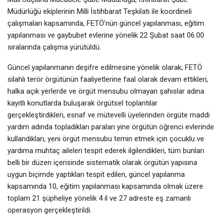
Müdürlüğü ekiplerinin Milli İstihbarat Teşkilatı ile koordineli
çalışmaları kapsamında, FETÖ’nün güncel yapılanması, eğitim
yapılanması ve gaybubet evlerine yönelik 22 Şubat saat 06.00
sıralarında çalışma yürütüldü.
Güncel yapılanmanın deşifre edilmesine yönelik olarak; FETÖ
silahlı terör örgütünün faaliyetlerine faal olarak devam ettikleri,
halka açık yerlerde ve örgüt mensubu olmayan şahıslar adına
kayıtlı konutlarda buluşarak örgütsel toplantılar
gerçekleştirdikleri, esnaf ve mütevelli üyelerinden örgüte maddi
yardım adında topladıkları paraları yine örgütün öğrenci evlerinde
kullandıkları, yeni örgüt mensubu temin etmek için çocuklu ve
yardıma muhtaç aileleri tespit ederek ilgilendikleri, tüm bunları
belli bir düzen içerisinde sistematik olarak örgütün yapısına
uygun biçimde yaptıkları tespit edilen, güncel yapılanma
kapsamında 10, eğitim yapılanması kapsamında olmak üzere
toplam 21 şüpheliye yönelik 4 il ve 27 adreste eş zamanlı
operasyon gerçekleştirildi.