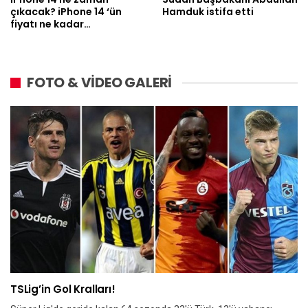
çıkacak? iPhone 14 ‘ün
Hamduk istifa etti
fiyatı ne kadar…
FOTO & VİDEO GALERİ
TSLig’in Gol Kralları!