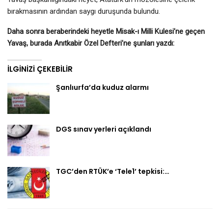
bırakmasının ardından saygı duruşunda bulundu.
Daha sonra beraberindeki heyetle Misak-ı Milli Kulesi’ne geçen
Yavaş, burada Anıtkabir Özel Defteri’ne şunları yazdı:
İLGINIZI ÇEKEBILIR
Şanlıurfa’da kuduz alarmı
DGS sınav yerleri açıklandı
TGC’den RTÜK’e ‘Tele1’ tepkisi:…