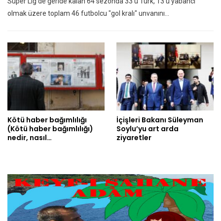
Süper Lig'de geride kalan 64 sezonda 33'ü Türk, 13'ü yabancı
olmak üzere toplam 46 futbolcu "gol kralı" unvanını…
Kötü haber bağımlılığı
İçişleri Bakanı Süleyman
(Kötü haber bağımlılığı)
Soylu’yu art arda
nedir, nasıl…
ziyaretler