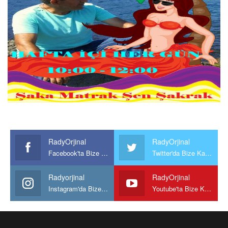
RadyOrjinal
RadyOrjinal
Facebook'ta Bize Katılın
Twitter'da Bize Katılın
Radyorjinal
RadyOrjinal
Instagram'da Bize katılın
Youtube'ta Bize Katılın