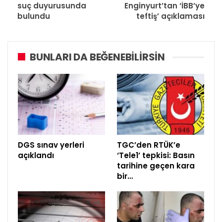
suç duyurusunda
Enginyurt’tan ‘İBB’ye
bulundu
teftiş’ açıklaması
BUNLARI DA BEĞENEBILIRSIN
DGS sınav yerleri
TGC’den RTÜK’e
açıklandı
‘Tele1’ tepkisi: Basın
tarihine geçen kara
bir…