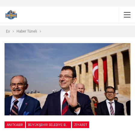
Ev
Haber Tüneli
ANITKABIR
BÜYÜKŞEHIR BELEDIYE BAŞKANI
ZIYARET