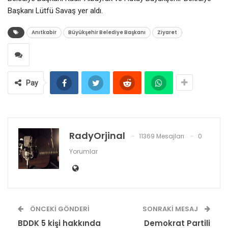
Başkanı Lütfü Savaş yer aldı.
Anıtkabir
Büyükşehir Belediye Başkanı
Ziyaret
Pay
RadyOrjinal
11369 Mesajları
0
Yorumlar
ÖNCEKI GÖNDERI
SONRAKI MESAJ
BDDK 5 kişi hakkında
Demokrat Partili