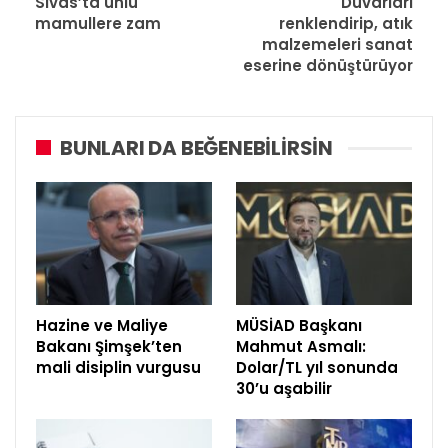
Sivas’ta unlu
Duvarları
mamullere zam
renklendirip, atık
malzemeleri sanat
eserine dönüştürüyor
BUNLARI DA BEĞENEBILIRSIN
Hazine ve Maliye
MÜSİAD Başkanı
Bakanı Şimşek’ten
Mahmut Asmalı:
mali disiplin vurgusu
Dolar/TL yıl sonunda
30’u aşabilir