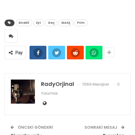
Emekli̇
Eyt
Geç
MAAŞ
Prim
Pay
RadyOrjinal
11369 Mesajları
0
Yorumlar
ÖNCEKI GÖNDERI
SONRAKI MESAJ