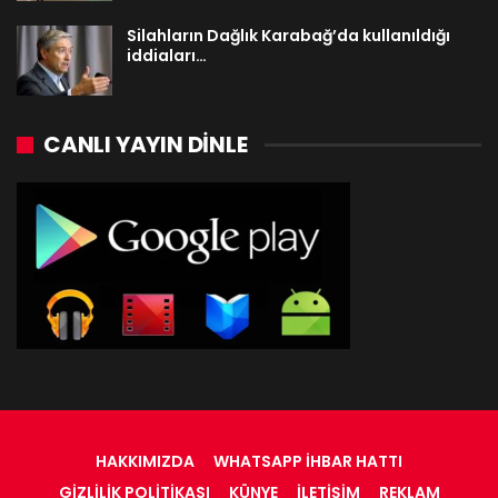
Silahların Dağlık Karabağ’da kullanıldığı
iddiaları…
CANLI YAYIN DINLE
HAKKIMIZDA
WHATSAPP İHBAR HATTI
GIZLILIK POLITIKASI
KÜNYE
İLETIŞIM
REKLAM