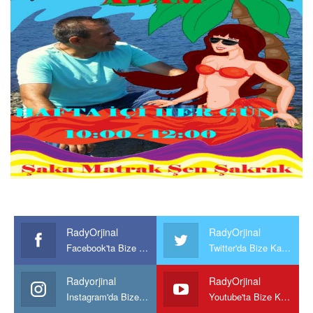
RadyOrjinal
RadyOrjinal
Facebook'ta Bize Katılın
Twitter'da Bize Katılın
Radyorjinal
RadyOrjinal
Instagram'da Bize katılın
Youtube'ta Bize Katılın