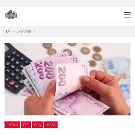
Ev
Ekonomi
EMEKLİ
EYT
GEÇ
MAAŞ