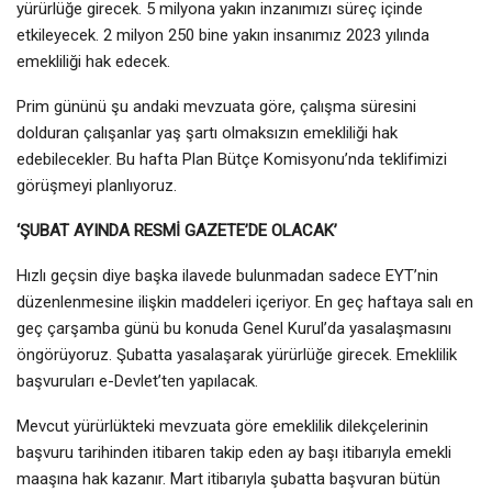
yürürlüğe girecek. 5 milyona yakın inzanımızı süreç içinde
etkileyecek. 2 milyon 250 bine yakın insanımız 2023 yılında
emekliliği hak edecek.
Prim gününü şu andaki mevzuata göre, çalışma süresini
dolduran çalışanlar yaş şartı olmaksızın emekliliği hak
edebilecekler. Bu hafta Plan Bütçe Komisyonu’nda teklifimizi
görüşmeyi planlıyoruz.
‘ŞUBAT AYINDA RESMİ GAZETE’DE OLACAK’
Hızlı geçsin diye başka ilavede bulunmadan sadece EYT’nin
düzenlenmesine ilişkin maddeleri içeriyor. En geç haftaya salı en
geç çarşamba günü bu konuda Genel Kurul’da yasalaşmasını
öngörüyoruz. Şubatta yasalaşarak yürürlüğe girecek. Emeklilik
başvuruları e-Devlet’ten yapılacak.
Mevcut yürürlükteki mevzuata göre emeklilik dilekçelerinin
başvuru tarihinden itibaren takip eden ay başı itibarıyla emekli
maaşına hak kazanır. Mart itibarıyla şubatta başvuran bütün