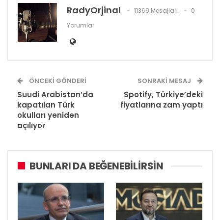
RadyOrjinal
11369 Mesajları
0
Yorumlar
ÖNCEKI GÖNDERI
SONRAKI MESAJ
Suudi Arabistan’da
Spotify, Türkiye’deki
kapatılan Türk
fiyatlarına zam yaptı
okulları yeniden
açılıyor
BUNLARI DA BEĞENEBILIRSIN