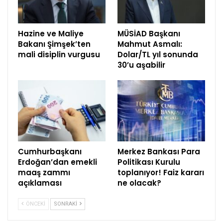
Hazine ve Maliye
MÜSİAD Başkanı
Bakanı Şimşek’ten
Mahmut Asmalı:
mali disiplin vurgusu
Dolar/TL yıl sonunda
30’u aşabilir
Cumhurbaşkanı
Merkez Bankası Para
Erdoğan’dan emekli
Politikası Kurulu
maaş zammı
toplanıyor! Faiz kararı
açıklaması
ne olacak?
ÖNCEKI
SONRAKI