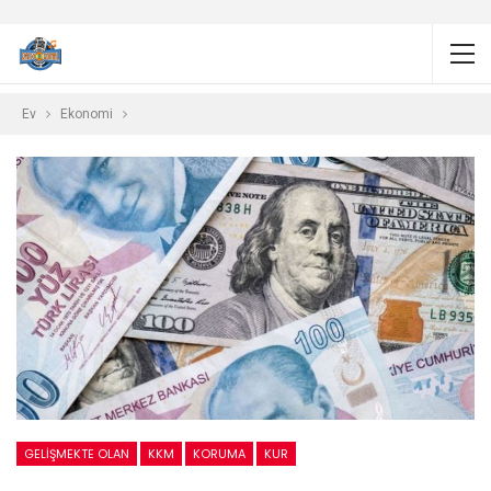
Ev
Ekonomi
GELIŞMEKTE OLAN
KKM
KORUMA
KUR