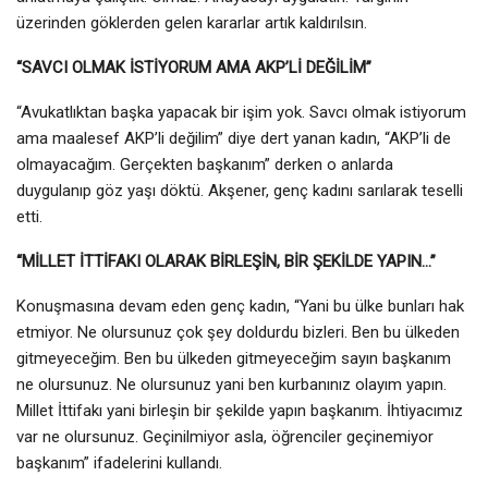
üzerinden göklerden gelen kararlar artık kaldırılsın.
“SAVCI OLMAK İSTİYORUM AMA AKP’Lİ DEĞİLİM”
“Avukatlıktan başka yapacak bir işim yok. Savcı olmak istiyorum
ama maalesef AKP’li değilim” diye dert yanan kadın, “AKP’li de
olmayacağım. Gerçekten başkanım” derken o anlarda
duygulanıp göz yaşı döktü. Akşener, genç kadını sarılarak teselli
etti.
“MİLLET İTTİFAKI OLARAK BİRLEŞİN, BİR ŞEKİLDE YAPIN…”
Konuşmasına devam eden genç kadın, “Yani bu ülke bunları hak
etmiyor. Ne olursunuz çok şey doldurdu bizleri. Ben bu ülkeden
gitmeyeceğim. Ben bu ülkeden gitmeyeceğim sayın başkanım
ne olursunuz. Ne olursunuz yani ben kurbanınız olayım yapın.
Millet İttifakı yani birleşin bir şekilde yapın başkanım. İhtiyacımız
var ne olursunuz. Geçinilmiyor asla, öğrenciler geçinemiyor
başkanım” ifadelerini kullandı.