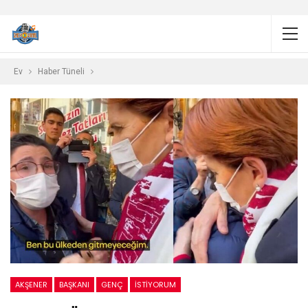
Ev
Haber Tüneli
AKŞENER
BAŞKANI
GENÇ
İSTIYORUM