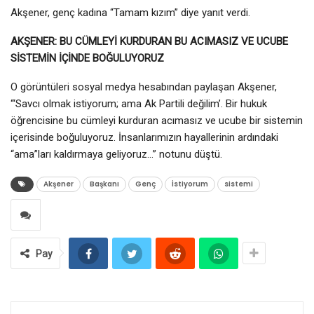
Akşener, genç kadına “Tamam kızım” diye yanıt verdi.
AKŞENER: BU CÜMLEYİ KURDURAN BU ACIMASIZ VE UCUBE
SİSTEMİN İÇİNDE BOĞULUYORUZ
O görüntüleri sosyal medya hesabından paylaşan Akşener,
“‘Savcı olmak istiyorum; ama Ak Partili değilim’. Bir hukuk
öğrencisine bu cümleyi kurduran acımasız ve ucube bir sistemin
içerisinde boğuluyoruz. İnsanlarımızın hayallerinin ardındaki
“ama”ları kaldırmaya geliyoruz…” notunu düştü.
Akşener
Başkanı
Genç
İstiyorum
sistemi
Pay