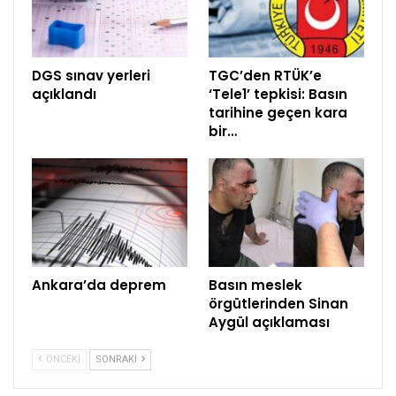
DGS sınav yerleri
TGC’den RTÜK’e
açıklandı
‘Tele1’ tepkisi: Basın
tarihine geçen kara
bir…
Ankara’da deprem
Basın meslek
örgütlerinden Sinan
Aygül açıklaması
ÖNCEKI
SONRAKI