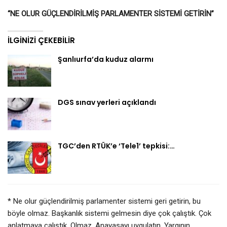
“NE OLUR GÜÇLENDİRİLMİŞ PARLAMENTER SİSTEMİ GETİRİN”
İLGINIZI ÇEKEBILIR
Şanlıurfa’da kuduz alarmı
DGS sınav yerleri açıklandı
TGC’den RTÜK’e ‘Tele1’ tepkisi:…
* Ne olur güçlendirilmiş parlamenter sistemi geri getirin, bu
böyle olmaz. Başkanlık sistemi gelmesin diye çok çalıştık. Çok
anlatmaya çalıştık. Olmaz. Anayasayı uygulatın. Yargının