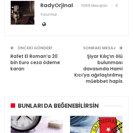
RadyOrjinal
11369 Mesajları
0
Yorumlar
ÖNCEKI GÖNDERI
SONRAKI MESAJ
Rafet El Roman’a 20
Şiyar Kılıç’ın ölü
bin Euro ceza ödeme
bulunması
kararı
davasında Hami
Kıcı’ya ağırlaştırılmış
müebbet hapis
BUNLARI DA BEĞENEBILIRSIN