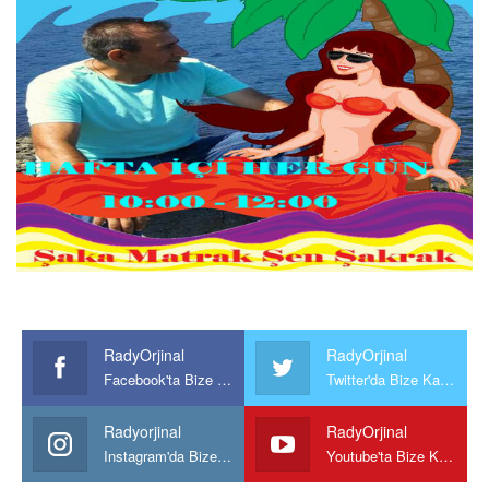
RadyOrjinal
RadyOrjinal
Facebook'ta Bize Katılın
Twitter'da Bize Katılın
Radyorjinal
RadyOrjinal
Instagram'da Bize katılın
Youtube'ta Bize Katılın