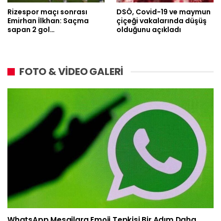
Rizespor maçı sonrası
DSÖ, Covid-19 ve maymun
Emirhan İlkhan: Saçma
çiçeği vakalarında düşüş
sapan 2 gol…
olduğunu açıkladı
FOTO & VİDEO GALERİ
WhatsApp Mesajlara Emoji Tepkisi Bir Adım Daha