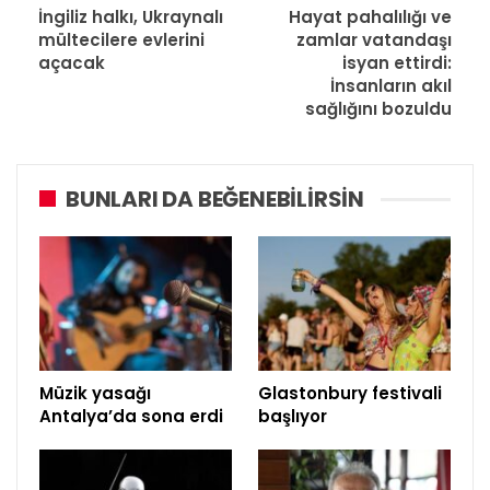
İngiliz halkı, Ukraynalı
Hayat pahalılığı ve
mültecilere evlerini
zamlar vatandaşı
açacak
isyan ettirdi:
İnsanların akıl
sağlığını bozuldu
BUNLARI DA BEĞENEBILIRSIN
Müzik yasağı
Glastonbury festivali
Antalya’da sona erdi
başlıyor