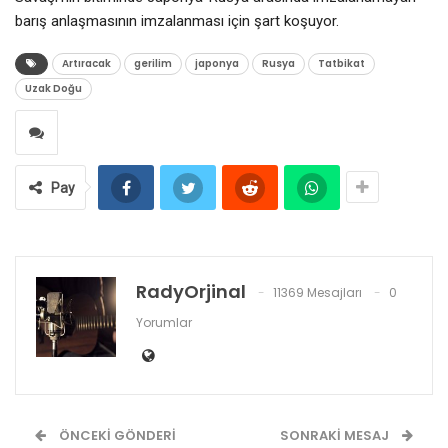
barış anlaşmasının imzalanması için şart koşuyor.
Artıracak
gerilim
japonya
Rusya
Tatbikat
Uzak Doğu
Pay
RadyOrjinal
11369 Mesajları
0
Yorumlar
ÖNCEKI GÖNDERI
SONRAKI MESAJ