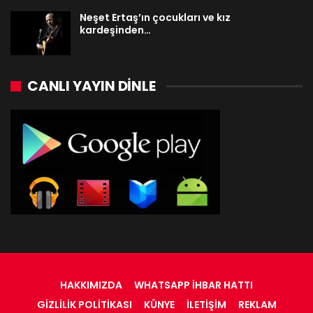
Neşet Ertaş’ın çocukları ve kız
kardeşinden…
CANLI YAYIN DINLE
HAKKIMIZDA
WHATSAPP İHBAR HATTI
GIZLILIK POLITIKASI
KÜNYE
İLETIŞIM
REKLAM