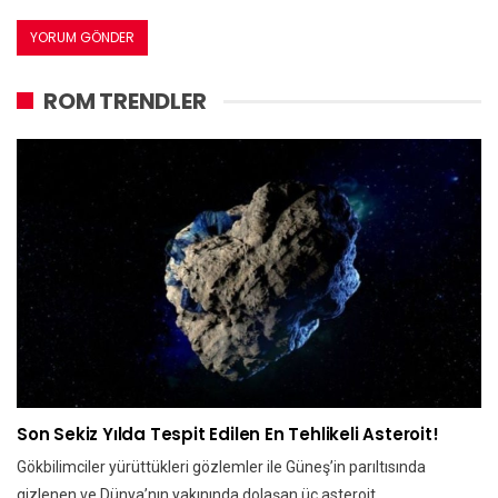
ROM TRENDLER
Son Sekiz Yılda Tespit Edilen En Tehlikeli Asteroit!
Gökbilimciler yürüttükleri gözlemler ile Güneş’in parıltısında
gizlenen ve Dünya’nın yakınında dolaşan üç asteroit…