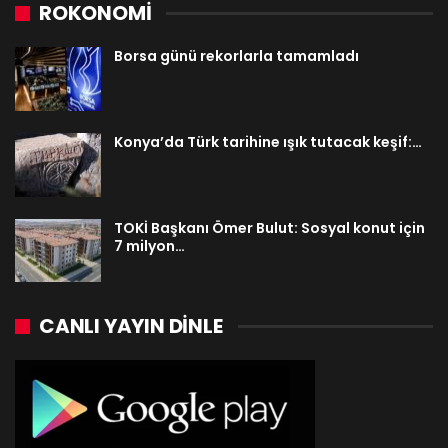
ROKONOMİ
Borsa günü rekorlarla tamamladı
Konya’da Türk tarihine ışık tutacak keşif:…
TOKİ Başkanı Ömer Bulut: Sosyal konut için
7 milyon…
CANLI YAYIN DINLE