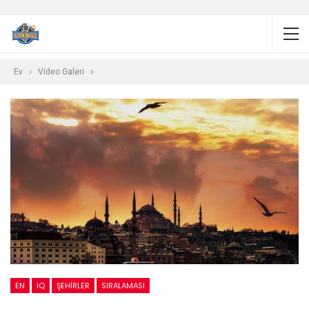
Ev
Video Galeri
EN
IQ
ŞEHIRLER
SIRALAMASI