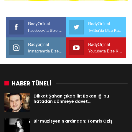
RadyOrjinal
RadyOrjinal
Facebook'ta Bize Katılın
Twitter'da Bize Katılın
Radyorjinal
RadyOrjinal
Instagram'da Bize katılın
Youtube'ta Bize Katılın
HABER TÜNELİ
Dikkat Şahan çıkabilir: Bakanlığı bu
hatadan dönmeye davet…
Bir müzisyenin ardından: Tomris Öziş