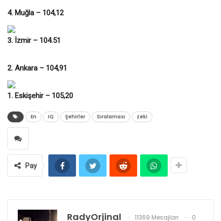
4. Muğla – 104,12
3. İzmir – 104.51
2. Ankara – 104,91
1. Eskişehir – 105,20
En
IQ
Şehirler
Sıralaması
zeki
Pay
RadyOrjinal
11369 Mesajları
0