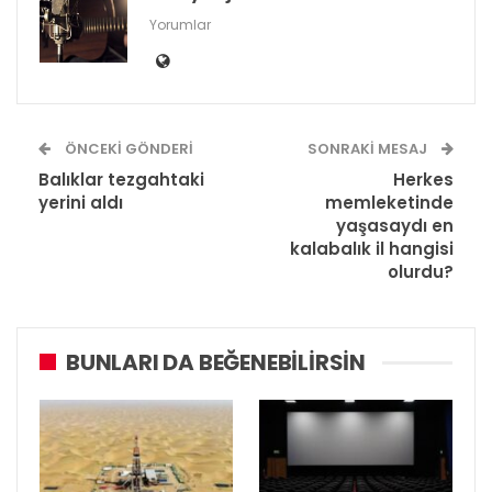
Yorumlar
ÖNCEKI GÖNDERI
SONRAKI MESAJ
Balıklar tezgahtaki
Herkes
yerini aldı
memleketinde
yaşasaydı en
kalabalık il hangisi
olurdu?
BUNLARI DA BEĞENEBILIRSIN