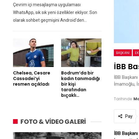
Çevrim içi mesajlaşma uygulaması
WhatsApp, sık sık yeni özellikler ekliyor. Son
olarak sohbet geçmişini Android'den…
BAŞKANI
E
İBB Ba
Chelsea, Cesare
Bodrum’da bir
İBB Başkanı 
Cassadei’yi
kadın tanımadığı
resmen açıkladı
bir kişi
İmamoğlu, İs
tarafından
bıçaklı…
Tarihinde
Ma
Pay
FOTO & VİDEO GALERİ
İBB Başkanı 