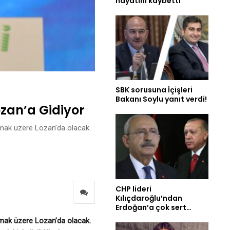
hayatını kaybetti
SBK sorusuna İçişleri
Bakanı Soylu yanıt verdi!
ozan’a Gidiyor
nmak üzere Lozan’da olacak.
CHP lideri
Kılıçdaroğlu’ndan
Erdoğan’a çok sert…
nmak üzere Lozan’da olacak.