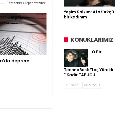
Yazarın Diğer Yazıları
Yeşim Salkım: Atatürkçü
bir kadınım
KONUKLARIMIZ
O Bir
a’da deprem
TechnoBesk ‘Taş Yürekli
” Kadir TAPUCU…
ÖNCEKI
SONRAKI