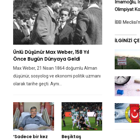
İmamoğlu, İs
Olimpiyat K
İBB Meclisi’
İLGINIZI Ç
Ünlü Düşünür Max Weber, 158 Yıl
Önce Bugün Dünyaya Geldi
Max Weber, 21 Nisan 1864 doğumlu Alman
düşünür, sosyolog ve ekonomi politik uzmanı
olarak tarihe geçti. Aynı…
‘Sadece bir kez
Beşiktaş