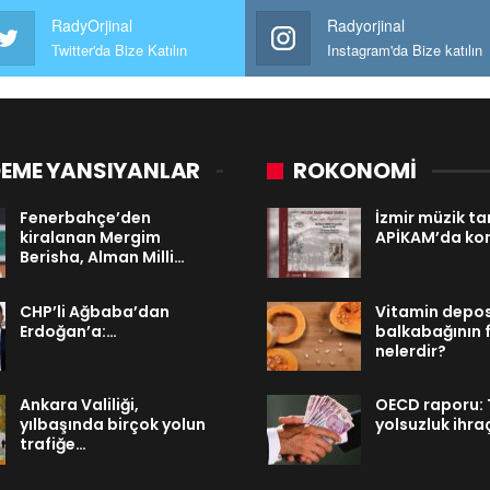
RadyOrjinal
Radyorjinal
Twitter'da Bize Katılın
Instagram'da Bize katılın
EME YANSIYANLAR
ROKONOMİ
Fenerbahçe’den
İzmir müzik tar
kiralanan Mergim
APİKAM’da ko
Berisha, Alman Milli…
CHP’li Ağbaba’dan
Vitamin depo
Erdoğan’a:…
balkabağının 
nelerdir?
Ankara Valiliği,
OECD raporu: 
yılbaşında birçok yolun
yolsuzluk ihra
trafiğe…