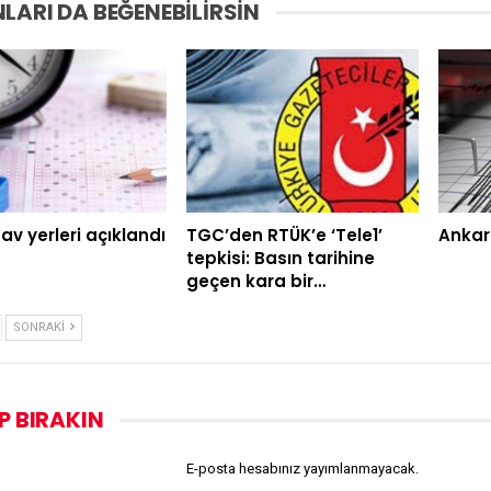
LARI DA BEĞENEBILIRSIN
av yerleri açıklandı
TGC’den RTÜK’e ‘Tele1’
Ankar
tepkisi: Basın tarihine
geçen kara bir…
SONRAKI
P BIRAKIN
E-posta hesabınız yayımlanmayacak.