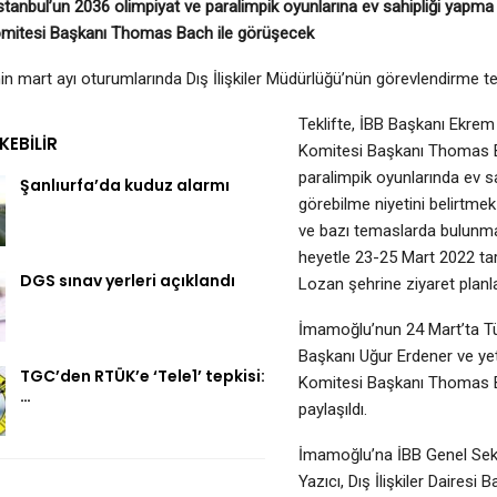
tanbul’un 2036 olimpiyat ve paralimpik oyunlarına ev sahipliği yapma tal
omitesi Başkanı Thomas Bach ile görüşecek
nin mart ayı oturumlarında Dış İlişkiler Müdürlüğü’nün görevlendirme te
Teklifte, İBB Başkanı Ekre
EKEBILIR
Komitesi Başkanı Thomas B
paralimpik oyunlarında ev sa
Şanlıurfa’da kuduz alarmı
görebilme niyetini belirtm
ve bazı temaslarda bulunma
heyetle 23-25 Mart 2022 tari
DGS sınav yerleri açıklandı
Lozan şehrine ziyaret planla
İmamoğlu’nun 24 Mart’ta Tü
Başkanı Uğur Erdener ve yetki
TGC’den RTÜK’e ‘Tele1’ tepkisi:
Komitesi Başkanı Thomas Bac
…
paylaşıldı.
İmamoğlu’na İBB Genel Sek
Yazıcı, Dış İlişkiler Dairesi