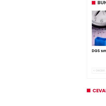
BUN
DGS sın
ÖNCEKI
CEVA