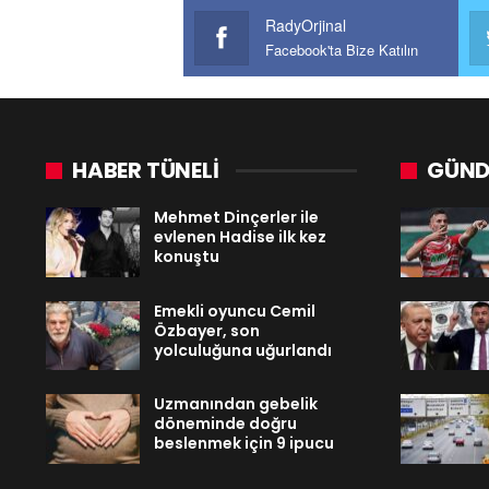
RadyOrjinal
Facebook'ta Bize Katılın
HABER TÜNELİ
GÜND
Mehmet Dinçerler ile
evlenen Hadise ilk kez
konuştu
Emekli oyuncu Cemil
Özbayer, son
yolculuğuna uğurlandı
Uzmanından gebelik
döneminde doğru
beslenmek için 9 ipucu