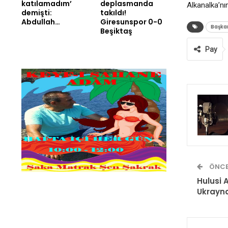
katılamadım’
deplasmanda
Alkanalka’nın
demişti:
takıldı!
Abdullah…
Giresunspor 0-0
Başka
Beşiktaş
Pay
ÖNCE
Hulusi
Ukrayna