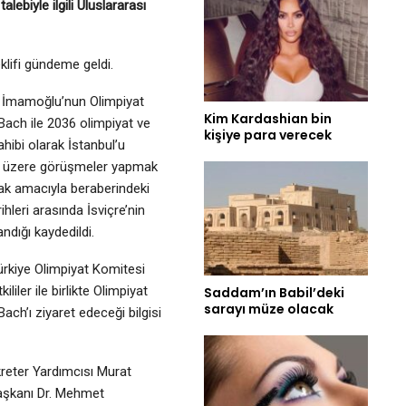
ebiyle ilgili Uluslararası
klifi gündeme geldi.
m İmamoğlu’nun Olimpiyat
Kim Kardashian bin
ach ile 2036 olimpiyat ve
kişiye para verecek
hibi olarak İstanbul’u
ek üzere görüşmeler yapmak
k amacıyla beraberindeki
hleri arasında İsviçre’nin
ndığı kaydedildi.
rkiye Olimpiyat Komitesi
liler ile birlikte Olimpiyat
Saddam’ın Babil’deki
sarayı müze olacak
h’ı ziyaret edeceği bilgisi
reter Yardımcısı Murat
 Başkanı Dr. Mehmet