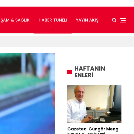
AŞAM & SAĞLIK
HABER TÜNELI
YAYIN AKIŞI
HAFTANIN
ENLERİ
Gazeteci Güngör Mengi