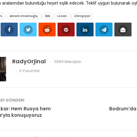
 aralarından bulunduğu heyet eşlik edecek. Teklif uygun bulunarak oybirl
nı
ekrem imamoğlu
İBB
Lozan
Olimpiyat
RadyOrjinal
11369 Mesajları
0 Yorumlar
KI GÖNDERI
 Akar: Hem Rusya hem
Bodrum’da 
’yla konuşuyoruz