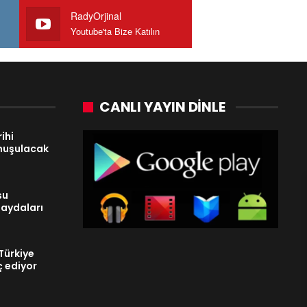
RadyOrjinal
Youtube'ta Bize Katılın
CANLI YAYIN DINLE
ihi
nuşulacak
su
faydaları
Türkiye
ç ediyor