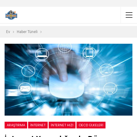
Ev
Haber Tüneli
ARAŞTIRMA
INTERNET
İNTERNET HIZI
OECD ÜLKELERI