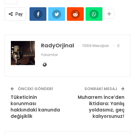
Pay
RadyOrjinal
11369 Mesajları
0
Yorumlar
ÖNCEKI GÖNDERI
SONRAKI MESAJ
Tüketicinin
Muharrem İnce’den
korunması
iktidara: Yanlış
hakkındaki kanunda
yoldasınız, geç
değişiklik
kalıyorsunuz!