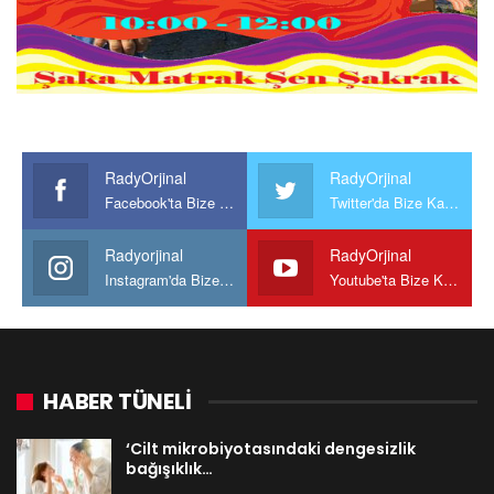
RadyOrjinal
RadyOrjinal
Facebook'ta Bize Katılın
Twitter'da Bize Katılın
Radyorjinal
RadyOrjinal
Instagram'da Bize katılın
Youtube'ta Bize Katılın
HABER TÜNELİ
‘Cilt mikrobiyotasındaki dengesizlik
bağışıklık…