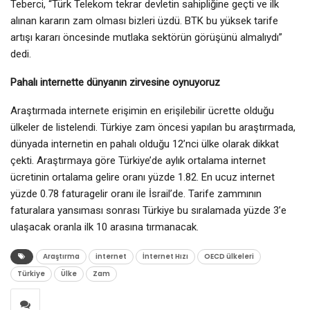
Teberci, “Türk Telekom tekrar devletin sahipliğine geçti ve ilk
alınan kararın zam olması bizleri üzdü. BTK bu yüksek tarife
artışı kararı öncesinde mutlaka sektörün görüşünü almalıydı”
dedi.
Pahalı internette dünyanın zirvesine oynuyoruz
Araştırmada internete erişimin en erişilebilir ücrette olduğu
ülkeler de listelendi. Türkiye zam öncesi yapılan bu araştırmada,
dünyada internetin en pahalı olduğu 12’nci ülke olarak dikkat
çekti. Araştırmaya göre Türkiye’de aylık ortalama internet
ücretinin ortalama gelire oranı yüzde 1.82. En ucuz internet
yüzde 0.78 faturagelir oranı ile İsrail’de. Tarife zammının
faturalara yansıması sonrası Türkiye bu sıralamada yüzde 3’e
ulaşacak oranla ilk 10 arasına tırmanacak.
Araştırma
internet
İnternet Hızı
OECD ülkeleri
Türkiye
Ülke
Zam