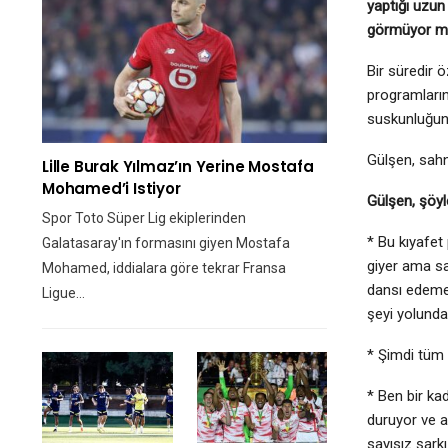
yaptığı uzun
görmüyor mu
Bir süredir 
programların
suskunluğun
Gülşen, sahn
Lille Burak Yılmaz’ın Yerine Mostafa
Mohamed’i Istiyor
Gülşen, şöyl
Spor Toto Süper Lig ekiplerinden
* Bu kıyafet
Galatasaray'ın formasını giyen Mostafa
giyer ama sa
Mohamed, iddialara göre tekrar Fransa
dansı edemez
Ligue…
şeyi yolunda
* Şimdi tüm 
* Ben bir ka
duruyor ve a
sayısız şark