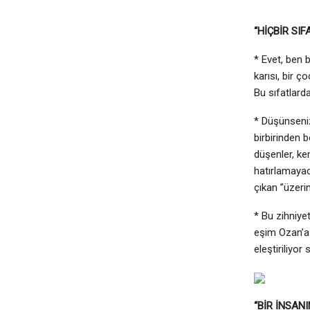
“HİÇBİR SIF
* Evet, ben b
karısı, bir 
Bu sıfatlard
* Düşünsenize
birbirinden 
düşenler, ken
hatırlamayac
çıkan ”üzeri
* Bu zihniyet
eşim Ozan’a 
eleştiriliyo
“BİR İNSAN