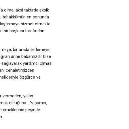
 olma, aksi taktirde eksik
 bu tahakkümün en sonunda
ulaştırmaya hizmet etmekte
ri bir başkası tarafından
rmeye, bir arada ilerlemeye,
çağıran anne babamızdır bize
ı sağlayarak yardımcı olması
den, cehaletimizden
elikleriyle özgürce ve
r vermeden, yalan
şamak olduğuna… Yaşamın,
ve emeklerinin peşinde
m.