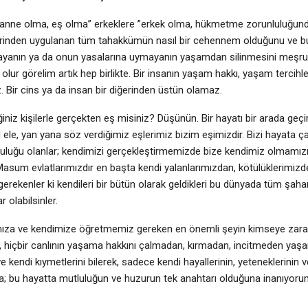
“anne olma, eş olma” erkeklere ”erkek olma, hükmetme zorunluluğunda
erinden uygulanan tüm tahakkümün nasıl bir cehennem olduğunu ve
ımayanın ya da onun yasalarına uymayanın yaşamdan silinmesini meşr
olur görelim artık hep birlikte. Bir insanın yaşam hakkı, yaşam tercihle
. Bir cins ya da insan bir diğerinden üstün olamaz.
ğiniz kişilerle gerçekten eş misiniz? Düşünün. Bir hayatı bir arada geçi
 ele, yan yana söz verdiğimiz eşlerimiz bizim eşimizdir. Bizi hayata 
uluğu olanlar; kendimizi gerçekleştirmemizde bize kendimiz olmamız
Masum evlatlarımızdır en başta kendi yalanlarımızdan, kötülüklerimiz
rekenler ki kendileri bir bütün olarak geldikleri bu dünyada tüm şahan
r olabilsinler.
mıza ve kendimize öğretmemiz gereken en önemli şeyin kimseye zara
 hiçbir canlının yaşama hakkını çalmadan, kırmadan, incitmeden ya
 kendi kıymetlerini bilerek, sadece kendi hayallerinin, yeteneklerinin 
a; bu hayatta mutluluğun ve huzurun tek anahtarı olduğuna inanıyoru