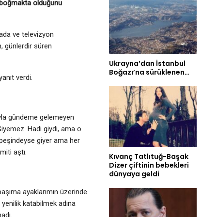
de boğmakta olduğunu
yada ve televizyon
, günlerdir süren
Ukrayna’dan İstanbul
Boğazı’na sürüklenen…
anıt verdi.
arıyla gündeme gelemeyen
Giyemez. Hadi giydi, ama o
k peşindeyse giyer ama her
iti aştı.
Kıvanç Tatlıtuğ-Başak
Dizer çiftinin bebekleri
dünyaya geldi
 başıma ayaklarımın üzerinde
yenilik katabilmek adına
adı.