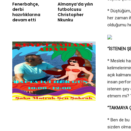
Fenerbahçe,
Almanya’da yılın
derbi
futbolcusu
* Düştüğüm, 
hazırlıklarına
Christopher
her zaman i
devam etti
Nkunku
olduğumu he
“İSTENEN Ş
* Mesleki h
kelimelerimi
açık kalmanı
insan perfo
istenen şey
etmem mi? Yo
“TAKMAYA Ç
* Ben de bu 
sizden olmay