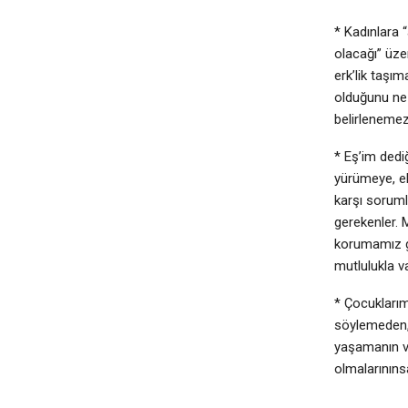
* Kadınlara 
olacağı” üz
erk’lik taş
olduğunu ne 
belirlenemez
* Eş’im dedi
yürümeye, el
karşı soruml
gerekenler. 
korumamız ge
mutlulukla va
* Çocukları
söylemeden,
yaşamanın ve
olmalarınıns