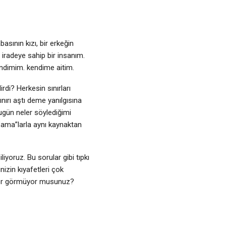
asının kızı, bir erkeğin
iradeye sahip bir insanım.
kendimim. kendime aitim.
irdi? Herkesin sınırları
nırı aştı deme yanılgısına
bugün neler söylediğimi
”ama”larla aynı kaynaktan
iyoruz. Bu sorular gibi tıpkı
izin kıyafetleri çok
diyor görmüyor musunuz?