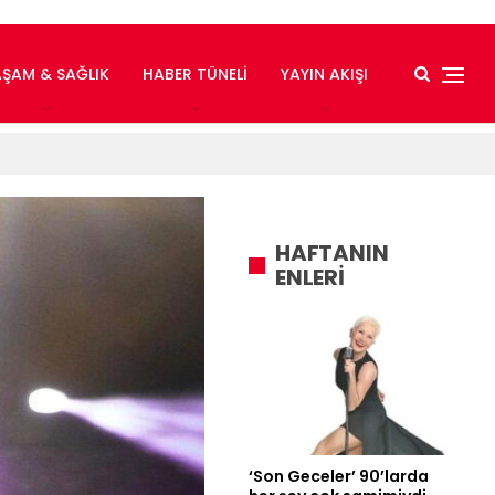
AŞAM & SAĞLIK
HABER TÜNELI
YAYIN AKIŞI
HAFTANIN
ENLERİ
‘Son Geceler’ 90’larda