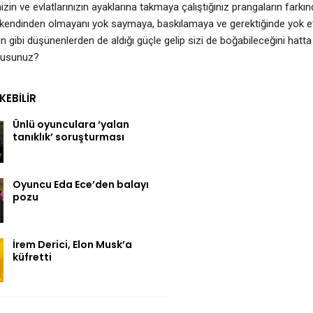
zin ve evlatlarınızın ayaklarına takmaya çalıştığınız prangaların farkın
 kendinden olmayanı yok saymaya, baskılamaya ve gerektiğinde yok et
in gibi düşünenlerden de aldığı güçle gelip sizi de boğabileceğini ha
usunuz?
EKEBILIR
Ünlü oyunculara ‘yalan
tanıklık’ soruşturması
Oyuncu Eda Ece’den balayı
pozu
İrem Derici, Elon Musk’a
küfretti