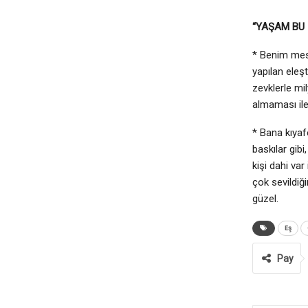
“YAŞAM BU 
* Benim mese
yapılan eleş
zevklerle mi
almaması ile 
* Bana kıyaf
baskılar gibi
kişi dahi va
çok sevildiğ
güzel.
Eş
Pay