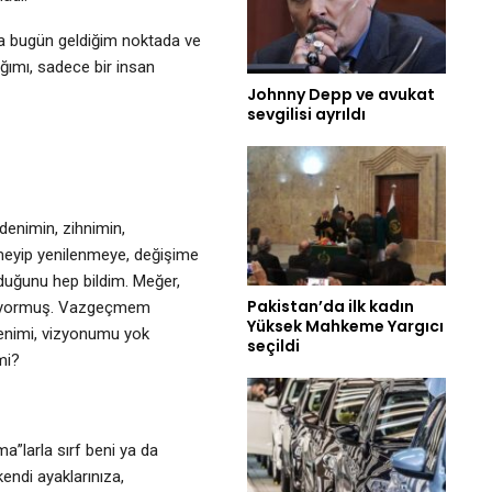
ma bugün geldiğim noktada ve
ımı, sadece bir insan
Johnny Depp ve avukat
sevgilisi ayrıldı
enimin, zihnimin,
nmeyip yenilenmeye, değişime
duğunu hep bildim. Meğer,
Pakistan’da ilk kadın
oluyormuş. Vazgeçmem
Yüksek Mahkeme Yargıcı
enimi, vizyonumu yok
seçildi
mi?
a”larla sırf beni ya da
endi ayaklarınıza,