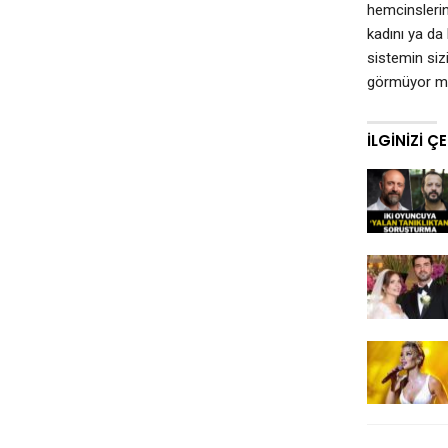
hemcinslerini
kadını ya da
sistemin siz
görmüyor m
İLGINIZI Ç