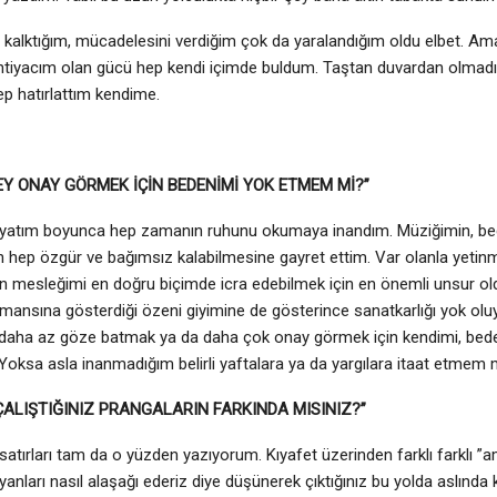
kalktığım, mücadelesini verdiğim çok da yaralandığım oldu elbet. A
htiyacım olan gücü hep kendi içimde buldum. Taştan duvardan olmadığ
p hatırlattım kendime.
EY ONAY GÖRMEK İÇİN BEDENİMİ YOK ETMEM Mİ?”
ayatım boyunca hep zamanın ruhunu okumaya inandım. Müziğimin, bed
n hep özgür ve bağımsız kalabilmesine gayret ettim. Var olanla yeti
n mesleğimi en doğru biçimde icra edebilmek için en önemli unsur ol
rmansına gösterdiği özeni giyimine de gösterince sanatkarlığı yok 
 daha az göze batmak ya da daha çok onay görmek için kendimi, bed
ksa asla inanmadığım belirli yaftalara ya da yargılara itaat etmem 
ALIŞTIĞINIZ PRANGALARIN FARKINDA MISINIZ?”
satırları tam da o yüzden yazıyorum. Kıyafet üzerinden farklı farklı ”am
anları nasıl alaşağı ederiz diye düşünerek çıktığınız bu yolda aslında k