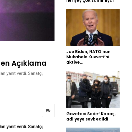
her şey çok samimiydi
Joe Biden, NATO’nun
Mukabele Kuvveti’ni
’den Açıklama
aktive…
an yanıt verdi. Sanatçı,
Gazeteci Sedef Kabaş,
adliyeye sevk edildi
an yanıt verdi. Sanatçı,