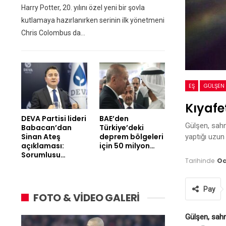
Harry Potter, 20. yılını özel yeni bir şovla
kutlamaya hazırlanırken serinin ilk yönetmeni
Chris Colombus da…
EŞ
GÜLŞEN
Kıyafe
DEVA Partisi lideri
BAE’den
Gülşen, sahn
Babacan’dan
Türkiye’deki
Sinan Ateş
deprem bölgeleri
yaptığı uzun
açıklaması:
için 50 milyon…
Sorumlusu…
Tarihinde
Oc
Pay
FOTO & VİDEO GALERİ
Gülşen, sahn