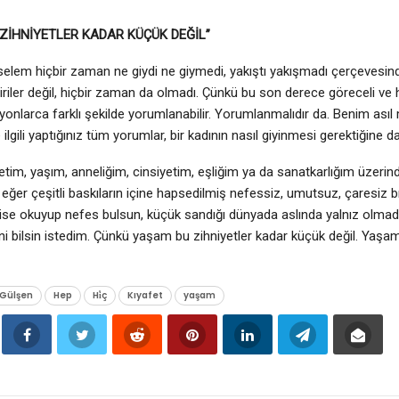
ZİHNİYETLER KADAR KÜÇÜK DEĞİL”
lem hiçbir zaman ne giydi ne giymedi, yakıştı yakışmadı çerçevesin
tiriler değil, hiçbir zaman da olmadı. Çünkü bu son derece göreceli ve 
lyonlarca farklı şekilde yorumlanabilir. Yorumlanmalıdır da. Benim asıl
ilgili yaptığınız tüm yorumlar, bir kadının nasıl giyinmesi gerektiğine d
etim, yaşım, anneliğim, cinsiyetim, eşliğim ya da sanatkarlığım üzeri
, eğer çeşitli baskıların içine hapsedilmiş nefessiz, umutsuz, çaresiz bı
r ise okuyup nefes bulsun, küçük sandığı dünyada aslında yalnız olmad
ini bilsin istedim. Çünkü yaşam bu zihniyetler kadar küçük değil. Y
Gülşen
Hep
Hi̇ç
Kıyafet
yaşam