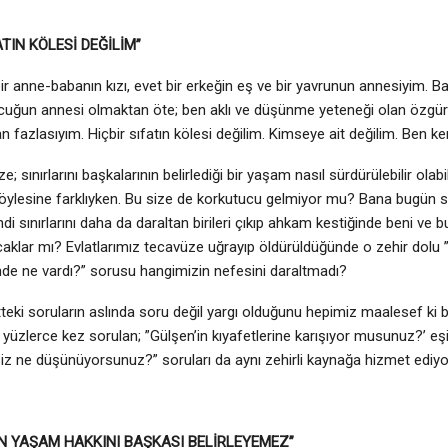
ATIN KÖLESİ DEĞİLİM”
ir anne-babanın kızı, evet bir erkeğin eş ve bir yavrunun annesiyim. Bab
çocuğun annesi olmaktan öte; ben aklı ve düşünme yeteneği olan özgür 
an fazlasıyım. Hiçbir sıfatın kölesi değilim. Kimseye ait değilim. Ben 
; sınırlarını başkalarının belirlediği bir yaşam nasıl sürdürülebilir olabil
böylesine farklıyken. Bu size de korkutucu gelmiyor mu? Bana bugün sı
di sınırlarını daha da daraltan birileri çıkıp ahkam kestiğinde beni ve 
aklar mı? Evlatlarımız tecavüze uğrayıp öldürüldüğünde o zehir dolu 
nde ne vardı?” sorusu hangimizin nefesini daraltmadı?
teki soruların aslında soru değil yargı olduğunu hepimiz maalesef ki bil
yüzlerce kez sorulan; ”Gülşen’in kıyafetlerine karışıyor musunuz?’ eşin
r siz ne düşünüyorsunuz?” soruları da aynı zehirli kaynağa hizmet e
IN YAŞAM HAKKINI BAŞKASI BELİRLEYEMEZ”