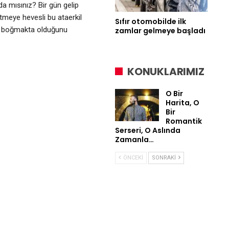
da mısınız? Bir gün gelip
meye hevesli bu ataerkil
Sıfır otomobilde ilk
tta boğmakta olduğunu
zamlar gelmeye başladı
KONUKLARIMIZ
O Bir
Harita, O
Bir
Romantik
Serseri, O Aslında
Zamanla…
ÖNCEKI
SONRAKI