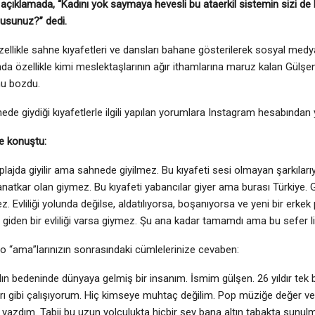
 açıklamada, “Kadını yok saymaya hevesli bu ataerkil sistemin sizi 
sunuz?” dedi.
özellikle sahne kıyafetleri ve dansları bahane gösterilerek sosyal med
da özellikle kimi meslektaşlarının ağır ithamlarına maruz kalan Gülşen
u bozdu.
ede giydiği kıyafetlerle ilgili yapılan yorumlara Instagram hesabından y
e konuştu:
 plajda giyilir ama sahnede giyilmez. Bu kıyafeti sesi olmayan şarkıl
natkar olan giymez. Bu kıyafeti yabancılar giyer ama burası Türkiye. 
. Evliliği yolunda değilse, aldatılıyorsa, boşanıyorsa ve yeni bir erke
 giden bir evliliği varsa giymez. Şu ana kadar tamamdı ama bu sefer lim
o “ama”larınızın sonrasındaki cümlelerinize cevaben:
dın bedeninde dünyaya gelmiş bir insanım. İsmim gülşen. 26 yıldır tek
rı gibi çalışıyorum. Hiç kimseye muhtaç değilim. Pop müziğe değer ve 
ı yazdım. Tabii bu uzun yolculukta hiçbir şey bana altın tabakta sunulm