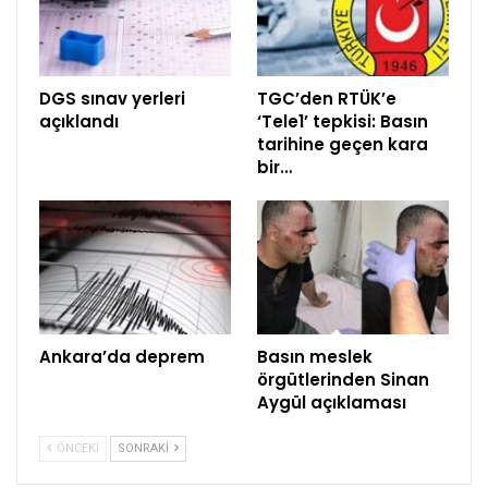
DGS sınav yerleri
TGC’den RTÜK’e
açıklandı
‘Tele1’ tepkisi: Basın
tarihine geçen kara
bir…
Ankara’da deprem
Basın meslek
örgütlerinden Sinan
Aygül açıklaması
ÖNCEKI
SONRAKI