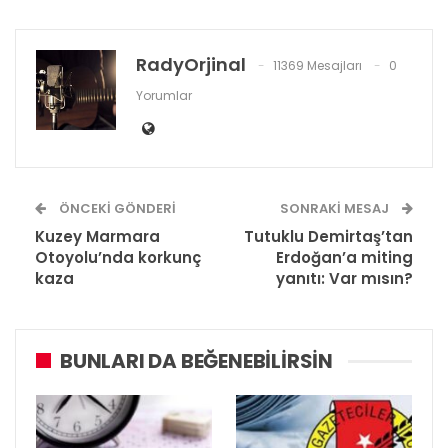
RadyOrjinal
11369 Mesajları
0
Yorumlar
ÖNCEKI GÖNDERI
SONRAKI MESAJ
Kuzey Marmara
Tutuklu Demirtaş’tan
Otoyolu’nda korkunç
Erdoğan’a miting
kaza
yanıtı: Var mısın?
BUNLARI DA BEĞENEBILIRSIN