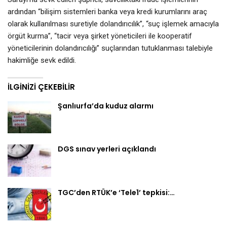
ardından “bilişim sistemleri banka veya kredi kurumlarını araç
olarak kullanılması suretiyle dolandırıcılık”, “suç işlemek amacıyla
örgüt kurma”, “tacir veya şirket yöneticileri ile kooperatif
yöneticilerinin dolandırıcılığı” suçlarından tutuklanması talebiyle
hakimliğe sevk edildi.
İLGINIZI ÇEKEBILIR
Şanlıurfa’da kuduz alarmı
DGS sınav yerleri açıklandı
TGC’den RTÜK’e ‘Tele1’ tepkisi:…