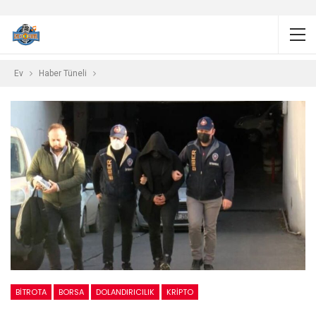
Ev
Haber Tüneli
BITROTA
BORSA
DOLANDIRICILIK
KRIPTO