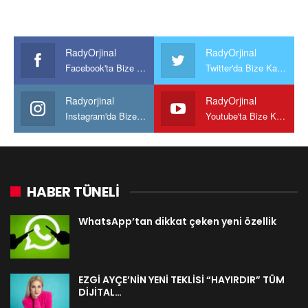
RadyOrjinal
RadyOrjinal
Facebook'ta Bize Katılın
Twitter'da Bize Katılın
Radyorjinal
RadyOrjinal
Instagram'da Bize katılın
Youtube'ta Bize Katılın
HABER TÜNELİ
WhatsApp’tan dikkat çeken yeni özellik
EZGİ AYÇE’NİN YENİ TEKLİSİ “HAYIRDIR” TÜM
DİJİTAL…