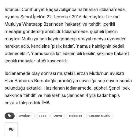
İstanbul Cumhuriyet Başsavcılığınca hazırlanan iddianamede,
oyuncu Şenol İpek’in 22 Temmuz 2016’da müşteki Lerzan
Mutlu’ya Whatsapp üzerinden ‘hakaret’ ve ‘tehdit’ içerikli
mesajlar gönderdiği anlatıldı. İddianamede, şüpheli İpek’in
müşteki Mutlu’ya ses kaydı gönderip sosyal medya üzerinden
hareket edip, kendisine ‘pislik kadın’, ‘namus hainliğinin bedeli
ödenecektir’, ‘namusuma laf edenin dili kesilir’ şeklinde hakaret
içerikli mesajlar attığı kaydedildi.
İddianamede olay sonrası müşteki Lerzan Mutlu’nun avukatı
Hızır Barbaros Bursalıoğlu aracılığıyla savcılığa suç duyurusunda
bulunduğu aktarıldı. Hazırlanan iddianamede, şüpheli Şenol İpek
hakkında ‘tehdit’ ve ‘hakaret’ suçlarından 4 yıla kadar hapis
cezası talep edildi.
İHA
Avukatı
ceza
Dava
Hakaret
Lerzan Mutlu