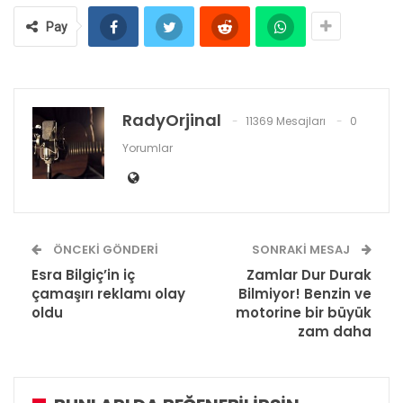
Pay
RadyOrjinal
11369 Mesajları
0
Yorumlar
ÖNCEKI GÖNDERI
SONRAKI MESAJ
Esra Bilgiç’in iç
Zamlar Dur Durak
çamaşırı reklamı olay
Bilmiyor! Benzin ve
oldu
motorine bir büyük
zam daha