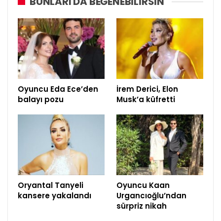
BUNLARI DA BEĞENEBILIRSIN
Oyuncu Eda Ece’den
İrem Derici, Elon
balayı pozu
Musk’a küfretti
Oryantal Tanyeli
Oyuncu Kaan
kansere yakalandı
Urgancıoğlu’ndan
sürpriz nikah