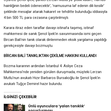
hainliğinin bedeli ödenecektir’, ‘namusuma laf edenin dili kesilir’
şeklinde mesajlar atarak hakaret ve tehditte bulunduğu iddiasıyla
4 bin 500 TL para cezasına çarptırılmıştı.
Karara itiraz eden taraflar davayı istinafa taşımış, istinaf
mahkemesi de sanık Şenol İpek’in savunmasında ismi geçen
Bircan Bali’nin tanık olarak dinlenmeden eksik yargılama yapıldığı
gerekçesiyle davayı bozmuştu.
BİRCAN BALİ TANIKLIKTAN ÇEKİLME HAKKINI KULLANDI
Bozma kararının ardından İstanbul 4. Asliye Ceza
Mahkemesi’nde yeniden görülen duruşmada, müşteki Lerzan
Mutlu’nun avukatı Hızır Barbaros Bursalıoğlu ile Şenol İpek’in
avukatı Tuğçe Demirel hazır bulundu.
İLGINIZI ÇEKEBILIR
Ünlü oyunculara ‘yalan tanıklık’
soruşturması