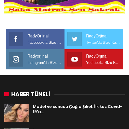
RadyOrjinal
RadyOrjinal
Facebook'ta Bize Katılın
Twitter'da Bize Katılın
Radyorjinal
RadyOrjinal
Instagram'da Bize katılın
Youtube'ta Bize Katılın
HABER TÜNELİ
Model ve sunucu Çağla Şıkel: İlk kez Covid-
19’a…