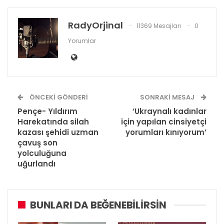
RadyOrjinal
11369 Mesajları
0
Yorumlar
ÖNCEKI GÖNDERI
SONRAKI MESAJ
Pençe- Yıldırım
‘Ukraynalı kadınlar
Harekatında silah
için yapılan cinsiyetçi
kazası şehidi uzman
yorumları kınıyorum’
çavuş son
yolculuğuna
uğurlandı
BUNLARI DA BEĞENEBILIRSIN