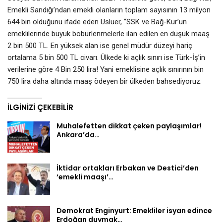
Emekli Sandığı’ndan emekli olanların toplam sayısının 13 milyon
644 bin olduğunu ifade eden Usluer, “SSK ve Bağ-Kur’un
emeklilerinde büyük böbürlenmelerle ilan edilen en düşük maaş
2 bin 500 TL. En yüksek alan ise genel müdür düzeyi hariç
ortalama 5 bin 500 TL civarı. Ülkede ki açlık sınırı ise Türk-İş’in
verilerine göre 4 Bin 250 lira! Yani emeklisine açlık sınırının bin
750 lira daha altında maaş ödeyen bir ülkeden bahsediyoruz.
İLGINIZI ÇEKEBILIR
Muhalefetten dikkat çeken paylaşımlar!
Ankara’da…
İktidar ortakları Erbakan ve Destici’den
‘emekli maaşı’…
Demokrat Enginyurt: Emekliler isyan edince
Erdoğan duymak…