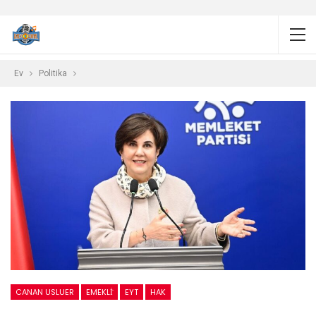
Ev
Politika
CANAN USLUER
EMEKLİ
EYT
HAK