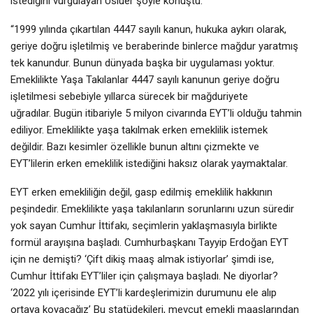
istediğini vurgulayan Usluer şöyle konuştu:
“1999 yılında çıkartılan 4447 sayılı kanun, hukuka aykırı olarak,
geriye doğru işletilmiş ve beraberinde binlerce mağdur yaratmış
tek kanundur. Bunun dünyada başka bir uygulaması yoktur.
Emeklilikte Yaşa Takılanlar 4447 sayılı kanunun geriye doğru
işletilmesi sebebiyle yıllarca sürecek bir mağduriyete
uğradılar. Bugün itibariyle 5 milyon civarında EYT’li olduğu tahmin
ediliyor. Emeklilikte yaşa takılmak erken emeklilik istemek
değildir. Bazı kesimler özellikle bunun altını çizmekte ve
EYT’lilerin erken emeklilik istediğini haksız olarak yaymaktalar.
EYT erken emekliliğin değil, gasp edilmiş emeklilik hakkının
peşindedir. Emeklilikte yaşa takılanların sorunlarını uzun süredir
yok sayan Cumhur İttifakı, seçimlerin yaklaşmasıyla birlikte
formül arayışına başladı. Cumhurbaşkanı Tayyip Erdoğan EYT
için ne demişti? ‘Çift dikiş maaş almak istiyorlar’ şimdi ise,
Cumhur İttifakı EYT’liler için çalışmaya başladı. Ne diyorlar?
‘2022 yılı içerisinde EYT’li kardeşlerimizin durumunu ele alıp
ortaya koyacağız’ Bu statüdekileri, mevcut emekli maaşlarından