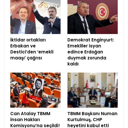
İktidar ortakları
Demokrat Enginyurt:
Erbakan ve
Emekliler isyan
Destici’den ‘emekli
edince Erdoğan
maaşı’ çağrısı
duymak zorunda
kaldı
Can Atalay TBMM
TBMM Başkanı Numan
İnsan Hakları
Kurtulmuş, CHP
Komisyonu’na seçildi!
heyetini kabul etti