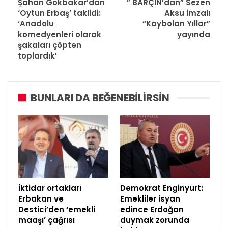
Şahan Gökbakar’dan
” BARÇIN’dan” Sezen
‘Oytun Erbaş’ taklidi:
Aksu imzalı
‘Anadolu
“Kaybolan Yıllar”
komedyenleri olarak
yayında
şakaları çöpten
toplardık’
BUNLARI DA BEĞENEBILIRSIN
İktidar ortakları
Demokrat Enginyurt:
Erbakan ve
Emekliler isyan
Destici’den ‘emekli
edince Erdoğan
maaşı’ çağrısı
duymak zorunda