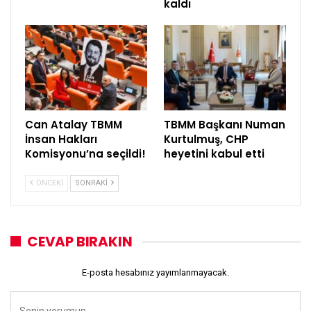
kaldı
Can Atalay TBMM
TBMM Başkanı Numan
İnsan Hakları
Kurtulmuş, CHP
Komisyonu’na seçildi!
heyetini kabul etti
ÖNCEKI
SONRAKI
CEVAP BIRAKIN
E-posta hesabınız yayımlanmayacak.