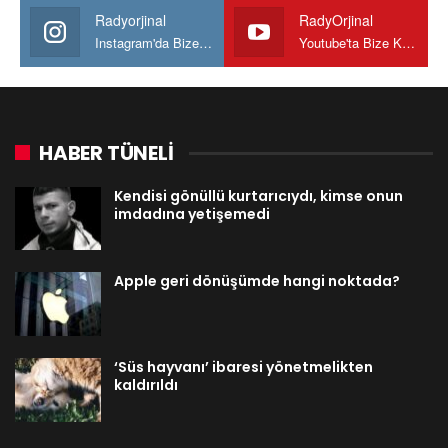
Radyorjinal
RadyOrjinal
Instagram'da Bize katılın
Youtube'ta Bize Katılın
HABER TÜNELİ
Kendisi gönüllü kurtarıcıydı, kimse onun
imdadına yetişemedi
Apple geri dönüşümde hangi noktada?
‘Süs hayvanı’ ibaresi yönetmelikten
kaldırıldı