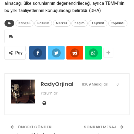
alınacağı, ülke sorunlarının değerlendirileceği, ayrıca TBMM’nin
bu yılki faaliyetlerinin konuşulacağı belirtildi. (DHA)
Bahçeli̇
Hazırlık
Merkez
Seçim
Teşkilat
toplantı
Pay
RadyOrjinal
11369 Mesajları
0
Yorumlar
ÖNCEKI GÖNDERI
SONRAKI MESAJ