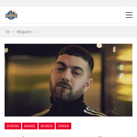
Ev
Magazin
DOĞAN
MADDE
MURDA
ÖNDER