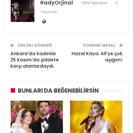
RadyOrjinal
11369 Mesajları
0
Yorumlar
ÖNCEKI GÖNDERI
SONRAKI MESAJ
Ankara’da kadınlar
Hazal Kaya: Ali’ye çok
25 Kasım’da şiddete
aşığım!
karşı alanlardaydı
BUNLARI DA BEĞENEBILIRSIN