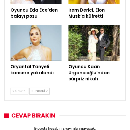
Oyuncu Eda Ece’den
İrem Derici, Elon
balayı pozu
Musk’a küfretti
Oryantal Tanyeli
Oyuncu Kaan
kansere yakalandı
Urgancıoğlu’ndan
sürpriz nikah
ÖNCEKI
SONRAKI
CEVAP BIRAKIN
E-posta hesabınız yayımlanmayacak.