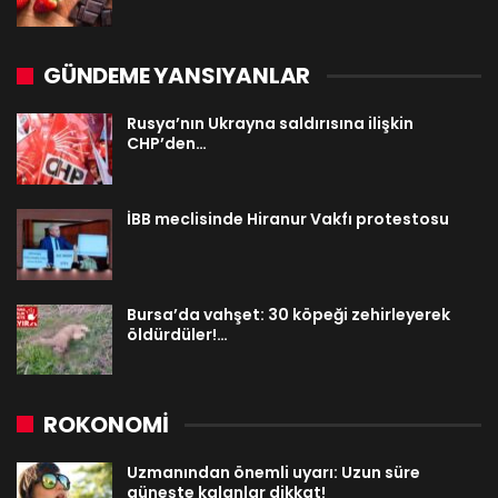
GÜNDEME YANSIYANLAR
Rusya’nın Ukrayna saldırısına ilişkin
CHP’den…
İBB meclisinde Hiranur Vakfı protestosu
Bursa’da vahşet: 30 köpeği zehirleyerek
öldürdüler!…
ROKONOMİ
Uzmanından önemli uyarı: Uzun süre
güneşte kalanlar dikkat!