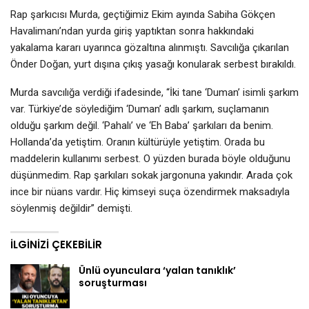
Rap şarkıcısı Murda, geçtiğimiz Ekim ayında Sabiha Gökçen
Havalimanı’ndan yurda giriş yaptıktan sonra hakkındaki
yakalama kararı uyarınca gözaltına alınmıştı. Savcılığa çıkarılan
Önder Doğan, yurt dışına çıkış yasağı konularak serbest bırakıldı.
Murda savcılığa verdiği ifadesinde, “İki tane ‘Duman’ isimli şarkım
var. Türkiye’de söylediğim ‘Duman’ adlı şarkım, suçlamanın
olduğu şarkım değil. ‘Pahalı’ ve ‘Eh Baba’ şarkıları da benim.
Hollanda’da yetiştim. Oranın kültürüyle yetiştim. Orada bu
maddelerin kullanımı serbest. O yüzden burada böyle olduğunu
düşünmedim. Rap şarkıları sokak jargonuna yakındır. Arada çok
ince bir nüans vardır. Hiç kimseyi suça özendirmek maksadıyla
söylenmiş değildir” demişti.
İLGINIZI ÇEKEBILIR
Ünlü oyunculara ‘yalan tanıklık’
soruşturması