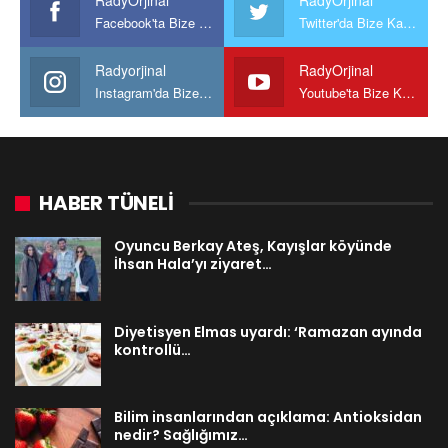
RadyOrjinal
RadyOrjinal
Facebook'ta Bize Katılın
Twitter'da Bize Katılın
Radyorjinal
RadyOrjinal
Instagram'da Bize katılın
Youtube'ta Bize Katılın
HABER TÜNELİ
Oyuncu Berkay Ateş, Kayışlar köyünde
İhsan Hala’yı ziyaret…
Diyetisyen Elmas uyardı: ‘Ramazan ayında
kontrollü…
Bilim insanlarından açıklama: Antioksidan
nedir? Sağlığımız…