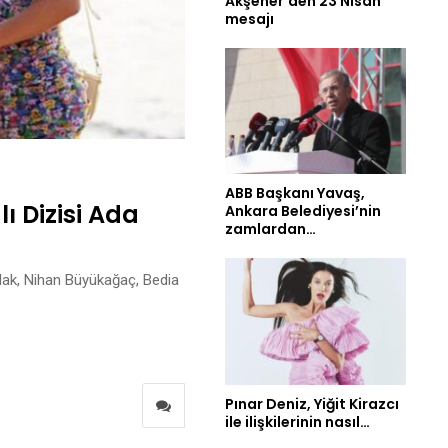
Akşener’den 23 Nisan
mesajı
ABB Başkanı Yavaş,
ı Dizisi Ada
Ankara Belediyesi’nin
zamlardan…
olak, Nihan Büyükağaç, Bedia
Pınar Deniz, Yiğit Kirazcı
ile ilişkilerinin nasıl…