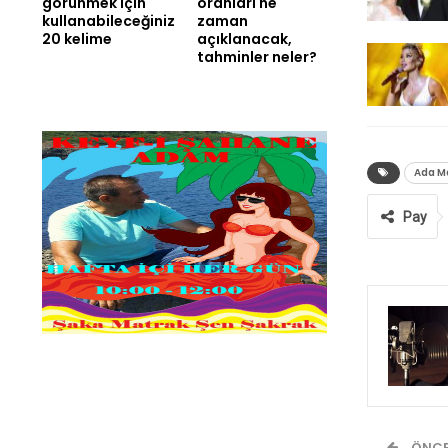
görünmek için
oranları ne
kullanabileceğiniz
zaman
20 kelime
açıklanacak,
tahminler neler?
Ada M
Pay
ÖNCE