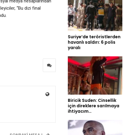
Sosyal medya hesaplarından
iciler, “Bu dizi final
du.
Suriye’de teröristlerden
havanlı saldırı: 6 polis
yaralı
Biricik Suden: Cinsellik
için direklere sarılmaya
ihtiyacım…
SONRAKI MESAJ