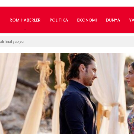
ROM HABERLER
POLITIKA
EKONOMI
DÜNYA
Y
lı final yapıyor