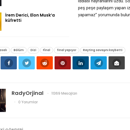
iddiası hayranlarını üzdü. 
peş peşe paylaşım yapan izley
İrem Derici, Elon Musk’a
yapamaz” yorumunda bulun
küfretti
asalı
Bölüm
Dizi
Fi̇nal
final yapıyor
Reyting savaşını kaybetti
RadyOrjinal
11369 Mesajları
0 Yorumlar
KI GÖNDERI