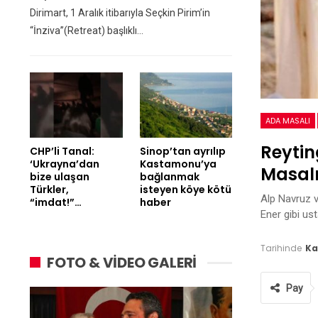
Dirimart, 1 Aralık itibarıyla Seçkin Pirim’in
“İnziva”(Retreat) başlıklı…
ADA MASALI
Reytin
CHP’li Tanal:
Sinop’tan ayrılıp
‘Ukrayna’dan
Kastamonu’ya
Masalı
bize ulaşan
bağlanmak
Türkler,
isteyen köye kötü
Alp Navruz v
“imdat!”…
haber
Ener gibi ust
Tarihinde
Ka
FOTO & VİDEO GALERİ
Pay