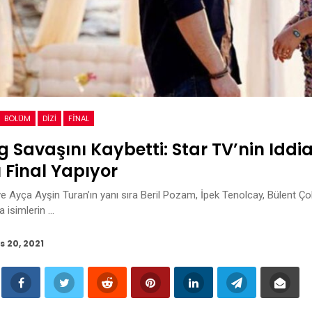
BÖLÜM
DIZI
FİNAL
g Savaşını Kaybetti: Star TV’nin Iddial
 Final Yapıyor
e Ayça Ayşin Turan’ın yanı sıra Beril Pozam, İpek Tenolcay, Bülent Ç
a isimlerin …
s 20, 2021