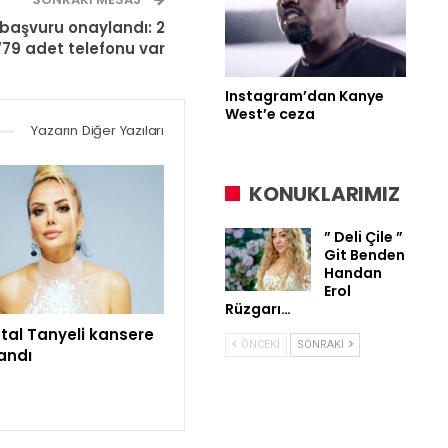
 başvuru onaylandı: 2
779 adet telefonu var
Instagram’dan Kanye
West’e ceza
Yazarın Diğer Yazıları
KONUKLARIMIZ
” Deli Çile ”
Git Benden
Handan
Erol
Rüzgarı…
tal Tanyeli kansere
ÖNCEKI
SONRAKI
andı