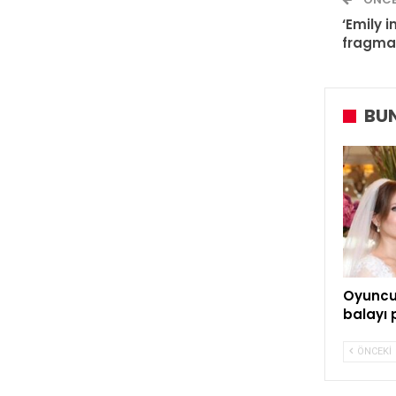
‘Emily i
fragma
BUN
Oyuncu
balayı 
ÖNCEKI