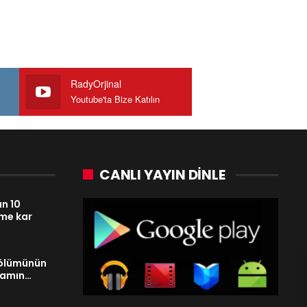
RadyOrjinal
Youtube'ta Bize Katılın
CANLI YAYIN DINLE
n 10
ime kar
 ölümünün
abamın…