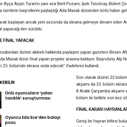
e Ayça Ayşin Turan’ın yanı sıra Beril Pozam, İpek Tenolcay, Bülent Ç
a isimlerin başrollerini paylaştığı Ada Masalı dizisinden kötü haber gel
olarak başlayan ancak yeni sezonda da ekrana gelmeye devam eden A
l yapacağı ileri sürüldü.
E FİNAL YAPACAK
sabından dizinin akıbeti hakkında paylaşım yapan gazeteci Birsen Alt
Ada Masalı dizisi final yapan projeler arasına katılıyor. Başrolünü Alp 
izi 25. bölümde ekrana veda edecek” ifadelerini kullandı.
Son olarak dizinin 22 bölü
EKEBILIR
akşamı da 23. bölüm ekrana
8 Aralık Çarşamba akşamı e
Ünlü oyunculara ‘yalan
tanıklık’ soruşturması
bölüm ile birlikte son kez iz
FİNAL KARARI HAYRANLARI
Oyuncu Eda Ece’den balayı
Geniş bir hayran kitlesi bul
pozu