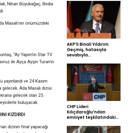
olak, Nihan Büyükağaç, Bedia
di.
da Masalı’nın önümüzdeki
AKP’li Binali Yıldırım:
Geçmiş, hatasıyla
sevabıyla…
untaş, “Ay Yapım’ın Star TV
Navruz ile Ayça Ayşin Turan’ın
mü yayınlandı ve 24 Kasım
 gelecek. Ada Masalı dizisi
krana gelecek olan 25.
leyicilerle buluşacak.
CHP Lideri
Kılıçdaroğlu’ndan
NI KIZDIRDI
emniyet teşkilatındaki…
unan dizinin final yapacağı