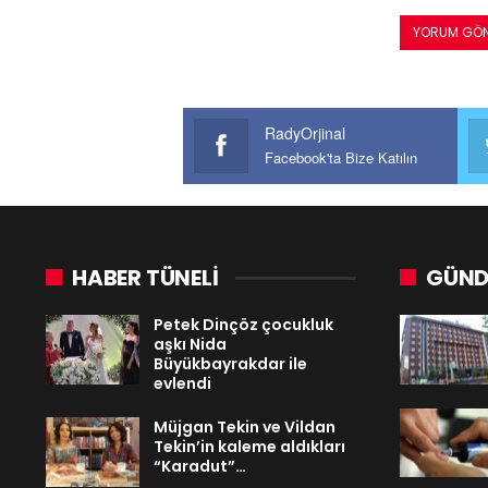
RadyOrjinal
Facebook'ta Bize Katılın
HABER TÜNELİ
GÜND
Petek Dinçöz çocukluk
aşkı Nida
Büyükbayrakdar ile
evlendi
Müjgan Tekin ve Vildan
Tekin’in kaleme aldıkları
“Karadut”…