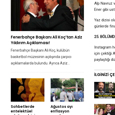
Alp Navruz v
Ener gibi ust
Yaz dizisi 
günlerde fina
Fenerbahçe Başkanı Ali Koç’tan Aziz
25. BÖLÜMD
Yıldırım Açıklaması!
Instagram he
Fenerbahçe Başkanı Ali Koç, kulübün
için çektiği 
basketbol müzesinin açılışında çarpıcı
paylaştığı d
açıklamalarda bulundu. Ayrıca Aziz…
İLGINIZI Ç
Sohbetlerde
Ağustos ayı
entelektüel
enflasyon