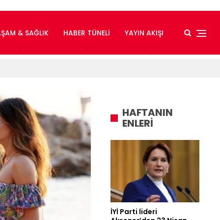
AŞAM & SAĞLIK
HABER TÜNELI
YAYIN AKIŞI
HAFTANIN
ENLERİ
İYİ Parti lideri