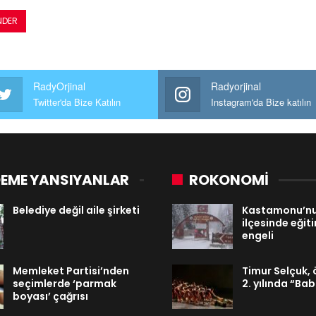
RadyOrjinal
Radyorjinal
Twitter'da Bize Katılın
Instagram'da Bize katılın
EME YANSIYANLAR
ROKONOMİ
Belediye değil aile şirketi
Kastamonu’nu
ilçesinde eğit
engeli
Memleket Partisi’nden
Timur Selçuk,
seçimlerde ‘parmak
2. yılında “B
boyası’ çağrısı