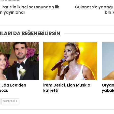
n Paris’in ikinci sezonundan ilk
Guinness’e yaptığı
n yayınlandı
bin 
LARI DA BEĞENEBILIRSIN
 Eda Ece’den
İrem Derici, Elon Musk’a
Oryan
pozu
küfretti
yakal
SONRAKI