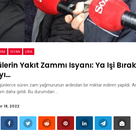
RIM
ISYAN
LİRA
lerin Yakıt Zammı Isyanı: Ya Işi Bıra
yı…
günlerce süren zam yağmurunun ardından bir miktar indirim yapıldı. 
zam daha geldi. Bu durumdan …
r 18, 2022