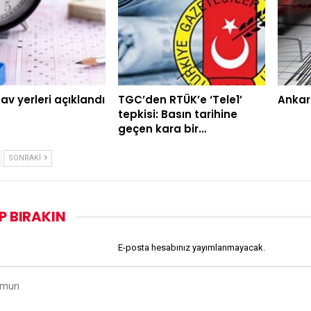
av yerleri açıklandı
TGC’den RTÜK’e ‘Tele1’
Ankar
tepkisi: Basın tarihine
geçen kara bir…
SONRAKI
P BIRAKIN
E-posta hesabınız yayımlanmayacak.