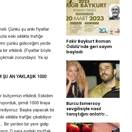
li. Çünkü şu anki fiyatlar
ızla eski sıklıkla trafiğe
Fakir Baykurt Roman
ayım çünkü gideceğim yerde
Ödülü’nde geri sayım
r etkiledi. (Fiyatlar böyle
başladı
çıkmak zorundayız. Ya işi
M ŞU AN YAKLAŞIK 1000
r bütçemizi etkiledi. Eskiden
uyorduk, şimdi 1000 liraya
Burcu Esmersoy
sevgilisiyle nasıl
rediyoruz. Başka yapacak bir
tanıştığını anlattı:…
i sıklıkla trafğie çıkabiliyor
 Bir yerden bir yere gidip
kıyor. O para evdeki mutfak