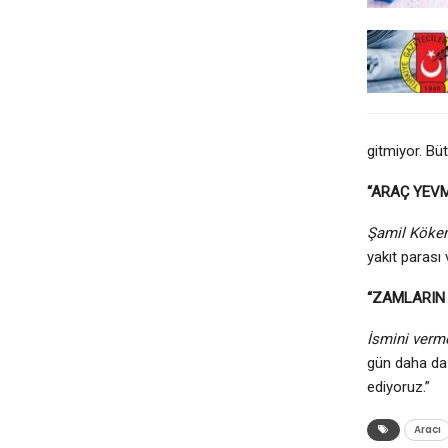
gitmiyor. Büt
“ARAÇ YEVM
Şamil Köken
yakıt parası 
“ZAMLARIN 
İsmini verm
gün daha da 
ediyoruz.”
Aracı