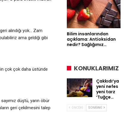
 geri alındığı yok… Zam
Bilim insanlarından
ulabiliriz ama geldiği gibi
açıklama: Antioksidan
nedir? Sağlığımız…
KONUKLARIMIZ
nin çok çok daha üstünde
Çakkıdı’ya
yeni nefes
yeni tarz
‘Tuğçe…
ç sayımız düştü, yarın öbür
arın geri çekilmesini talep
ÖNCEKI
SONRAKI