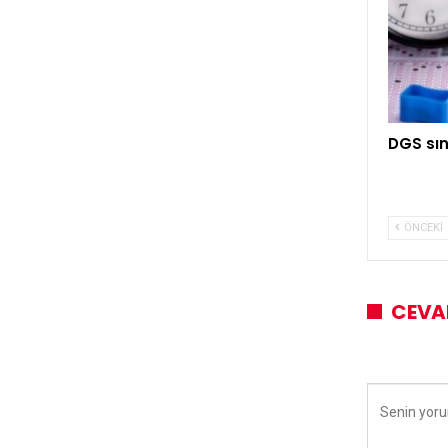
DGS sın
ÖNCEKI
CEVA