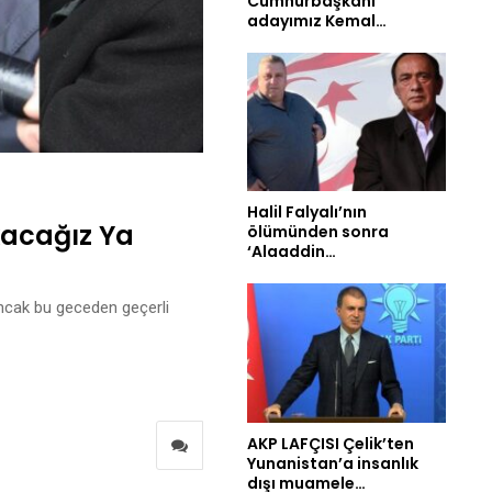
Cumhurbaşkanı
adayımız Kemal…
Halil Falyalı’nın
kacağız Ya
ölümünden sonra
‘Alaaddin…
Ancak bu geceden geçerli
AKP LAFÇISI Çelik’ten
Yunanistan’a insanlık
dışı muamele…