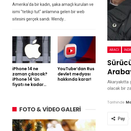
Amerika'da bir kadın, şaka amaçlı kurulan ve
ismi "tetikçi tut" anlamına gelen bir web
sitesini gerçek sandı. Wendy…
ARACI
İNDI
Sürücü
iPhone 14 ne
YouTube’dan Rus
Araba
zaman çıkacak?
devlet medyası
iPhone 14 ‘ün
hakkında karar!
Akaryakıtta 
fiyatı ne kadar…
olacak bir 
Tarihinde
Ma
FOTO & VİDEO GALERİ
Pay