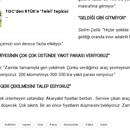
masrafına gitmiyor.”
TGC’den RTÜK’e ‘Tele1’ tepkisi:
…
“GELDİĞİ GİBİ GİTMİYOR”
Selim Çelik:
“Hiçbir şekilde
geldiği oranda inse adaletli b
çemizi son derece fazla etkiliyor.”
İYESİNİN ÇOK ÇOK ÜSTÜNDE YAKIT PARASI VERİYORUZ”
:
“Zamlar tamamıyla geri çekilmeli. Çünkü verdiğimiz araç yevmiyesi
veriyoruz. 200 kilometreye 300-350 lira yakıt parası veriyoruz.”
GERİ ÇEKİLMESİNİ TALEP EDİYORUZ”
ek istemeyen vatandaş:
Akaryakıt fiyatları berbat… Servise çıkan ara
düşecek. Çok sıkıntı. Bir an önce fiyatların düşmesini bekliyoruz. Zaml
İndirim
isyan
Li̇ra
Para
Sürücüler
Yakıt
Zam