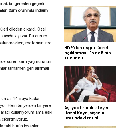
Ancak bu geceden geçerli
gelen zam oranında indirim
ri çileden çıkardı. Özel
k sayıda kişi var. Bu durum
 bulunmazken, motorinin litre
HDP’den asgari ücret
açıklaması: En az 6 bin
TL olmalı
nlerce süren zam yağmurunun
zamlar tamamen geri alınmalı
in en az 14 liraya kadar
uyor. Hem bir yerden bir yere
Aşı yaptırmak isteyen
et aracı kullanıyorum ama eski
Hazal Kaya, şişenin
üzerindeki tarihi…
ba çıkartmıyoruz.
a tabi bütün insanları