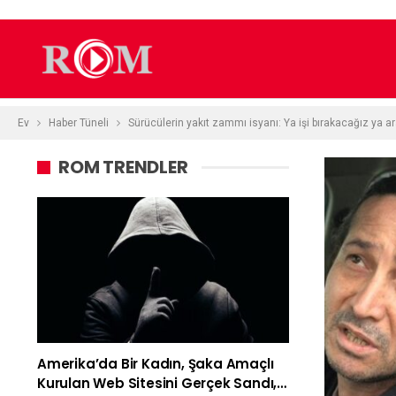
Ev
Haber Tüneli
Sürücülerin yakıt zammı isyanı: Ya işi bırakacağız ya a
ROM TRENDLER
Amerika’da Bir Kadın, Şaka Amaçlı
Kurulan Web Sitesini Gerçek Sandı,…