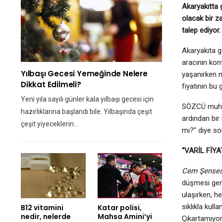
Akaryakıtta 
olacak bir z
talep ediyor.
Akaryakıta 
aracının kont
Yılbaşı Gecesi Yemeğinde Nelere
yaşanırken mo
Dikkat Edilmeli?
fiyatının bu
Yeni yıla sayılı günler kala yılbaşı gecesi için
SÖZCÜ muhab
hazırlıklarına başlandı bile. Yılbaşında çeşit
ardından bir 
çeşit yiyeceklerin…
mı?” diye sor
“VARİL FİY
Cem Şenses
düşmesi gere
ulaşırken, h
sıklıkla kull
B12 vitamini
Katar polisi,
nedir, nelerde
Mahsa Amini’yi
Çıkartamıyor