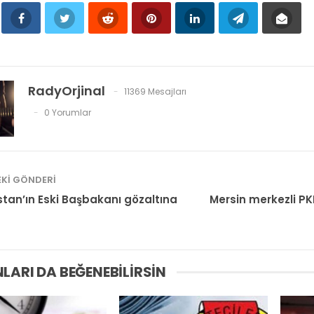
RadyOrjinal
11369 Mesajları
0 Yorumlar
KI GÖNDERI
stan’ın Eski Başbakanı gözaltına
Mersin merkezli P
LARI DA BEĞENEBILIRSIN