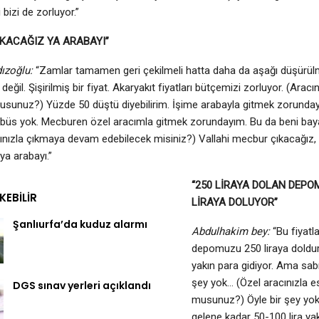
i bizi de zorluyor.”
RAKACAĞIZ YA ARABAYI”
ızoğlu:
“Zamlar tamamen geri çekilmeli hatta daha da aşağı düşürülme
 değil. Şişirilmiş bir fiyat. Akaryakıt fiyatları bütçemizi zorluyor. (Aracın
musunuz?) Yüzde 50 düştü diyebilirim. İşime arabayla gitmek zorund
büs yok. Mecburen özel aracımla gitmek zorundayım. Bu da beni baya bi
ınızla çıkmaya devam edebilecek misiniz?) Vallahi mecbur çıkacağız, 
ya arabayı.”
“250 LİRAYA DOLAN DEPO
EKEBILIR
LİRAYA DOLUYOR”
Şanlıurfa’da kuduz alarmı
Abdulhakim bey:
“Bu fiyatla
depomuzu 250 liraya doldur
yakın para gidiyor. Ama sab
şey yok… (Özel aracınızla esk
DGS sınav yerleri açıklandı
musunuz?) Öyle bir şey yok…
gelene kadar 50-100 lira ya