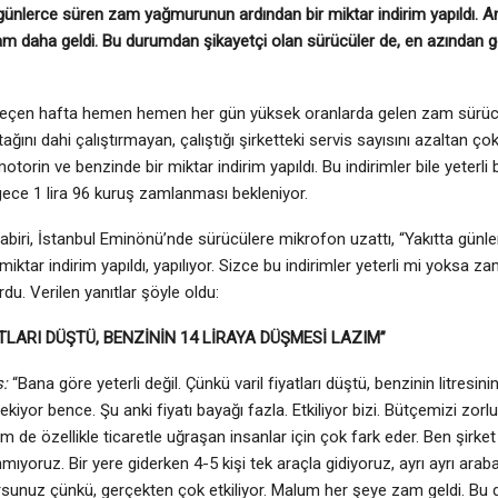
günlerce süren zam yağmurunun ardından bir miktar indirim yapıldı. 
am daha geldi. Bu durumdan şikayetçi olan sürücüler de, en azından 
geçen hafta hemen hemen her gün yüksek oranlarda gelen zam sürücüle
ağını dahi çalıştırmayan, çalıştığı şirketteki servis sayısını azaltan ço
torin ve benzinde bir miktar indirim yapıldı. Bu indirimler bile yeterli
 gece 1 lira 96 kuruş zamlanması bekleniyor.
iri, İstanbul Eminönü’nde sürücülere mikrofon uzattı, “Yakıtta gü
miktar indirim yapıldı, yapılıyor. Sizce bu indirimler yeterli mi yoksa 
du. Verilen yanıtlar şöyle oldu:
ATLARI DÜŞTÜ, BENZİNİN 14 LİRAYA DÜŞMESİ LAZIM”
:
“Bana göre yeterli değil. Çünkü varil fiyatları düştü, benzinin litresin
kiyor bence. Şu anki fiyatı bayağı fazla. Etkiliyor bizi. Bütçemizi zorl
em de özellikle ticaretle uğraşan insanlar için çok fark eder. Ben şirk
anmıyoruz. Bir yere giderken 4-5 kişi tek araçla gidiyoruz, ayrı ayrı ara
sunuz çünkü, gerçekten çok etkiliyor. Malum her şeye zam geldi. Bu d