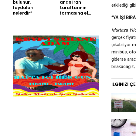
bulunur,
anan İran
etkilediği gib
faydaları
taraftarının
nelerdir?
formasına el…
“YA İŞİ BI
Murtaza Yıld
gerçek fiyatı
çıkabiliyor 
minibüs, oto
giderse arac
bırakacağız, 
İLGINIZI Ç