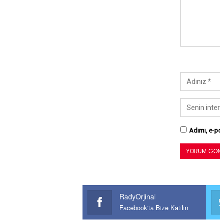
Adımı, e-po
RadyOrjinal
Facebook'ta Bize Katılın