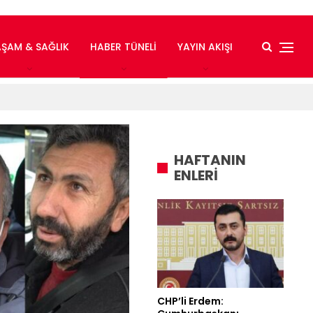
AŞAM & SAĞLIK
HABER TÜNELI
YAYIN AKIŞI
HAFTANIN
ENLERİ
CHP’li Erdem: