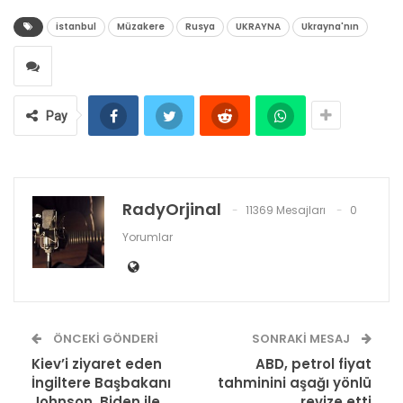
istanbul
Müzakere
Rusya
UKRAYNA
Ukrayna'nın
Pay
RadyOrjinal
11369 Mesajları
0
Yorumlar
ÖNCEKI GÖNDERI
SONRAKI MESAJ
Kiev’i ziyaret eden
ABD, petrol fiyat
İngiltere Başbakanı
tahminini aşağı yönlü
Johnson, Biden ile
revize etti