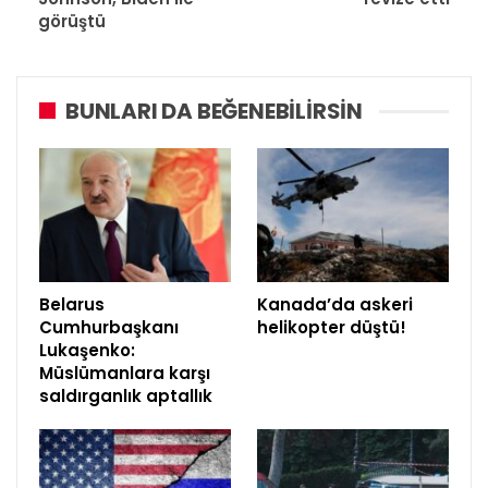
görüştü
BUNLARI DA BEĞENEBILIRSIN
Belarus
Kanada’da askeri
Cumhurbaşkanı
helikopter düştü!
Lukaşenko:
Müslümanlara karşı
saldırganlık aptallık