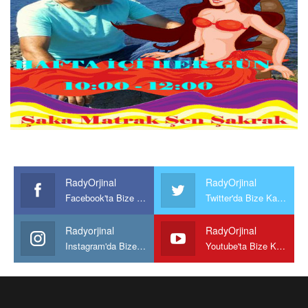
RadyOrjinal
RadyOrjinal
Facebook'ta Bize Katılın
Twitter'da Bize Katılın
Radyorjinal
RadyOrjinal
Instagram'da Bize katılın
Youtube'ta Bize Katılın