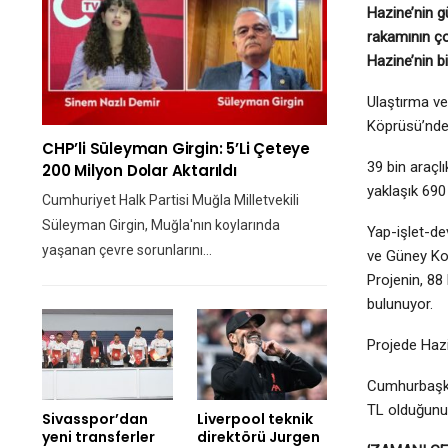
Hazine’nin g
rakamının ço
Hazine’nin b
Ulaştırma ve
Köprüsü’nden
CHP’li Süleyman Girgin: 5’li Çeteye
39 bin araçl
200 Milyon Dolar Aktarıldı
yaklaşık 690
Cumhuriyet Halk Partisi Muğla Milletvekili
Süleyman Girgin, Muğla'nın koylarında
Yap-işlet-dev
yaşanan çevre sorunlarını…
ve Güney Kor
Projenin, 88
bulunuyor.
Projede Hazi
Cumhurbaşkan
TL olduğunu
Sivasspor’dan
Liverpool teknik
yeni transferler
direktörü Jurgen