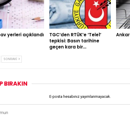
av yerleri açıklandı
TGC’den RTÜK’e ‘Tele1’
Ankar
tepkisi: Basın tarihine
geçen kara bir…
SONRAKI
P BIRAKIN
E-posta hesabınız yayımlanmayacak.