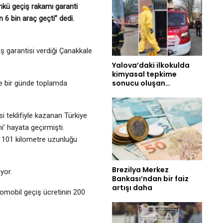
ünkü geçiş rakamı garanti
 6 bin araç geçti” dedi.
iş garantisi verdiği Çanakkale
Yalova’daki ilkokulda
kimyasal tepkime
sonucu oluşan…
ete bir günde toplamda
si teklifiyle kazanan Türkiye
’ hayata geçirmişti.
a 101 kilometre uzunluğu
Brezilya Merkez
yor.
Bankası’ndan bir faiz
artışı daha
omobil geçiş ücretinin 200