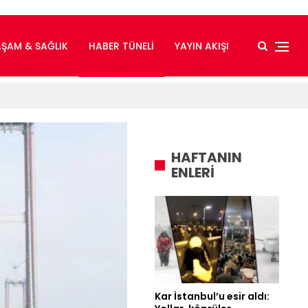
AŞAM & SAĞLIK
HABER TÜNELI
YAYIN AKIŞI
HAFTANIN
ENLERİ
Kar İstanbul’u esir aldı: