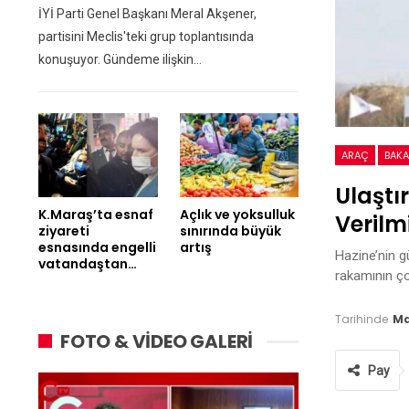
İYİ Parti Genel Başkanı Meral Akşener,
partisini Meclis'teki grup toplantısında
konuşuyor. Gündeme ilişkin…
ARAÇ
BAK
Ulaştı
K.Maraş’ta esnaf
Açlık ve yoksulluk
Verilm
ziyareti
sınırında büyük
esnasında engelli
artış
Hazine’nin g
vatandaştan…
rakamının ço
Tarihinde
Ma
FOTO & VİDEO GALERİ
Pay