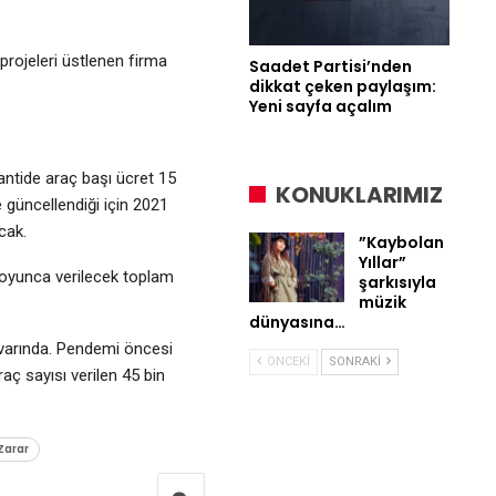
rojeleri üstlenen firma
Saadet Partisi’nden
dikkat çeken paylaşım:
Yeni sayfa açalım
antide araç başı ücret 15
KONUKLARIMIZ
güncellendiği için 2021
cak.
”Kaybolan
Yıllar”
 boyunca verilecek toplam
şarkısıyla
müzik
dünyasına…
civarında. Pendemi öncesi
ÖNCEKI
SONRAKI
aç sayısı verilen 45 bin
Zarar