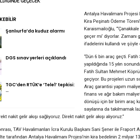
LDİĞİNDE GEÇECEK’
Antalya Havalimanı Projesi K
EKEBILIR
Kira Peşinatı Ödeme Tören
Karaismailoğlu, “‘Çanakkal
Şanlıurfa’da kuduz alarmı
geçer mi’ diyorlar. Zamanı 
ifadelerini kullandı ve şöyle
“Dün 6 bin araç geçti. Fat
DGS sınav yerleri açıklandı
yapıldığında 15 yılın sonund
Fatih Sultan Mehmet Köprü
geçiyor. Bu projeleri uzun 
TGC’den RTÜK’e ‘Tele1’ tepkisi:
Araç garantisi yapım maliyet
…
finans ve ağır bakım maliyet
dönüşü için bir birim araç ka
sayılarına da takılmamak la
t nakit gelir akışı sağlıyoruz. Direkt nakit gelir akışı alıyoruz.”
ası, TAV Havalimanları İcra Kurulu Başkanı Sani Şener ile Fraport A
te tarafından Antalya Havalimanı Projesi’nin kira bedelinin 2 milyar 13