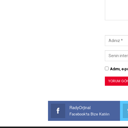
Adımı, e-po
RadyOrjinal
Facebook'ta Bize Katılın