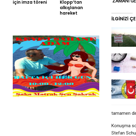
‘ZAMANI GE
için imza töreni
Klopp’tan
alkışlanan
hareket
İLGINIZI Ç
tamamen direk
Konuşma sonr
Stefan Schul