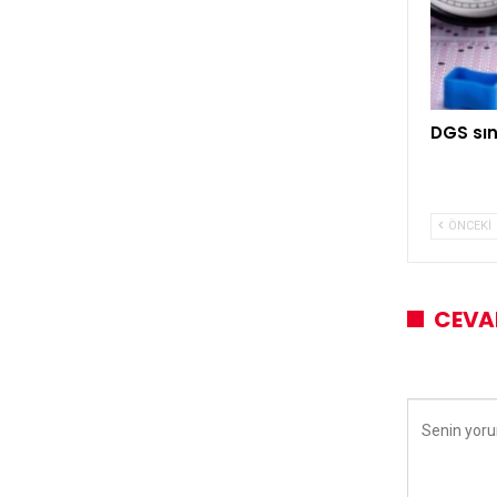
DGS sın
ÖNCEKI
CEVA