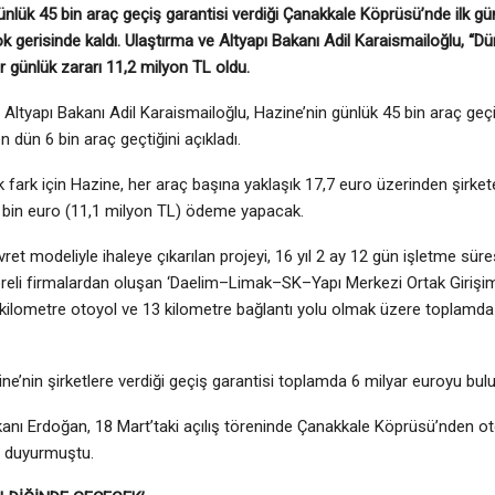
ünlük 45 bin araç geçiş garantisi verdiği Çanakkale Köprüsü’nde ilk g
k gerisinde kaldı. Ulaştırma ve Altyapı Bakanı Adil Karaismailoğlu, “Dün
ir günlük zararı 11,2 milyon TL oldu.
 Altyapı Bakanı Adil Karaismailoğlu, Hazine’nin günlük 45 bin araç geç
 dün 6 bin araç geçtiğini açıkladı.
ık fark için Hazine, her araç başına yaklaşık 17,7 euro üzerinden şirk
 bin euro (11,1 milyon TL) ödeme yapacak.
ret modeliyle ihaleye çıkarılan projeyi, 16 yıl 2 ay 12 gün işletme süre
eli firmalardan oluşan ‘Daelim–Limak–SK–Yapı Merkezi Ortak Girişimi
 kilometre otoyol ve 13 kilometre bağlantı yolu olmak üzere toplamd
ne’nin şirketlere verdiği geçiş garantisi toplamda 6 milyar euroyu bulu
ı Erdoğan, 18 Mart’taki açılış töreninde Çanakkale Köprüsü’nden ot
 duyurmuştu.