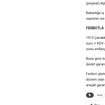
(peşinat) ili
Bakanlığa iş
sayısının ise 
FERİBOTLA 
1915 Çanakka
euro + KDV o
sonu enflasy
Buna göre kö
devlet garant
Feribot işle
dönem olan 2
araçlık garan
araç