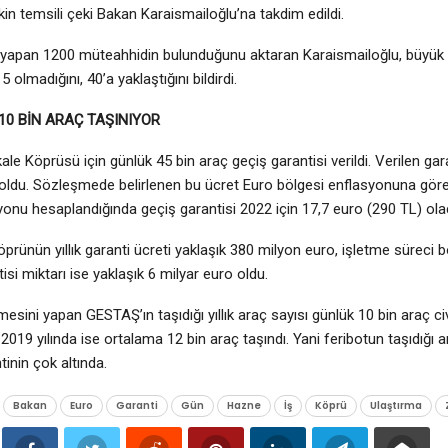
şkin temsili çeki Bakan Karaismailoğlu’na takdim edildi.
 yapan 1200 müteahhidin bulunduğunu aktaran Karaismailoğlu, büyük p
5 olmadığını, 40’a yaklaştığını bildirdi.
10 BİN ARAÇ TAŞINIYOR
le Köprüsü için günlük 45 bin araç geçiş garantisi verildi. Verilen gar
ldu. Sözleşmede belirlenen bu ücret Euro bölgesi enflasyonuna göre 
onu hesaplandığında geçiş garantisi 2022 için 17,7 euro (290 TL) ola
prünün yıllık garanti ücreti yaklaşık 380 milyon euro, işletme süreci
isi miktarı ise yaklaşık 6 milyar euro oldu.
tmesini yapan GESTAŞ’ın taşıdığı yıllık araç sayısı günlük 10 bin araç 
019 yılında ise ortalama 12 bin araç taşındı. Yani feribotun taşıdığı ar
tinin çok altında.
Bakan
Euro
Garanti
Gün
Hazne
İş
Köprü
Ulaştırma