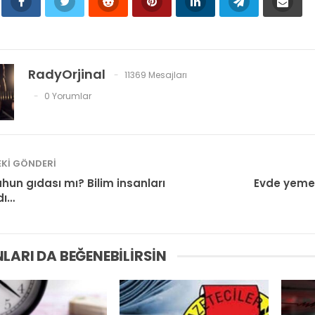
RadyOrjinal
11369 Mesajları
0 Yorumlar
KI GÖNDERI
uhun gıdası mı? Bilim insanları
Evde yemeni
dı…
LARI DA BEĞENEBILIRSIN