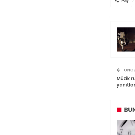
Pay
ÖNCE
Müzik r
yanıtla
BUN