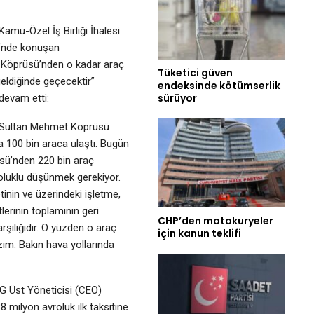
amu-Özel İş Birliği İhalesi
i’nde konuşan
e Köprüsü’nden o kadar araç
Tüketici güven
geldiğinde geçecektir”
endeksinde kötümserlik
sürüyor
 devam etti:
ih Sultan Mehmet Köprüsü
a 100 bin araca ulaştı. Bugün
sü’nden 220 bin araç
soluklu düşünmek gerekiyor.
inin ve üzerindeki işletme,
lerinin toplamının geri
CHP’den motokuryeler
rşılığıdır. O yüzden o araç
için kanun teklifi
zım. Bakın hava yollarında
G Üst Yöneticisi (CEO)
8 milyon avroluk ilk taksitine