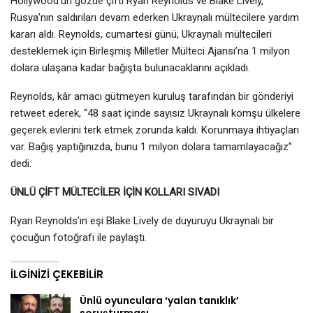
Hollywood’un gözde çifti Ryan Reynolds ve Blake Lively,
Rusya’nın saldırıları devam ederken Ukraynalı mültecilere yardım
kararı aldı. Reynolds, cumartesi günü, Ukraynalı mültecileri
desteklemek için Birleşmiş Milletler Mülteci Ajansı’na 1 milyon
dolara ulaşana kadar bağışta bulunacaklarını açıkladı.
Reynolds, kâr amacı gütmeyen kuruluş tarafından bir gönderiyi
retweet ederek, “48 saat içinde sayısız Ukraynalı komşu ülkelere
geçerek evlerini terk etmek zorunda kaldı. Korunmaya ihtiyaçları
var. Bağış yaptığınızda, bunu 1 milyon dolara tamamlayacağız”
dedi.
ÜNLÜ ÇİFT MÜLTECİLER İÇİN KOLLARI SIVADI
Ryan Reynolds’ın eşi Blake Lively de duyuruyu Ukraynalı bir
çocuğun fotoğrafı ile paylaştı.
İLGINIZI ÇEKEBILIR
Ünlü oyunculara ‘yalan tanıklık’
soruşturması