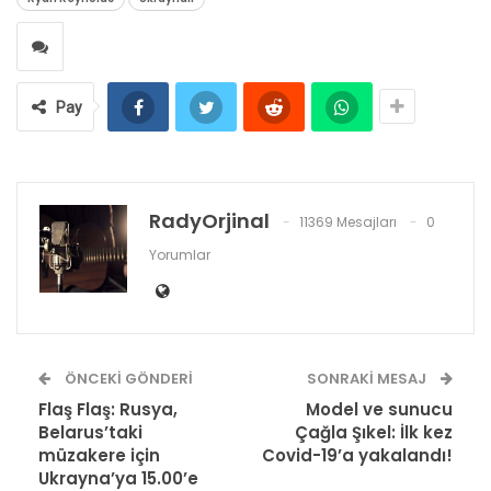
Pay
RadyOrjinal
11369 Mesajları
0
Yorumlar
ÖNCEKI GÖNDERI
SONRAKI MESAJ
Flaş Flaş: Rusya,
Model ve sunucu
Belarus’taki
Çağla Şıkel: İlk kez
müzakere için
Covid-19’a yakalandı!
Ukrayna’ya 15.00’e