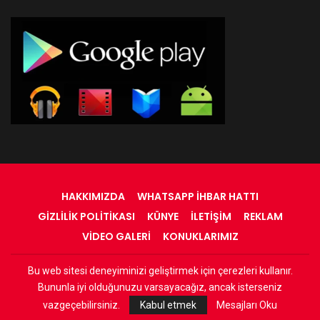
HAKKIMIZDA
WHATSAPP İHBAR HATTI
GIZLILIK POLITIKASI
KÜNYE
İLETIŞIM
REKLAM
VIDEO GALERI
KONUKLARIMIZ
Bu web sitesi deneyiminizi geliştirmek için çerezleri kullanır.
© 2022 - RadyOrinal - Tüm Hakları Saklıdır
Bununla iyi olduğunuzu varsayacağız, ancak isterseniz
Web Tasarım:
Adnan
vazgeçebilirsiniz.
Kabul etmek
Mesajları Oku