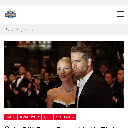
Ev
Magazin
BAĞIŞ
BLAKE LIVELY
ÇIFT
MÜLTECILER