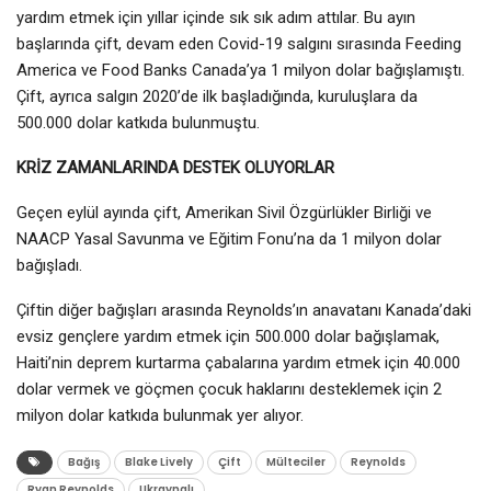
yardım etmek için yıllar içinde sık sık adım attılar. Bu ayın
başlarında çift, devam eden Covid-19 salgını sırasında Feeding
America ve Food Banks Canada’ya 1 milyon dolar bağışlamıştı.
Çift, ayrıca salgın 2020’de ilk başladığında, kuruluşlara da
500.000 dolar katkıda bulunmuştu.
KRİZ ZAMANLARINDA DESTEK OLUYORLAR
Geçen eylül ayında çift, Amerikan Sivil Özgürlükler Birliği ve
NAACP Yasal Savunma ve Eğitim Fonu’na da 1 milyon dolar
bağışladı.
Çiftin diğer bağışları arasında Reynolds’ın anavatanı Kanada’daki
evsiz gençlere yardım etmek için 500.000 dolar bağışlamak,
Haiti’nin deprem kurtarma çabalarına yardım etmek için 40.000
dolar vermek ve göçmen çocuk haklarını desteklemek için 2
milyon dolar katkıda bulunmak yer alıyor.
Bağış
Blake Lively
Çift
Mülteciler
Reynolds
Ryan Reynolds
Ukraynalı