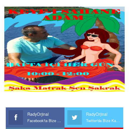
RadyOrjinal
RadyOrjinal
Facebook'ta Bize Katılın
Twitter'da Bize Katılın