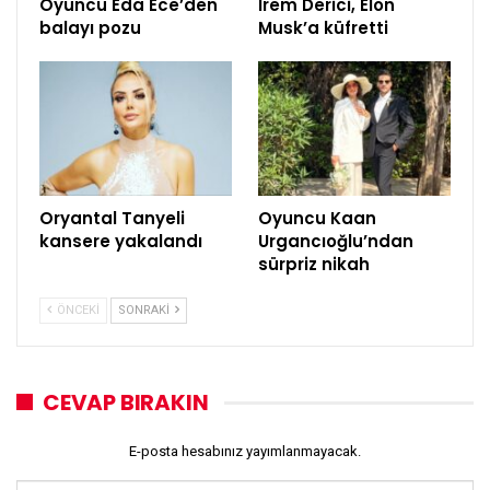
Oyuncu Eda Ece’den
İrem Derici, Elon
balayı pozu
Musk’a küfretti
Oryantal Tanyeli
Oyuncu Kaan
kansere yakalandı
Urgancıoğlu’ndan
sürpriz nikah
ÖNCEKI
SONRAKI
CEVAP BIRAKIN
E-posta hesabınız yayımlanmayacak.