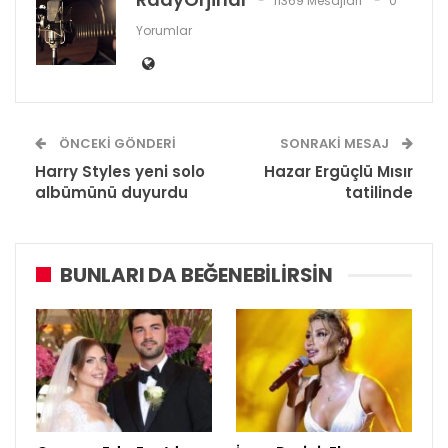
11369 Mesajları
0
Yorumlar
ÖNCEKI GÖNDERI
SONRAKI MESAJ
Harry Styles yeni solo
Hazar Ergüçlü Mısır
albümünü duyurdu
tatilinde
BUNLARI DA BEĞENEBILIRSIN