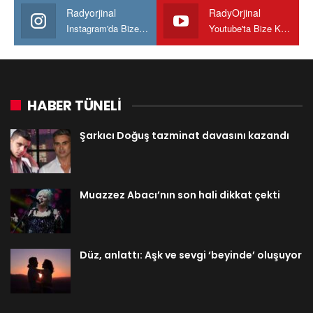
Radyorjinal
RadyOrjinal
Instagram'da Bize katılın
Youtube'ta Bize Katılın
HABER TÜNELİ
Şarkıcı Doğuş tazminat davasını kazandı
Muazzez Abacı’nın son hali dikkat çekti
Düz, anlattı: Aşk ve sevgi ‘beyinde’ oluşuyor