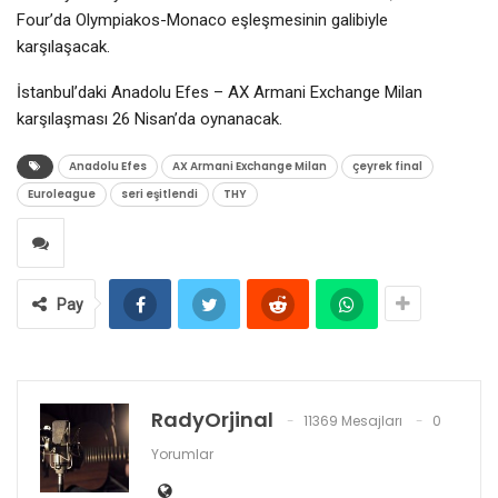
Four’da Olympiakos-Monaco eşleşmesinin galibiyle
karşılaşacak.
İstanbul’daki Anadolu Efes – AX Armani Exchange Milan
karşılaşması 26 Nisan’da oynanacak.
Anadolu Efes
AX Armani Exchange Milan
çeyrek final
Euroleague
seri eşitlendi
THY
Pay
RadyOrjinal
11369 Mesajları
0
Yorumlar