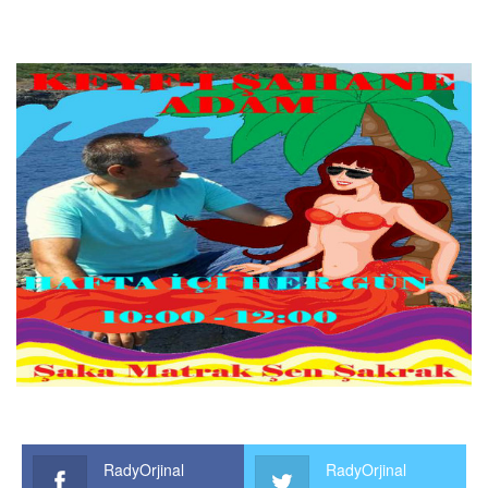
RadyOrjinal
RadyOrjinal