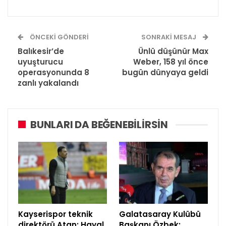
ÖNCEKI GÖNDERI
SONRAKI MESAJ
Balıkesir’de
Ünlü düşünür Max
uyuşturucu
Weber, 158 yıl önce
operasyonunda 8
bugün dünyaya geldi
zanlı yakalandı
BUNLARI DA BEĞENEBILIRSIN
Kayserispor teknik
Galatasaray Kulübü
direktörü Atan: Hayal
Başkanı Özbek: