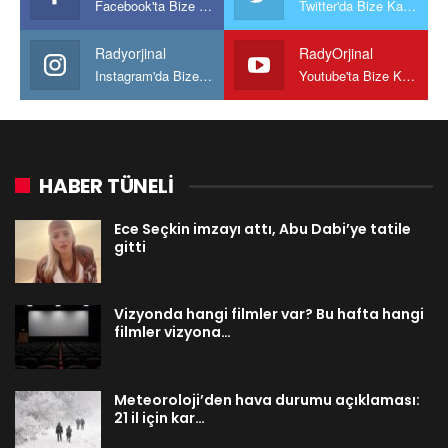
Facebook'ta Bize Katılın
Twitter'da Bize Katılın
Radyorjinal
RadyOrjinal
Instagram'da Bize katılın
Youtube'ta Bize Katılın
HABER TÜNELİ
Ece Seçkin imzayı attı, Abu Dabi’ye tatile
gitti
Vizyonda hangi filmler var? Bu hafta hangi
filmler vizyona…
Meteoroloji’den hava durumu açıklaması:
21 il için kar…