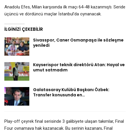
Anadolu Efes, Milan karşısında ilk maçı 64-48 kazanmıştı. Seride
üçüncü ve dördüncü maçlar İstanbul’da oynanacak.
İLGINIZI ÇEKEBILIR
Sivasspor, Caner Osmanpaşa ile sözleşme
yeniledi
Kayserispor teknik direktörü Atan: Hayal ve
umut satmadım
Galatasaray Kulübü Başkanı Özbek:
Transfer konusunda en…
Play-off çeyrek final serisinde 3 galibiyete ulaşan takımlar, Final
Four oynamaya hak kazanacak. Bu serinin kazananı, Final