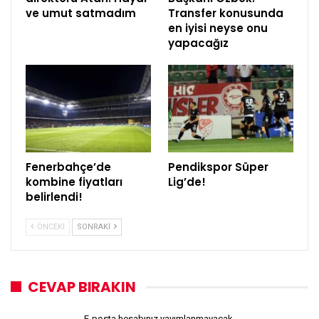
ve umut satmadım
Transfer konusunda
en iyisi neyse onu
yapacağız
Fenerbahçe’de
Pendikspor Süper
kombine fiyatları
Lig’de!
belirlendi!
ÖNCEKI
SONRAKI
CEVAP BIRAKIN
E-posta hesabınız yayımlanmayacak.