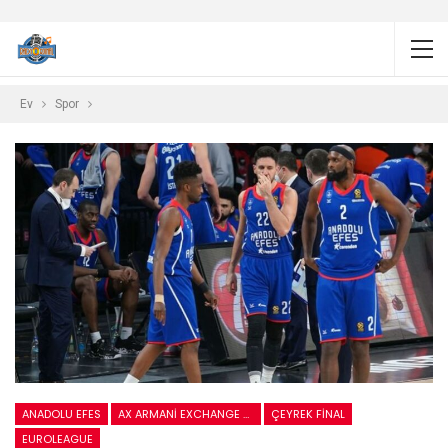
Ev
Spor
ANADOLU EFES
AX ARMANI EXCHANGE MILAN
ÇEYREK FINAL
EUROLEAGUE