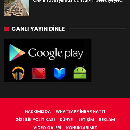
CHP’li Yavuzyılmaz’dan AKP’li belediyeyle…
CANLI YAYIN DINLE
HAKKIMIZDA
WHATSAPP İHBAR HATTI
GIZLILIK POLITIKASI
KÜNYE
İLETIŞIM
REKLAM
VIDEO GALERI
KONUKLARIMIZ