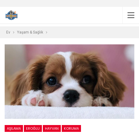
Ev
Yaşam & Sağlık
AŞILAMA
EROĞLU
HAYVAN
KORUMA