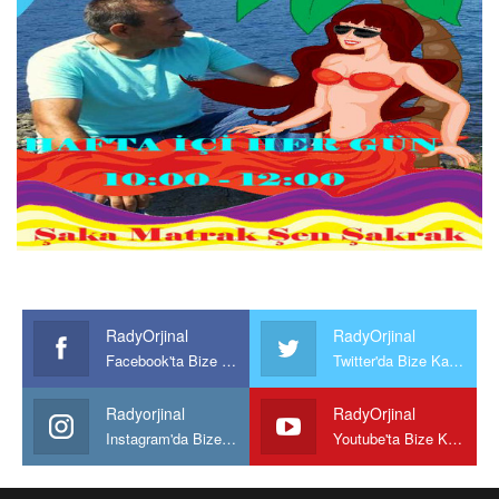
RadyOrjinal
RadyOrjinal
Facebook'ta Bize Katılın
Twitter'da Bize Katılın
Radyorjinal
RadyOrjinal
Instagram'da Bize katılın
Youtube'ta Bize Katılın