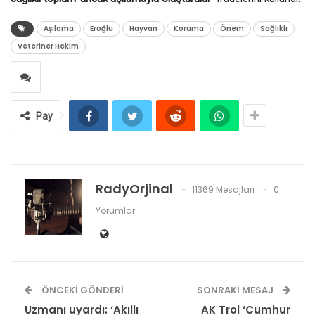
Aşılama
Eroğlu
Hayvan
Koruma
Önem
Sağlıklı
Veteriner Hekim
Pay
RadyOrjinal
11369 Mesajları
0
Yorumlar
ÖNCEKI GÖNDERI
SONRAKI MESAJ
Uzmanı uyardı: ‘Akıllı
AK Trol ‘Cumhur