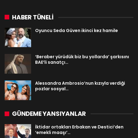
HABER TÜNELİ
Oyuncu Seda Güven ikinci kez hamile
‘Beraber yürüdük biz bu yollarda’ şarkısını
BAE’li sanatçı…
Alessandra Ambrosio’nun kızıyla verdiği
pozlar sosyal…
GÜNDEME YANSIYANLAR
İktidar ortakları Erbakan ve Destici’den
‘emekli maaşı’…