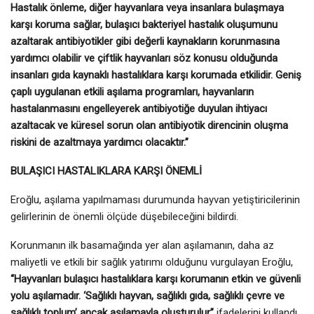
Hastalık önleme, diğer hayvanlara veya insanlara bulaşmaya
karşı koruma sağlar, bulaşıcı bakteriyel hastalık oluşumunu
azaltarak antibiyotikler gibi değerli kaynakların korunmasına
yardımcı olabilir ve çiftlik hayvanları söz konusu olduğunda
insanları gıda kaynaklı hastalıklara karşı korumada etkilidir. Geniş
çaplı uygulanan etkili aşılama programları, hayvanların
hastalanmasını engelleyerek antibiyotiğe duyulan ihtiyacı
azaltacak ve küresel sorun olan antibiyotik direncinin oluşma
riskini de azaltmaya yardımcı olacaktır.”
BULAŞICI HASTALIKLARA KARŞI ÖNEMLİ
Eroğlu, aşılama yapılmaması durumunda hayvan yetiştiricilerinin
gelirlerinin de önemli ölçüde düşebileceğini bildirdi.
Korunmanın ilk basamağında yer alan aşılamanın, daha az
maliyetli ve etkili bir sağlık yatırımı olduğunu vurgulayan Eroğlu,
“Hayvanları bulaşıcı hastalıklara karşı korumanın etkin ve güvenli
yolu aşılamadır. ‘Sağlıklı hayvan, sağlıklı gıda, sağlıklı çevre ve
sağlıklı toplum’ ancak aşılamayla oluşturulur”
ifadelerini kullandı.