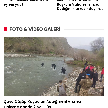
Emekli polisler Ankara’da
Memleket Partisi Genel
eylem yaptı
Başkanı Muharrem İnce:
Dediğimin arkasındayım.…
FOTO & VİDEO GALERİ
Çaya Düşüp Kaybolan Asteğmeni Arama
Çalışmalarında 2’nci Gün