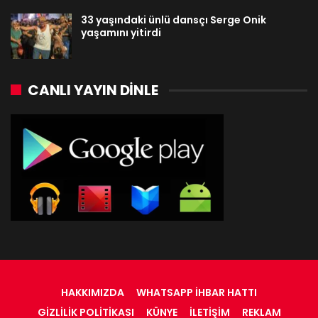
33 yaşındaki ünlü dansçı Serge Onik
yaşamını yitirdi
CANLI YAYIN DINLE
HAKKIMIZDA
WHATSAPP İHBAR HATTI
GIZLILIK POLITIKASI
KÜNYE
İLETIŞIM
REKLAM