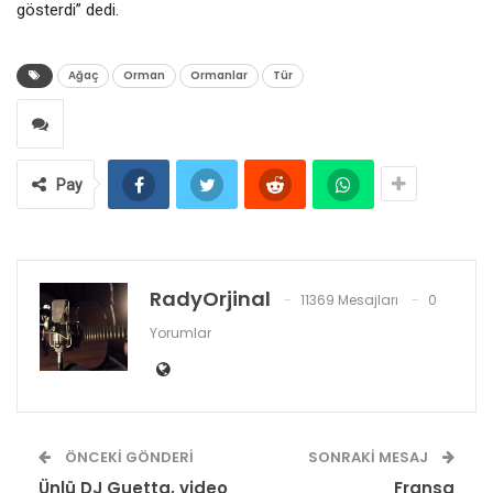
gösterdi” dedi.
Ağaç
Orman
Ormanlar
Tür
Pay
RadyOrjinal
11369 Mesajları
0
Yorumlar
ÖNCEKI GÖNDERI
SONRAKI MESAJ
Ünlü DJ Guetta, video
Fransa