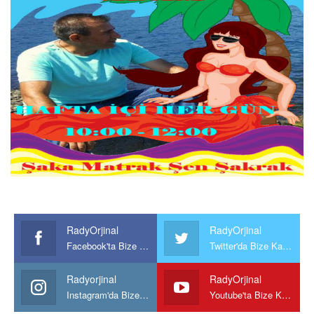
RadyOrjinal
RadyOrjinal
Facebook'ta Bize Katılın
Twitter'da Bize Katılın
Radyorjinal
RadyOrjinal
Instagram'da Bize katılın
Youtube'ta Bize Katılın