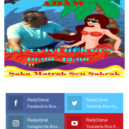
RadyOrjinal
RadyOrjinal
Facebook'ta Bize Katılın
Twitter'da Bize Katılın
Radyorjinal
RadyOrjinal
Instagram'da Bize katılın
Youtube'ta Bize Katılın