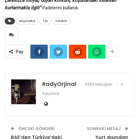
çaresizce ihtiyaç duyan korkunç koşullardaki insanları
kurtarmakla ilgili”
ifadelerini kullandı.
Miçotakis
Tür
Yardım
Pay
RadyOrjinal
11369 Mesajları
0
Yorumlar
ÖNCEKI GÖNDERI
SONRAKI MESAJ
BAE’den Türkiye’deki
Yurt dışından