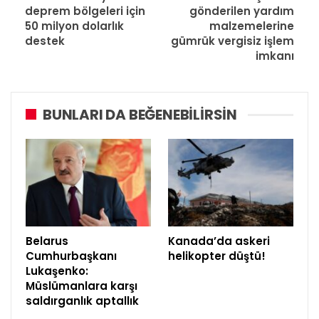
deprem bölgeleri için
gönderilen yardım
50 milyon dolarlık
malzemelerine
destek
gümrük vergisiz işlem
imkanı
BUNLARI DA BEĞENEBILIRSIN
Belarus
Kanada’da askeri
Cumhurbaşkanı
helikopter düştü!
Lukaşenko:
Müslümanlara karşı
saldırganlık aptallık