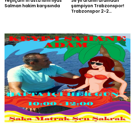
Yeşilçam’ın usta ismi İlyas
38 yıl aranın ardından
Salman hakim karşısında
şampiyon Trabzonspor!
Trabzonspor 2-2…