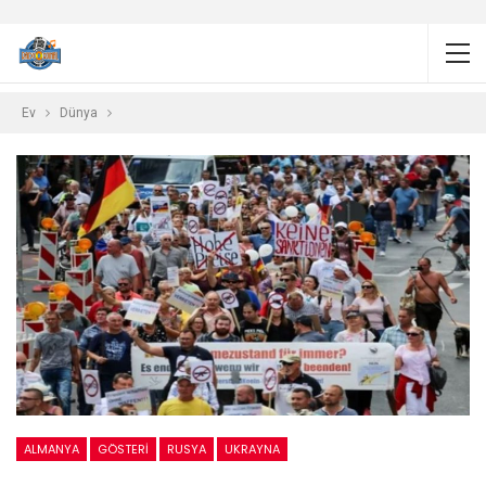
Ev
Dünya
ALMANYA
GÖSTERI
RUSYA
UKRAYNA