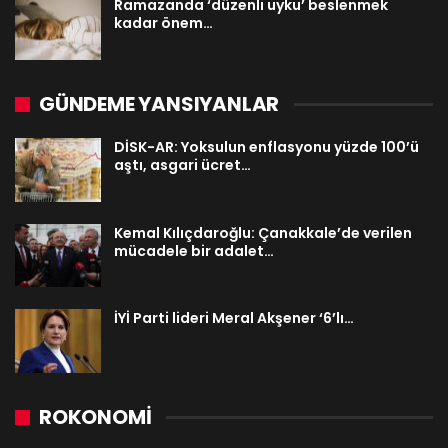
Ramazanda ‘düzenli uyku’ beslenmek
kadar önem…
GÜNDEME YANSIYANLAR
DİSK-AR: Yoksulun enflasyonu yüzde 100’ü
aştı, asgari ücret…
Kemal Kılıçdaroğlu: Çanakkale’de verilen
mücadele bir adalet…
İYİ Parti lideri Meral Akşener ‘6’lı…
ROKONOMİ