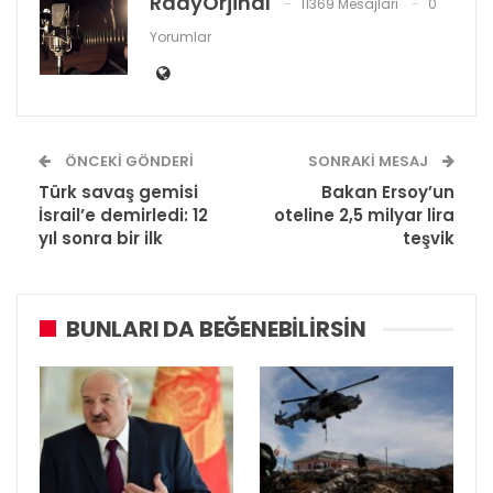
RadyOrjinal
11369 Mesajları
0
Yorumlar
ÖNCEKI GÖNDERI
SONRAKI MESAJ
Türk savaş gemisi
Bakan Ersoy’un
İsrail’e demirledi: 12
oteline 2,5 milyar lira
yıl sonra bir ilk
teşvik
BUNLARI DA BEĞENEBILIRSIN