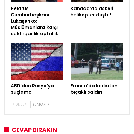
Belarus
Kanada’da askeri
Cumhurbaşkanı
helikopter düştü!
Lukaşenko:
Müslümanlara karşı
saldırganlık aptallık
ABD’den Rusya’ya
Fransa’da korkutan
suçlama
bıçaklı saldırı
ÖNCEKI
SONRAKI
CEVAP BIRAKIN