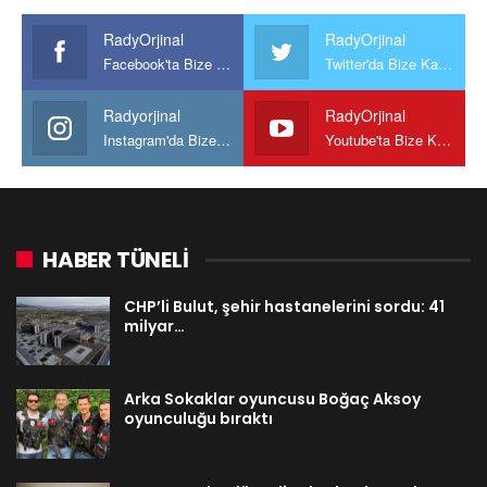
RadyOrjinal
RadyOrjinal
Facebook'ta Bize Katılın
Twitter'da Bize Katılın
Radyorjinal
RadyOrjinal
Instagram'da Bize katılın
Youtube'ta Bize Katılın
HABER TÜNELİ
CHP’li Bulut, şehir hastanelerini sordu: 41
milyar…
Arka Sokaklar oyuncusu Boğaç Aksoy
oyunculuğu bıraktı