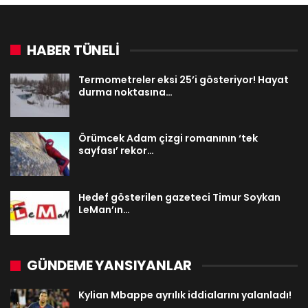
HABER TÜNELİ
Termometreler eksi 25’i gösteriyor! Hayat
durma noktasına…
Örümcek Adam çizgi romanının ‘tek
sayfası’ rekor…
Hedef gösterilen gazeteci Timur Soykan
LeMan’ın…
GÜNDEME YANSIYANLAR
Kylian Mbappe ayrılık iddialarını yalanladı!