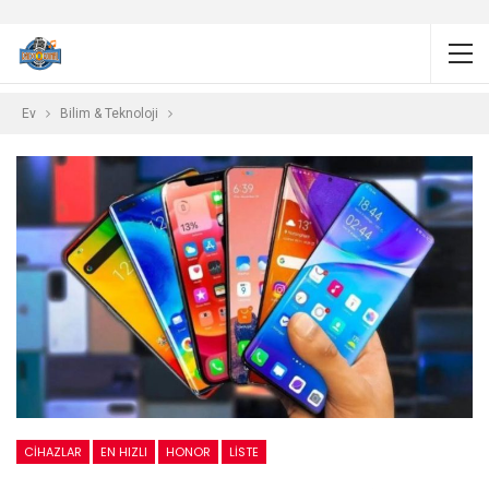
Ev
Bilim & Teknoloji
CIHAZLAR
EN HIZLI
HONOR
LISTE