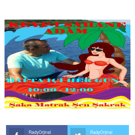
RadyOrjinal
RadyOrjinal