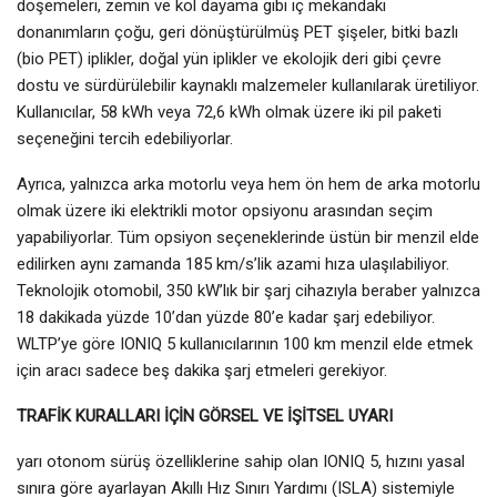
döşemeleri, zemin ve kol dayama gibi iç mekandaki
donanımların çoğu, geri dönüştürülmüş PET şişeler, bitki bazlı
(bio PET) iplikler, doğal yün iplikler ve ekolojik deri gibi çevre
dostu ve sürdürülebilir kaynaklı malzemeler kullanılarak üretiliyor.
Kullanıcılar, 58 kWh veya 72,6 kWh olmak üzere iki pil paketi
seçeneğini tercih edebiliyorlar.
Ayrıca, yalnızca arka motorlu veya hem ön hem de arka motorlu
olmak üzere iki elektrikli motor opsiyonu arasından seçim
yapabiliyorlar. Tüm opsiyon seçeneklerinde üstün bir menzil elde
edilirken aynı zamanda 185 km/s’lik azami hıza ulaşılabiliyor.
Teknolojik otomobil, 350 kW’lık bir şarj cihazıyla beraber yalnızca
18 dakikada yüzde 10’dan yüzde 80’e kadar şarj edebiliyor.
WLTP’ye göre IONIQ 5 kullanıcılarının 100 km menzil elde etmek
için aracı sadece beş dakika şarj etmeleri gerekiyor.
TRAFİK KURALLARI İÇİN GÖRSEL VE İŞİTSEL UYARI
yarı otonom sürüş özelliklerine sahip olan IONIQ 5, hızını yasal
sınıra göre ayarlayan Akıllı Hız Sınırı Yardımı (ISLA) sistemiyle