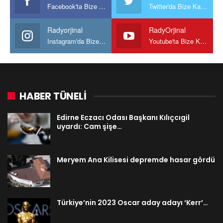
Facebook'ta Bize Katılın
Twitter'da Bize Katılın
Radyorjinal
RadyOrjinal
Instagram'da Bize katılın
Youtube'ta Bize Katılın
HABER TÜNELİ
Edirne Eczacı Odası Başkanı Kılıçcıgil
uyardı: Cam şişe…
Meryem Ana Kilisesi depremde hasar gördü
Türkiye’nin 2023 Oscar aday adayı ‘Kerr’…