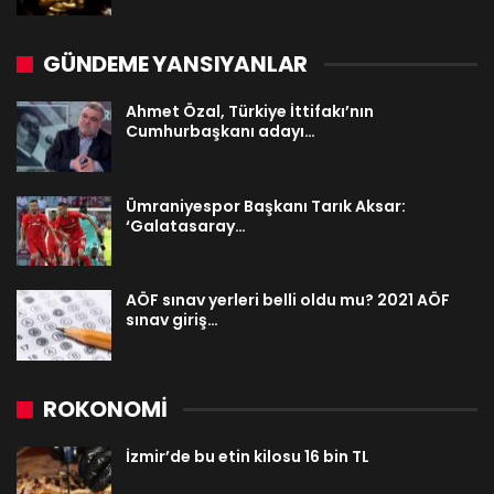
GÜNDEME YANSIYANLAR
Ahmet Özal, Türkiye İttifakı’nın
Cumhurbaşkanı adayı…
Ümraniyespor Başkanı Tarık Aksar:
‘Galatasaray…
AÖF sınav yerleri belli oldu mu? 2021 AÖF
sınav giriş…
ROKONOMİ
İzmir’de bu etin kilosu 16 bin TL