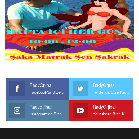
RadyOrjinal
RadyOrjinal
Facebook'ta Bize Katılın
Twitter'da Bize Katılın
Radyorjinal
RadyOrjinal
Instagram'da Bize katılın
Youtube'ta Bize Katılın