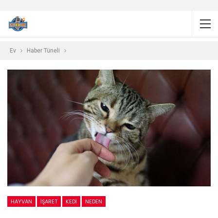
Ev
Haber Tüneli
HAYVAN
İŞARET
KEDI
NEDEN