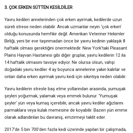
3. ÇOK ERKEN SÜTTEN KESİLDİLER
Yavru kedileri annelerinden çok erken ayırmak, kedilerde uzun
süreli strese neden olabilir. Ancak uzmanlar neyin ‘çok erken’
olduğu konusunda hemfikir değil. Amerikan Veteriner Hekimler
Birliği, yeni bir eve taşınmadan önce bir yavru kedinin yaklaşık 8
haftalık olması gerektiğini önermektedir. New York’taki Pleasant
Plains Hayvan Hastanesi gibi diğer gruplar, yavru kedilerin 12 ila
14 haftalık olmasını tavsiye ediyor. Ne olursa olsun, vahşi
doğadaki yavru kediler 4 ay boyunca annelerine yakın kalırlar ve
onları daha erken ayırmak yavru kedi için sıkıntıya neden olabilir.
Yavru kedilerin stresle baş etme yollarından arasında, yumuşak
şeyleri yoğurmak, yalamak veya emmek bulunur. ‘Yumuşak
şeyler’ yün veya kumaş içerebilir, ancak yavru kediler ağızlarını
parmaklara veya kulak memesine de koyabilir. Bazen yün emme
olarak adlandırılan bu davranış, emzirmeyi taklit eder.
2017’de 5 bin 700’den fazla kedi üzerinde yapılan bir çalışmada,