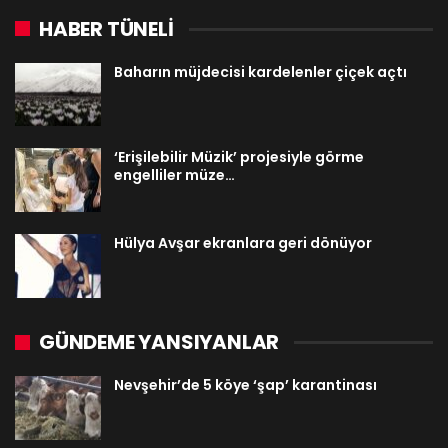
HABER TÜNELİ
Baharın müjdecisi kardelenler çiçek açtı
‘Erişilebilir Müzik’ projesiyle görme
engelliler müze…
Hülya Avşar ekranlara geri dönüyor
GÜNDEME YANSIYANLAR
Nevşehir’de 5 köye ‘şap’ karantinası