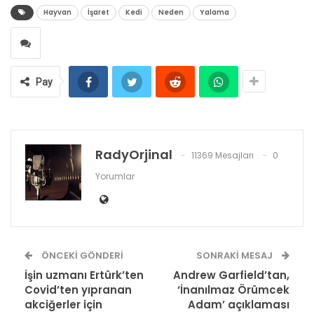
Hayvan
İşaret
Kedi
Neden
Yalama
Pay
RadyOrjinal
11369 Mesajları
0
Yorumlar
ÖNCEKI GÖNDERI
SONRAKI MESAJ
İşin uzmanı Ertürk’ten
Andrew Garfield’tan,
Covid’ten yıpranan
‘İnanılmaz Örümcek
akciğerler için
Adam’ açıklaması