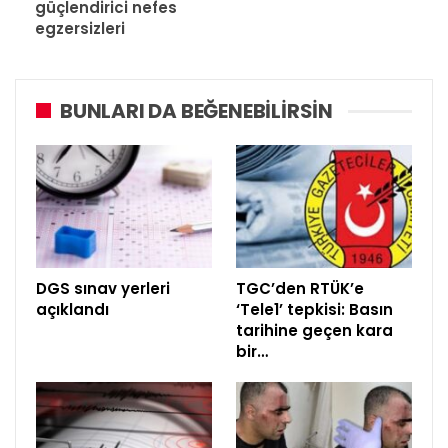
güçlendirici nefes
egzersizleri
BUNLARI DA BEĞENEBILIRSIN
DGS sınav yerleri
TGC’den RTÜK’e
açıklandı
‘Tele1’ tepkisi: Basın
tarihine geçen kara
bir…