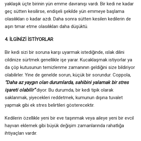
yaklaşık üçte birinin yün emme davranışı vardı. Bir kedi ne kadar
geç sütten kesilirse, endişeli şekilde yün emmeye başlama
olasılıkları o kadar azdı. Daha sonra sütten kesilen kedilerin de
aşırı tımar etme olasılıkları daha düşüktü.
4. İLGİNİZİ İSTİYORLAR
Bir kedi sizi bir soruna karşı uyarmak istediğinde, ıslak dilini
cildinize sürtmek genellikle işe yarar. Kucaklaşmak istiyorlar ya
da çöp kutusunun temizlenme zamanının geldiğini size bildiriyor
olabilirler. Yine de genelde sorun, küçük bir sorundur. Coppola,
“Daha az yaygın olan durumlarda, sahibini yalamak bir stres
işareti olabilir”
diyor. Bu durumda, bir kedi tipik olarak
saklanmak, yiyecekleri reddetmek, kumunun dışına tuvalet
yapmak gibi ek stres belirtileri gösterecektir.
Kedilerin özellikle yeni bir eve taşınmak veya aileye yeni bir evcil
hayvan eklemek gibi büyük değişim zamanlarında rahatlığa
ihtiyaçları vardır.