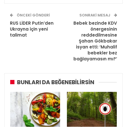
ÖNCEKI GÖNDERI
SONRAKI MESAJ
RUS LİDER Putin’den
Bebek bezinde KDV
Ukrayna için yeni
önergesinin
talimat
reddedilmesine
Şahan Gökbakar
isyan etti: ‘Muhalif
bebekler bez
bağlayamasın mı?’
BUNLARI DA BEĞENEBILIRSIN