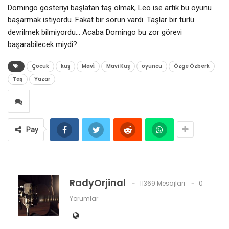
Domingo gösteriyi başlatan taş olmak, Leo ise artık bu oyunu
başarmak istiyordu. Fakat bir sorun vardı. Taşlar bir türlü
devrilmek bilmiyordu… Acaba Domingo bu zor görevi
başarabilecek miydi?
Çocuk
kuş
Mavi̇
Mavi Kuş
oyuncu
Özge Özberk
Taş
Yazar
Pay
RadyOrjinal
11369 Mesajları
0
Yorumlar