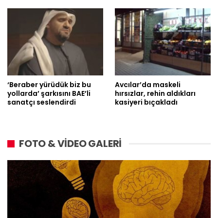
‘Beraber yürüdük biz bu
Avcılar’da maskeli
yollarda’ şarkısını BAE’li
hırsızlar, rehin aldıkları
sanatçı seslendirdi
kasiyeri bıçakladı
FOTO & VİDEO GALERİ