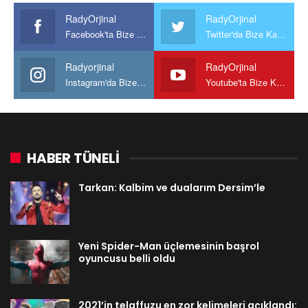
RadyOrjinal
RadyOrjinal
Facebook'ta Bize Katılın
Twitter'da Bize Katılın
Radyorjinal
RadyOrjinal
Instagram'da Bize katılın
Youtube'ta Bize Katılın
HABER TÜNELİ
Tarkan: Kalbim ve dualarım Dersim’le
Yeni Spider-Man üçlemesinin başrol
oyuncusu belli oldu
2021’in telaffuzu en zor kelimeleri açıklandı: