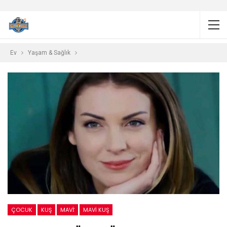
Ev
Yaşam & Sağlık
ÇOCUK
KUŞ
MAVİ
MAVI KUŞ