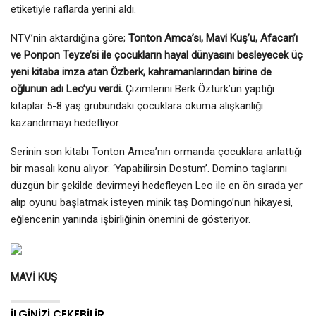
etiketiyle raflarda yerini aldı.
NTV’nin aktardığına göre;
Tonton Amca’sı, Mavi Kuş’u, Afacan’ı
ve Ponpon Teyze’si ile çocukların hayal dünyasını besleyecek üç
yeni kitaba imza atan Özberk, kahramanlarından birine de
oğlunun adı Leo’yu verdi.
Çizimlerini Berk Öztürk’ün yaptığı
kitaplar 5-8 yaş grubundaki çocuklara okuma alışkanlığı
kazandırmayı hedefliyor.
Serinin son kitabı Tonton Amca’nın ormanda çocuklara anlattığı
bir masalı konu alıyor: ‘Yapabilirsin Dostum’. Domino taşlarını
düzgün bir şekilde devirmeyi hedefleyen Leo ile en ön sırada yer
alıp oyunu başlatmak isteyen minik taş Domingo’nun hikayesi,
eğlencenin yanında işbirliğinin önemini de gösteriyor.
MAVİ KUŞ
İLGINIZI ÇEKEBILIR