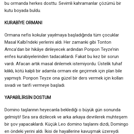
bu ormanda herkes dosttu. Sevimli kahramanlar çözümü bir
kutu boyada buldu.
KURABİYE ORMANI
Ormana nefis kokular yayılmaya başladığında tüm çocuklar
Masal Kalbi’ndeki yerlerini aldı. Her zamanki gibi Tonton
Amca’dan bir hikâye dinleyecek ardından Ponpon Teyze’nin
enfes kurabiyelerinden tadacaklardı. Fakat bu kez bir sorun
vardı. Afacan artık masal dinlemek istemiyordu. Üstelik tuhaf
kılıklı, kötü kalpli bir adamla ormanı ele geçirmek için plan bile
yapmıştı. Ponpon Teyze ona güzel bir ders vermek için kolları
sıvadı ve tarifi vermeye başladı.
YAPABİLİRSİN DOSTUM
Domino taşlarının heyecanla beklediği o büyük gün sonunda
gelmişti! Sıra sıra dizilecek ve arka arkaya devrilerek muhteşem
bir şov yapacaklardı. Küçük Leo domino taşlarını dizdi, Domingo
en öndeki yerini aldı. İkisi de hayallerine kavuşmak üzereydi.