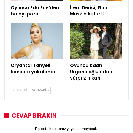
Oyuncu Eda Ece’den
İrem Derici, Elon
balayı pozu
Musk’a küfretti
Oryantal Tanyeli
Oyuncu Kaan
kansere yakalandı
Urgancıoğlu’ndan
sürpriz nikah
ÖNCEKI
SONRAKI
CEVAP BIRAKIN
E-posta hesabınız yayımlanmayacak.