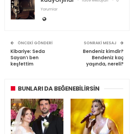
11369 Mesajları
0
Yorumlar
ÖNCEKI GÖNDERI
SONRAKI MESAJ
Kibariye: Seda
Bendeniz kimdir?
Sayan’ı ben
Bendeniz kaç
keşfettim
yaşında, nereli?
BUNLARI DA BEĞENEBILIRSIN