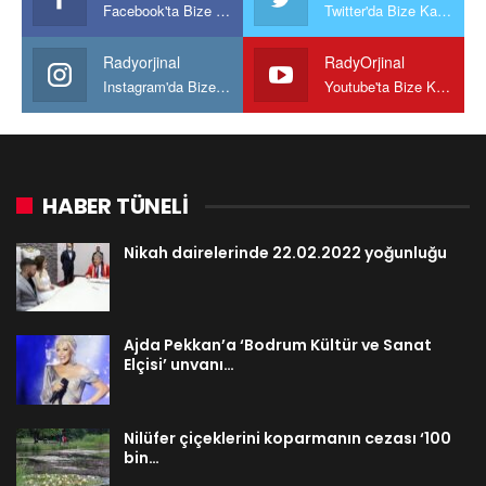
Facebook'ta Bize Katılın
Twitter'da Bize Katılın
Radyorjinal
RadyOrjinal
Instagram'da Bize katılın
Youtube'ta Bize Katılın
HABER TÜNELİ
Nikah dairelerinde 22.02.2022 yoğunluğu
Ajda Pekkan’a ‘Bodrum Kültür ve Sanat
Elçisi’ unvanı…
Nilüfer çiçeklerini koparmanın cezası ‘100
bin…