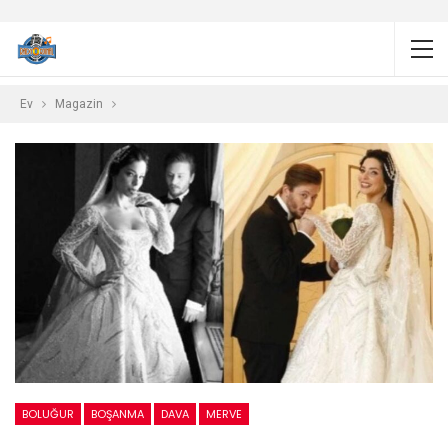
Ev
Magazin
BOLUĞUR
BOŞANMA
DAVA
MERVE