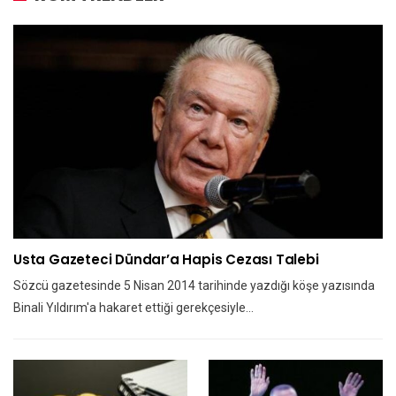
Usta Gazeteci Dündar’a Hapis Cezası Talebi
Sözcü gazetesinde 5 Nisan 2014 tarihinde yazdığı köşe yazısında
Binali Yıldırım'a hakaret ettiği gerekçesiyle…