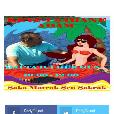
RadyOrjinal
RadyOrjinal