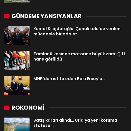
GÜNDEME YANSIYANLAR
Kemal Kılıçdaroğlu: Çanakkale’de verilen
mücadele bir adalet…
Zamlar ülkesinde motorine büyük zam: Çift
hane görüldü
MHP’den istifa eden Baki Ersoy’a…
ROKONOMİ
Satış kararı alındı… Urla’ya yeni koruma
statüsü:…