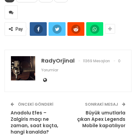
Pay
RadyOrjinal
11369 Mesajları
0
Yorumlar
ÖNCEKI GÖNDERI
SONRAKI MESAJ
Anadolu Efes –
Büyük umutlarla
Zalgiris maçı ne
çıkan Apex Legends
zaman, saat kaçta,
Mobile kapatılıyor
hangi kanalda?