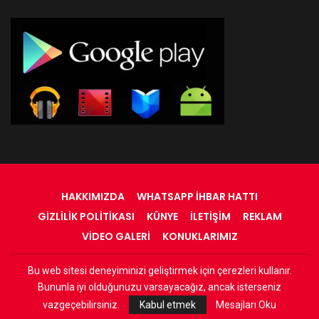
HAKKIMIZDA
WHATSAPP İHBAR HATTI
GIZLILIK POLITIKASI
KÜNYE
İLETIŞIM
REKLAM
VIDEO GALERI
KONUKLARIMIZ
Bu web sitesi deneyiminizi geliştirmek için çerezleri kullanır.
© 2022 - RadyOrinal - Tüm Hakları Saklıdır
Bununla iyi olduğunuzu varsayacağız, ancak isterseniz
Web Tasarım:
Adnan
vazgeçebilirsiniz.
Kabul etmek
Mesajları Oku