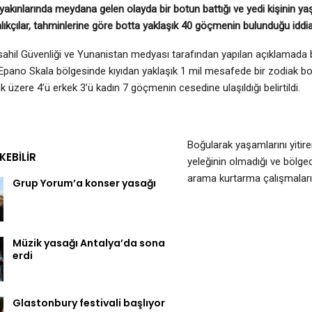
 yakınlarında meydana gelen olayda bir botun battığı ve yedi kişinin yaşamı
lıkçılar, tahminlerine göre botta yaklaşık 40 göçmenin bulunduğu iddia 
ahil Güvenliği ve Yunanistan medyası tarafından yapılan açıklamada b
Epano Skala bölgesinde kıyıdan yaklaşık 1 mil mesafede bir zodiak bo
k üzere 4’ü erkek 3’ü kadın 7 göçmenin cesedine ulaşıldığı belirtildi.
Boğularak yaşamlarını yitiren
EKEBILIR
yeleğinin olmadığı ve bölg
arama kurtarma çalışmalarını
Grup Yorum’a konser yasağı
Müzik yasağı Antalya’da sona
erdi
Glastonbury festivali başlıyor