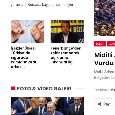
yaramadı. Borsada kayıp devam ediyor.
BEDEN
CAN
İşsizler Ülkesi
Fenerbahçe’den
Türkiye’de
zehir zemberek
Midill
sigarada
açıklama:
Vurdu
zamların ardı
‘Skandal lig’
arkası…
Midilli Adası
Bölgedeki bal
FOTO & VİDEO GALERİ
Tarihinde
Ma
Pay