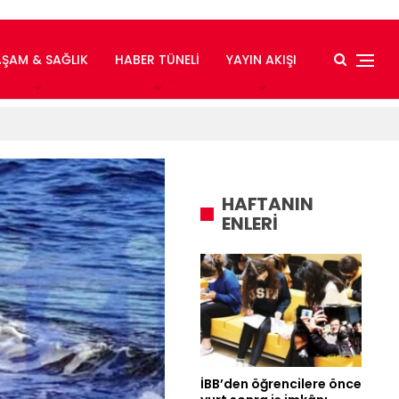
AŞAM & SAĞLIK
HABER TÜNELI
YAYIN AKIŞI
HAFTANIN
ENLERİ
İBB’den öğrencilere önce