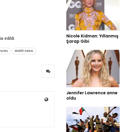
Nicole Kidman: Yıllanmış
a edildi.
Şarap Gibi
Vurdu
Midilli Adası
Jennifer Lawrence anne
oldu