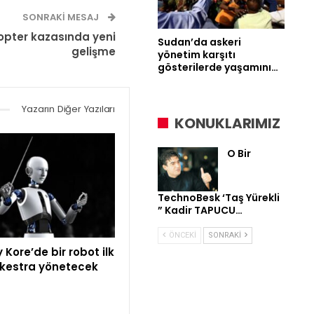
SONRAKI MESAJ
kopter kazasında yeni
Sudan’da askeri
gelişme
yönetim karşıtı
gösterilerde yaşamını…
Yazarın Diğer Yazıları
KONUKLARIMIZ
O Bir
TechnoBesk ‘Taş Yürekli
” Kadir TAPUCU…
ÖNCEKI
SONRAKI
Kore’de bir robot ilk
rkestra yönetecek