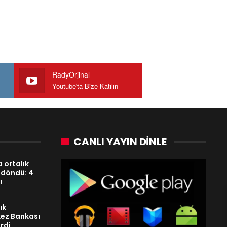
RadyOrjinal
Youtube'ta Bize Katılın
CANLI YAYIN DINLE
 ortalık
 döndü: 4
ı
ık
ez Bankası
rdi