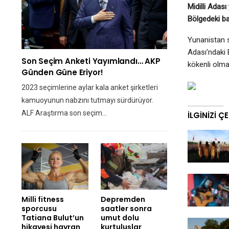
Midilli Adası
Bölgedeki ba
Yunanistan s
Adası’ndaki 
Son Seçim Anketi Yayımlandı… AKP
kökenli olma
Günden Güne Eriyor!
2023 seçimlerine aylar kala anket şirketleri
kamuoyunun nabzını tutmayı sürdürüyor.
ALF Araştırma son seçim…
İLGINIZI Ç
Milli fitness
Depremden
sporcusu
saatler sonra
Tatiana Bulut’un
umut dolu
hikayesi hayran
kurtuluşlar