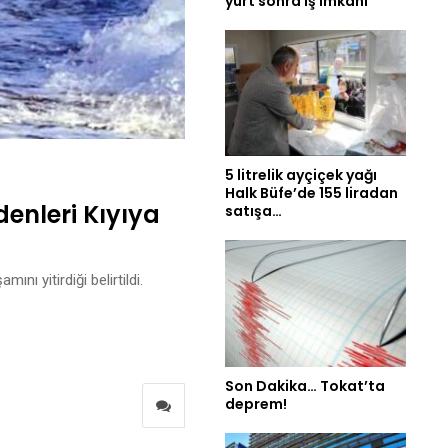
yurt sonra iş imkânı
5 litrelik ayçiçek yağı
Halk Büfe’de 155 liradan
denleri Kıyıya
satışa…
nı yitirdiği belirtildi.
Son Dakika… Tokat’ta
deprem!