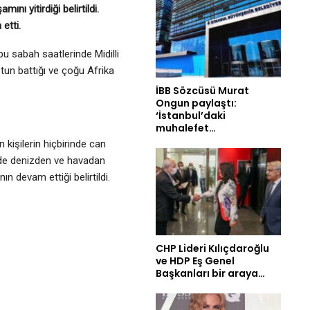
nı yitirdiği belirtildi.
etti.
u sabah saatlerinde Midilli
tun battığı ve çoğu Afrika
İBB Sözcüsü Murat
Ongun paylaştı:
‘İstanbul’daki
muhalefet…
 kişilerin hiçbirinde can
ede denizden ve havadan
n devam ettiği belirtildi.
CHP Lideri Kılıçdaroğlu
ve HDP Eş Genel
Başkanları bir araya…