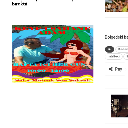
bıraktı!
Bölgedeki ba
Bede
mülteci
S
Pay