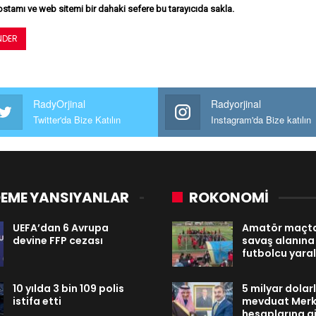
stamı ve web sitemi bir dahaki sefere bu tarayıcıda sakla.
RadyOrjinal
Radyorjinal
Twitter'da Bize Katılın
Instagram'da Bize katılın
EME YANSIYANLAR
ROKONOMİ
UEFA’dan 6 Avrupa
Amatör maçta
devine FFP cezası
savaş alanına
futbolcu yaral
10 yılda 3 bin 109 polis
5 milyar dolarl
istifa etti
mevduat Merk
hesaplarına gi