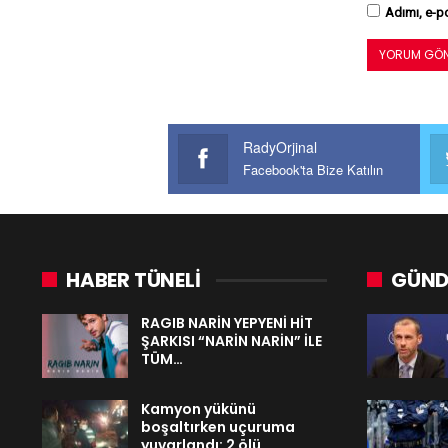
Adımı, e-po
RadyOrjinal
Facebook'ta Bize Katılın
HABER TÜNELİ
GÜND
RAGIB NARİN YEPYENİ HİT
ŞARKISI “NARİN NARİN” İLE
TÜM…
Kamyon yükünü
boşaltırken uçuruma
yuvarlandı: 2 ölü