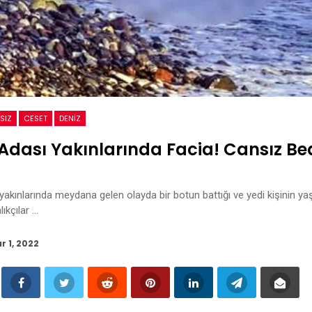
SIZ
CESET
DENIZ
i Adası Yakınlarında Facia! Cansız Be
 yakınlarında meydana gelen olayda bir botun battığı ve yedi kişinin yaşamı
ıkçılar …
r 1, 2022