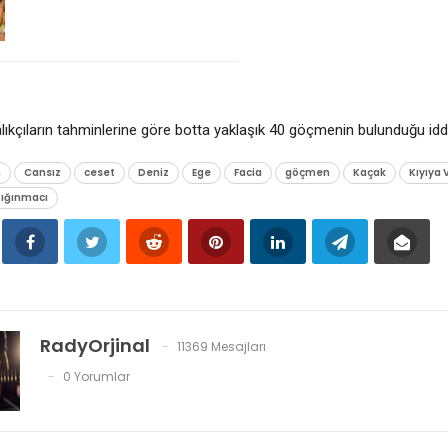
lıkçıların tahminlerine göre botta yaklaşık 40 göçmenin bulunduğu iddi
n
Cansız
ceset
Deniz
Ege
Facia
göçmen
Kaçak
Kıyıya 
ığınmacı
RadyOrjinal
11369 Mesajları
0 Yorumlar