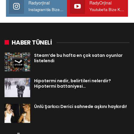
Radyorjinal
RadyOrjinal
Instagram'da Bize katılın
Youtube'ta Bize Katılın
HABER TÜNELİ
Steam’de bu hafta en çok satan oyunlar
listelendi
Hipotermi nedir, belirtileri nelerdir?
Hipotermi battaniyesi…
Ünlü Şarkıcı Derici sahnede aşkını haykırdı!