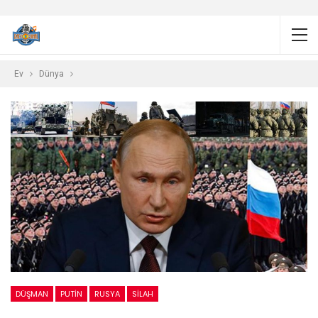
Ev
Dünya
DÜŞMAN
PUTIN
RUSYA
SILAH