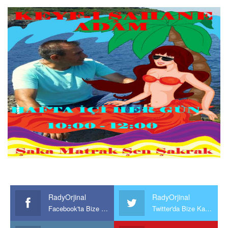
RadyOrjinal
RadyOrjinal
Facebook'ta Bize Katılın
Twitter'da Bize Katılın