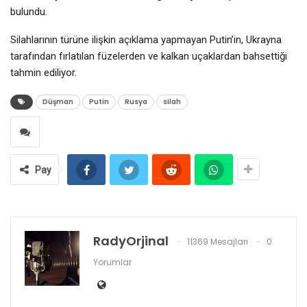
bulundu.
Silahlarının türüne ilişkin açıklama yapmayan Putin’in, Ukrayna
tarafından fırlatılan füzelerden ve kalkan uçaklardan bahsettiği
tahmin ediliyor.
Düşman
Putin
Rusya
silah
Pay
RadyOrjinal
11369 Mesajları
0
Yorumlar