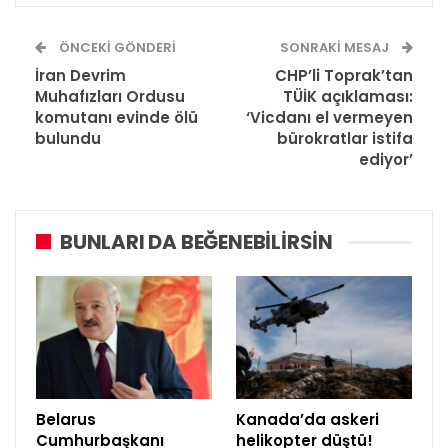
ÖNCEKI GÖNDERI
SONRAKI MESAJ
İran Devrim
CHP’li Toprak’tan
Muhafızları Ordusu
TÜİK açıklaması:
komutanı evinde ölü
‘Vicdanı el vermeyen
bulundu
bürokratlar istifa
ediyor’
BUNLARI DA BEĞENEBILIRSIN
Belarus
Kanada’da askeri
Cumhurbaşkanı
helikopter düştü!